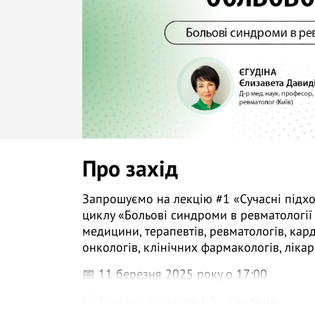
Про захід
Запрошуємо на лекцію #1 «Сучасні підх
циклу «Больові синдроми в ревматології 
медицини, терапевтів, ревматологів, кард
онкологів, клінічних фармакологів, лікар
📅 11 березня 2025 року о 17:00
🕐 Тривалість заходу 1,5 - 2 години