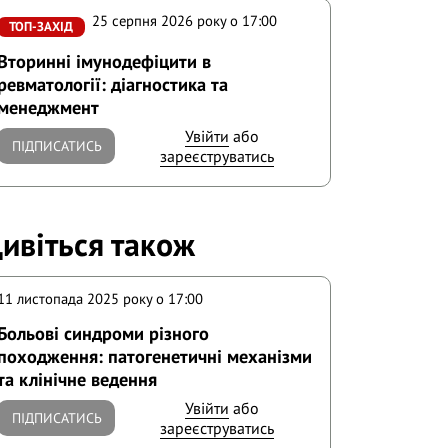
25 серпня 2026 року o 17:00
ТОП-ЗАХІД
Вторинні імунодефіцити в
ревматології: діагностика та
менеджмент
Увійти
або
ПІДПИСАТИСЬ
зареєструватись
ивіться також
11 листопада 2025 року o 17:00
Больові синдроми різного
походження: патогенетичні механізми
та клінічне ведення
Увійти
або
ПІДПИСАТИСЬ
зареєструватись