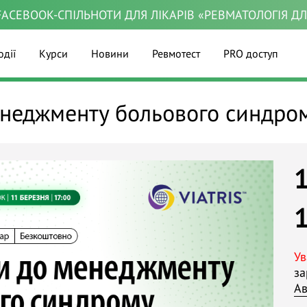
ACEBOOK-СПІЛЬНОТИ ДЛЯ ЛІКАРІВ «РЕВМАТОЛОГІЯ Д
одії
Курси
Новини
Ревмотест
PRO доступ
енеджменту больового синдро
Ув
за
Ав