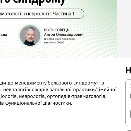
Н
оди до менеджменту больового синдрому» із
і неврології» лікарів загальної практики/сімейної
іологів, неврологів, ортопедів-травматологів,
ів функціональної діагностики.