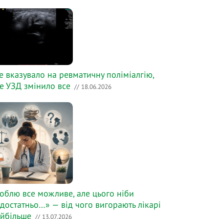
е вказувало на ревматичну поліміалгію,
е УЗД змінило все
// 18.06.2026
облю все можливе, але цього ніби
достатньо…» — від чого вигорають лікарі
йбільше
// 13.07.2026