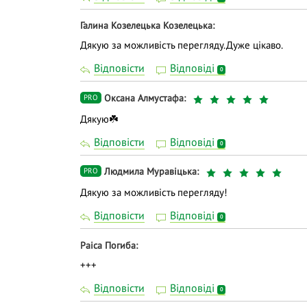
Галина Козелецька Козелецька
Дякую за можливість перегляду.Дуже цікаво.
Відповісти
Відповіді
0
Оксана Алмустафа
PRO
Дякую☘️
Відповісти
Відповіді
0
Людмила Муравіцька
PRO
Дякую за можливість перегляду!
Відповісти
Відповіді
0
Раіса Погиба
+++
Відповісти
Відповіді
0