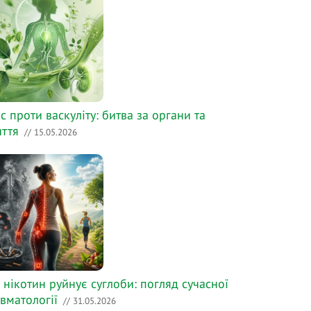
с проти васкуліту: битва за органи та
ття
// 15.05.2026
 нікотин руйнує суглоби: погляд сучасної
вматології
// 31.05.2026