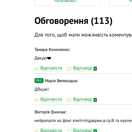
Обговорення (113)
Для того, щоб мати можливість коментув
Тамара Кононенко
Дякую❤️
Відповісти
Відповіді
0
Марія Великодна
PRO
ДЯкую!
Відповісти
Відповіді
0
Вікторія Гринчак
нейропатія на фоні хімії=іпідакрин,в.гр.В та нук
Відповісти
Відповіді
0