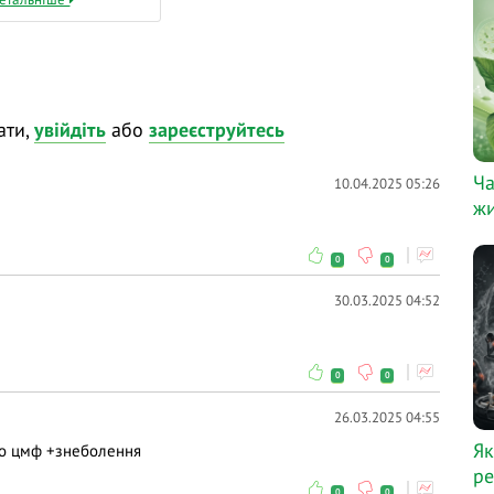
ати,
увійдіть
або
зареєструйтесь
Ча
10.04.2025 05:26
жи
0
0
30.03.2025 04:52
0
0
26.03.2025 04:55
Як
лео цмф +знеболення
ре
0
0