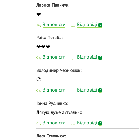
Лариса Тіванчук
❤️
Відповісти
Відповіді
0
Раіса Погиба
❤️❤️❤️
Відповісти
Відповіді
0
Володимир Чернюшок
🙂
Відповісти
Відповіді
0
Ірина Рудченко
Дякую,дуже актуально
Відповісти
Відповіді
0
Леся Степанюк