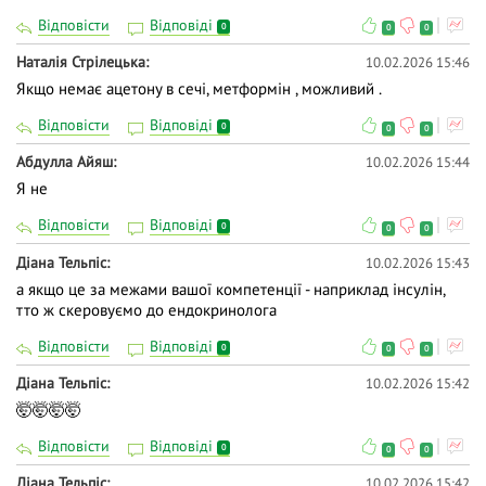
Відповісти
Відповіді
0
0
0
Наталія Стрілецька
10.02.2026 15:46
Якщо немає ацетону в сечі, метформін , можливий .
Відповісти
Відповіді
0
0
0
Абдулла Айяш
10.02.2026 15:44
Я не
Відповісти
Відповіді
0
0
0
Діана Тельпіс
10.02.2026 15:43
а якщо це за межами вашої компетенції - наприклад інсулін,
тто ж скеровуємо до ендокринолога
Відповісти
Відповіді
0
0
0
Діана Тельпіс
10.02.2026 15:42
🤯🤯🤯🤯
Відповісти
Відповіді
0
0
0
Діана Тельпіс
10.02.2026 15:42