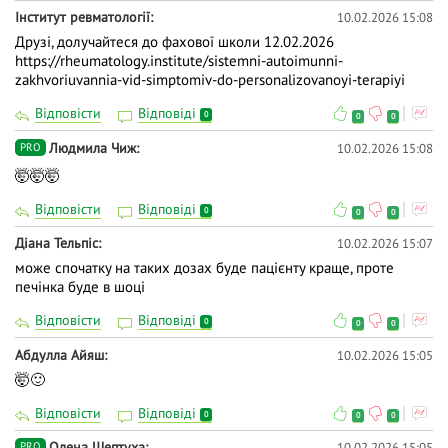
Інститут ревматології
10.02.2026 15:08
Друзі, долучайтеся до фахової школи 12.02.2026
https://rheumatology.institute/sistemni-autoimunni-
zakhvoriuvannia-vid-simptomiv-do-personalizovanoyi-terapiyi
Відповісти
Відповіді
0
0
0
Людмила Чиж
10.02.2026 15:08
PRO
🤯🤯🤯
Відповісти
Відповіді
0
0
0
Діана Тельпіс
10.02.2026 15:07
може спочатку на таких дозах буде пацієнту краще, проте
печінка буде в шоці
Відповісти
Відповіді
0
0
0
Абдулла Айяш
10.02.2026 15:05
🤯🙂
Відповісти
Відповіді
0
0
0
Олена Шептуха
10.02.2026 15:05
PRO