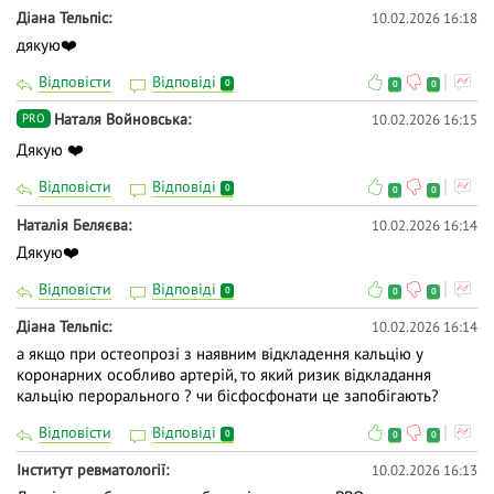
Діана Тельпіс
10.02.2026 16:18
дякую❤️
Відповісти
Відповіді
0
0
0
Наталя Войновська
10.02.2026 16:15
PRO
Дякую ❤️
Відповісти
Відповіді
0
0
0
Наталія Беляєва
10.02.2026 16:14
Дякую❤️
Відповісти
Відповіді
0
0
0
Діана Тельпіс
10.02.2026 16:14
а якщо при остеопрозі з наявним відкладення кальцію у
коронарних особливо артерій, то який ризик відкладання
кальцію перорального ? чи бісфосфонати це запобігають?
Відповісти
Відповіді
0
0
0
Інститут ревматології
10.02.2026 16:13