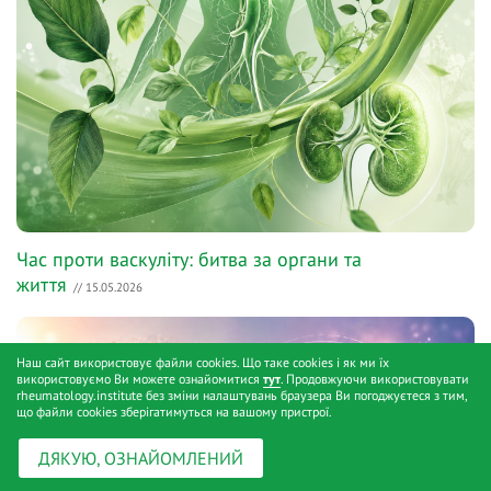
Час проти васкуліту: битва за органи та
життя
// 15.05.2026
Наш сайт використовує файли cookies. Що таке cookies і як ми їх
використовуємо Ви можете ознайомитися
тут
. Продовжуючи використовувати
rheumatology.institute без зміни налаштувань браузера Ви погоджуєтеся з тим,
що файли cookies зберігатимуться на вашому пристрої.
ДЯКУЮ, ОЗНАЙОМЛЕНИЙ