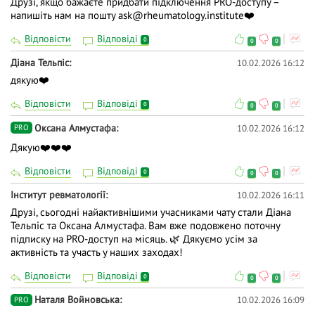
Друзі, якщо бажаєте придбати підключення PRO-доступу –
напишіть нам на пошту ask@rheumatology.institute❤️
Відповісти
Відповіді
0
0
0
Діана Тельпіс
10.02.2026 16:12
дякую❤️
Відповісти
Відповіді
0
0
0
Оксана Алмустафа
10.02.2026 16:12
PRO
Дякую❤️❤️❤️
Відповісти
Відповіді
0
0
0
Інститут ревматології
10.02.2026 16:11
Друзі, сьогодні найактивнішими учасниками чату стали Діана
Тельпіс та Оксана Алмустафа. Вам вже подовжено поточну
підписку на PRO-доступ на місяць. 🌿 Дякуємо усім за
активність та участь у наших заходах!
Відповісти
Відповіді
0
0
0
Наталя Войновська
10.02.2026 16:09
PRO