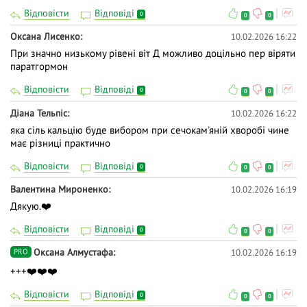
Відповісти
Відповіді
0
0
0
Оксана Лисенко
10.02.2026 16:22
При значно низькому рівені віт Д можливо доцільно пер віряти
паратгормон
Відповісти
Відповіді
0
0
0
Діана Тельпіс
10.02.2026 16:22
яка сіль кальцію буде вибором при сечокам'яній хворобі чине
має різниці практично
Відповісти
Відповіді
0
0
0
Валентина Мироненко
10.02.2026 16:19
Дякую.❤️
Відповісти
Відповіді
0
0
0
Оксана Алмустафа
10.02.2026 16:19
PRO
+++❤️❤️❤️
Відповісти
Відповіді
0
0
0