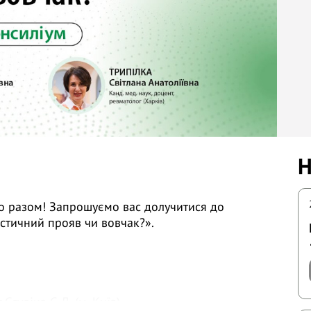
Н
мо разом! Запрошуємо вас долучитися до
стичний прояв чи вовчак?».
Єгудіна Є.Д. (м. Київ)