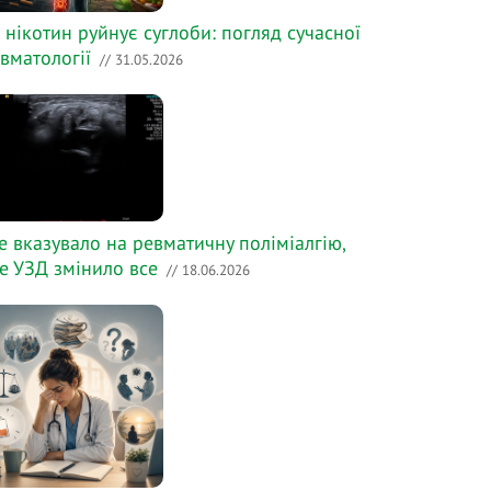
 нікотин руйнує суглоби: погляд сучасної
вматології
// 31.05.2026
е вказувало на ревматичну поліміалгію,
е УЗД змінило все
// 18.06.2026