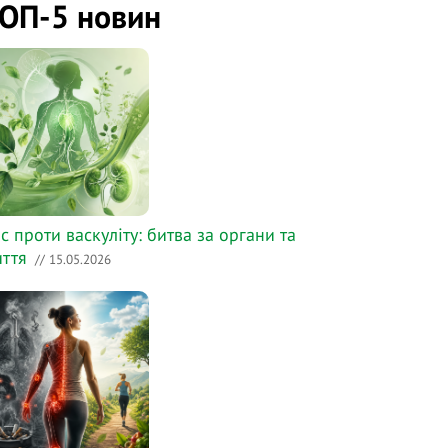
ОП-5 новин
с проти васкуліту: битва за органи та
ття
// 15.05.2026