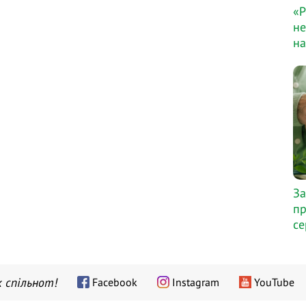
«Р
не
на
За
пр
се
 спільнот!
Facebook
Instagram
YouTube