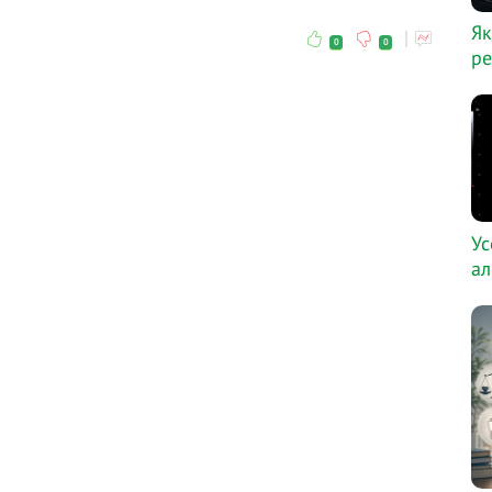
Як
0
0
ре
Ус
ал