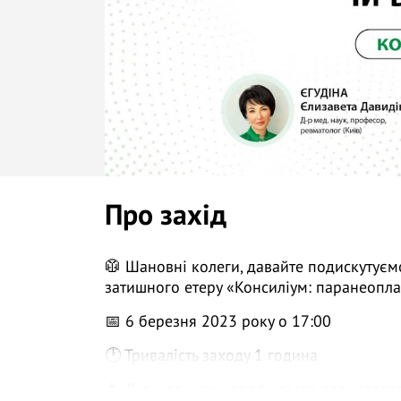
Про захід
🥼 Шановні колеги, давайте подискутує
затишного етеру «Консиліум: паранеопла
📅 6 березня 2023 року о 17:00
🕐 Тривалість заходу 1 година
👩 Д-р мед. наук, проф., лікар-ревматолог 