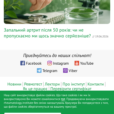
Запальний артрит після 50 років: чи не
пропускаємо ми щось значно серйозніше?
// 19.06.2026
Приєднуйтесь до наших спільнот!
Facebook
Instagram
YouTube
Telegram
Viber
Новини
Ревмотест
Лектори
Про інститут
Контакти
Як це працює
Перевірити сертифікат
Наш сайт використовує файли cookies. Що таке cookies і як ми їх
© ТОВ «Діджитал хелс», Інститут ревматології™, Київ, 2019 - 2026
використовуємо Ви можете ознайомитися
тут
. Продовжуючи використовувати
rheumatology.institute без зміни налаштувань браузера Ви погоджуєтеся з тим,
pp.
що файли cookies зберігатимуться на вашому пристрої.
Публічна оферта
Політика конфіденційності
Positive SSL
|
|