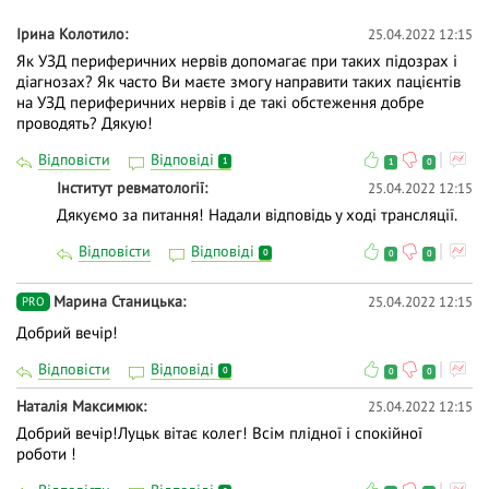
Ірина Колотило
25.04.2022 12:15
👍 Долучайтеся до діалогу, задавайте питання та
Як УЗД периферичних нервів допомагає при таких підозрах і
висловлюйте власну думку - зробіть навчання
діагнозах? Як часто Ви маєте змогу направити таких пацієнтів
дієвішим. Ми намагаємось відповідати і після
на УЗД периферичних нервів і де такі обстеження добре
вебінарів.
проводять? Дякую!
Відповісти
Відповіді
1
1
0
Інститут ревматології
25.04.2022 12:15
Дякуємо за питання! Надали відповідь у ході трансляції.
Відповісти
Відповіді
0
0
0
Марина Станицька
25.04.2022 12:15
PRO
Добрий вечір!
Відповісти
Відповіді
0
0
0
Наталія Максимюк
25.04.2022 12:15
Добрий вечір!Луцьк вітає колег! Всім плідної і спокійної
роботи !