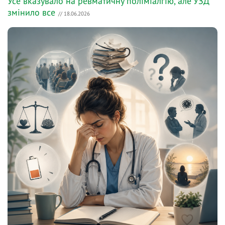
Усе вказувало на ревматичну поліміалгію, але УЗД
змінило все
// 18.06.2026