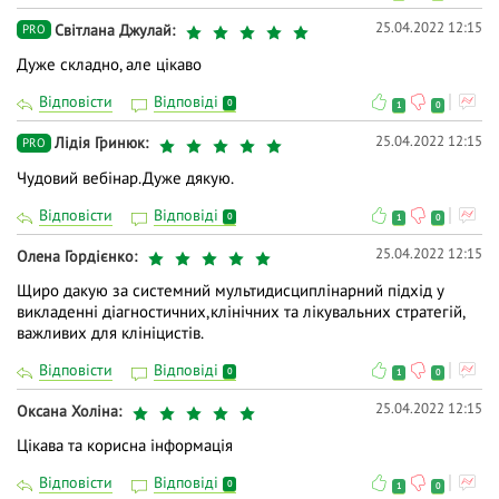
25.04.2022 12:15
Світлана Джулай
PRO
Дуже складно, але цікаво
Відповісти
Відповіді
0
1
0
25.04.2022 12:15
Лідія Гринюк
PRO
Чудовий вебінар.Дуже дякую.
Відповісти
Відповіді
0
1
0
25.04.2022 12:15
Олена Гордієнко
Щиро дакую за системний мультидисциплінарний підхід у
викладенні діагностичних,клінічних та лікувальних стратегій,
важливих для клініцистів.
Відповісти
Відповіді
0
1
0
25.04.2022 12:15
Оксана Холiна
Цікава та корисна інформація
Відповісти
Відповіді
0
1
0