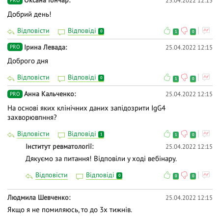
Оксана Гончар
25.04.2022 12:15
Добрий день!
Відповісти
Відповіді
0
1
0
Ірина Левада
25.04.2022 12:15
PRO
Доброго дня
Відповісти
Відповіді
0
1
0
Анна Кальченко
25.04.2022 12:15
PRO
На основі яких клінічних даних запідозрити ІgG4
захворювпння?
Відповісти
Відповіді
1
1
0
Інститут ревматології
25.04.2022 12:15
Дякуємо за питання! Відповіли у ході вебінару.
Відповісти
Відповіді
0
0
0
Людмила Шевченко
25.04.2022 12:15
Якщо я не помиляюсь, то до 3х тижнів.