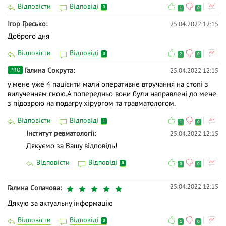
Відповісти
Відповіді
0
1
0
Ігор Гресько
25.04.2022 12:15
Доброго дня
Відповісти
Відповіді
0
2
0
Галина Сокрута
25.04.2022 12:15
PRO
у мене уже 4 пацієнти мали оперативне втручання на стопі з
вилученням гною.А попередньо вони були направлені до мене
з підозрою на подагру хірургом та травматологом.
Відповісти
Відповіді
1
1
0
Інститут ревматології
25.04.2022 12:15
Дякуємо за Вашу відповідь!
Відповісти
Відповіді
0
0
0
25.04.2022 12:15
Галина Сопачова
Дякую за актуальну інформацію
Відповісти
Відповіді
0
1
0