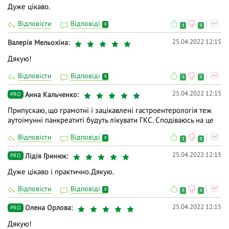
Дуже цікаво.
Відповісти
Відповіді
0
1
0
25.04.2022 12:15
Валерія Мельохіна
Дякую!
Відповісти
Відповіді
0
0
0
25.04.2022 12:15
Анна Кальченко
PRO
Припускаю, що грамотні і зацікавлені гастроентерологія теж
аутоімунні панкреатиті будуть лікувати ГКС. Сподіваюсь на це
Відповісти
Відповіді
0
1
0
25.04.2022 12:15
Лідія Гринюк
PRO
Дуже цікаво і практично.Дякую.
Відповісти
Відповіді
0
0
0
25.04.2022 12:15
Олена Орлова
PRO
Дякую!