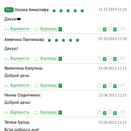
коментарях і ми відповімо на них у ході трансляції.
21.12.2024 11:16
Оксана Алмустафа
PRO
👍 Долучайтеся до діалогу, задавайте питання та
Дякую❤️
висловлюйте власну думку - зробіть навчання
дієвішим. Ми намагаємось відповідати і після
Відповісти
Відповіді
0
0
0
вебінарів.
05.10.2024 12:28
Алевтина Пантелєєва
Дякую!
Відповісти
Відповіді
0
0
0
Валентина Калугина
25.04.2022 12:15
Добрий день
Відповісти
Відповіді
0
3
0
Нонна Стадніченко
25.04.2022 12:15
Добрий день!
Відповісти
Відповіді
0
1
0
Тетяна ГурIна
25.04.2022 12:15
ВсIм доброго дня!