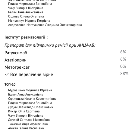
Подаш Мирослава Зеновіївна
Чаку Вiкторiя Вiкторiвна
Балян Анна Алексанівна
Орлова Олена Олегівна
Мельничук Марина Петрівна
Андрусенко-Неглущенко Людмила Олександрівна
Інститут ревматології
Препарат для підтримки ремісії при АНЦА-АВ:
6%
Ритуксимаб
6%
Азатіоприн
0%
Метотрексат
88%
Все перелічене вірне
ТОП-10
Муравіцька Людмила Юріївна
Балян Анна Алексанівна
Стрілецька Наталія Костянтинівна
Подаш Мирослава Зеновіївна
Дудка Олександр Олексійович
Кухар Юлія Сергіївна
Чаку Вiкторiя Вiкторiвна
Джулай Світлана Миколаївна
Ткаченко Лідія Афанасіївна
Агеєва Галина Василівна