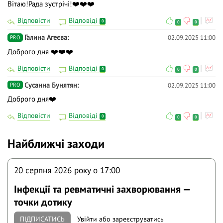
Вітаю!Рада зустрічі!❤️❤️❤️
Відповісти
Відповіді
0
0
0
Галина Агеєва
02.09.2025 11:00
PRO
Доброго дня ❤️❤️❤️
Відповісти
Відповіді
0
0
0
Сусанна Бунятян
02.09.2025 11:00
PRO
Доброго дня❤️
Відповісти
Відповіді
0
0
0
Найближчі заходи
20 серпня 2026 року o 17:00
Інфекції та ревматичні захворювання —
точки дотику
ПІДПИСАТИСЬ
Увійти
або
зареєструватись