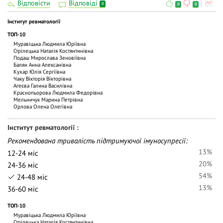
Відповісти
Відповіді
0
0
0
Інститут ревматології
ТОП-10
Муравіцька Людмила Юріївна
Стрілецька Наталія Костянтинівна
Подаш Мирослава Зеновіївна
Балян Анна Алексанівна
Кухар Юлія Сергіївна
Чаку Вiкторiя Вiкторiвна
Агеєва Галина Василівна
Краснопьорова Людмила Федорівна
Мельничук Марина Петрівна
Орлова Олена Олегівна
Інститут ревматології
Рекомендована тривалість підтримуючої імуносупресії:
13%
12-24 міс
20%
24-36 міс
54%
24-48 міс
13%
36-60 міс
ТОП-10
Муравіцька Людмила Юріївна
Стрілецька Наталія Костянтинівна