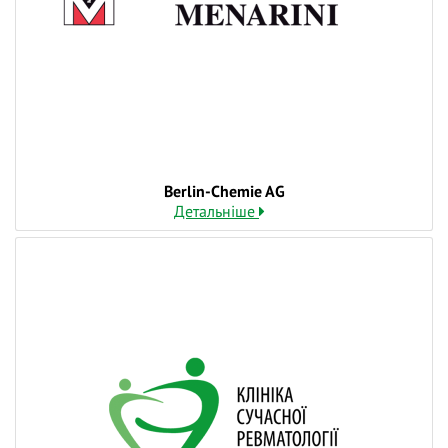
❓ Поставте питання на тему вебінару лекторам у
коментарях і ми відповімо на них у ході трансляції.
👍 Долучайтеся до діалогу, задавайте питання та
висловлюйте власну думку - зробіть навчання
дієвішим. Ми намагаємось відповідати і після
вебінарів.
Berlin-Chemie AG
Детальніше