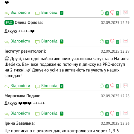
❤️
Відповісти
Відповіді
0
0
0
Олена Орлова
02.09.2025 12:29
PRO
Дякую +++++❤️
Відповісти
Відповіді
0
0
0
Інститут ревматології
02.09.2025 12:29
🤗 Друзі, сьогодні найактивнішим учасником чату стала Наталія
Шебеко. Вам вже подовжено поточну підписку на PRO-доступ
на 2 тижні. 🌿 Дякуємо усім за активність та участь у наших
заходах!
Відповісти
Відповіді
0
0
0
Мирослава Подаш
02.09.2025 12:28
Дякую ❤️❤️❤️ +++++
Відповісти
Відповіді
0
0
0
Ірина Завальна
02.09.2025 12:26
Це прописано в рекомендаціях контролювати через 1, 3 6