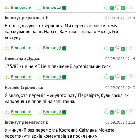
Відповісти
Відповіді
0
0
0
Інститут ревматології
02.09.2025 12:14
Наталіє, дякую за звернення. Ми переглянемо систему
нарахування балів. Наразі, Вам також надано місяць Pro-
доступу
Відповісти
Відповіді
0
0
0
Олександр Дудка
02.09.2025 12:14
135/85 - це не АГ. Це підвищений артеріальний тиск.
Відповісти
Відповіді
0
0
0
Наталія Стрілецька
02.09.2025 12:13
Я знаю, хто переміг минулого разу. Перевірте, будь ласка, як
надходили відповіді на запитання.
Відповісти
Відповіді
0
0
0
Інститут ревматології
02.09.2025 12:12
У минулий раз перемогла Костенко Світлана. Можете
переглянути архів коментарів за посиланням