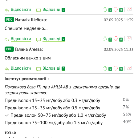
Відповісти
Відповіді
0
0
0
Наталія Шебеко
02.09.2025 11:39
PRO
Спешите медленно...
Відповісти
Відповіді
0
0
0
Галина Агеєва
02.09.2025 11:33
PRO
Обласним важко з цим
Відповісти
Відповіді
0
0
0
Інститут ревматології
Початкова доза ГК при АНЦА-АВ з ураженнями органів, що
загрожують життю:
0%
Преднізолон 15–25 мг/добу або 0.3 мг/кг/добу
7%
Преднізолон 25–35 мг/добу або 0.5 мг/кг/добу
53%
Преднізолон 50–75 мг/добу або 1,0 мг/кг/добу
40%
Преднізолон 75–100 мг/добу або 1.5 мг/кг/добу
ТОП-10