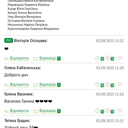
Стрілецька Наталія Костянтинівна
Муравіцька Людмила Юріївна
Кухар Юлія Сергіївна
Агеєва Галина Василівна
Чаку Вiкторiя Вiкторiвна
Осінцева Вікторія Ігорівна
Мельничук Марина Петрівна
Краснопьорова Людмила Федорівна
Вікторія Осінцева
02.09.2025 11:32
PRO
❤️
Відповісти
Відповіді
0
0
0
Олена Кабачинська
02.09.2025 11:29
Доброго днч
Відповісти
Відповіді
0
0
0
Галина Василюк
02.09.2025 11:16
Василюк Галина ❤️❤️❤️❤️
Відповісти
Відповіді
0
0
0
Тетяна Градик
02.09.2025 11:15
Добрий день 🙌❤️