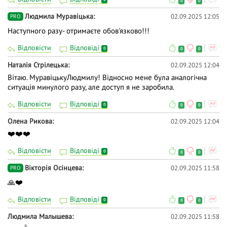
0
0
Людмила Муравіцька
02.09.2025 12:05
PRO
Наступного разу- отримаєте обов'язково!!!
Відповісти
Відповіді
0
0
0
Наталія Стрілецька
02.09.2025 12:04
Вітаю. МуравіцькуЛюдмилу! Відносно мене була аналогічна
ситуація минулого разу, але доступ я не заробила.
Відповісти
Відповіді
0
0
0
Олена Рикова
02.09.2025 12:04
❤️❤️❤️
Відповісти
Відповіді
0
0
0
Вікторія Осінцева
02.09.2025 11:58
PRO
🙏❤️
Відповісти
Відповіді
0
0
0
Людмила Малышева
02.09.2025 11:58