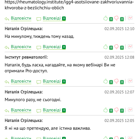
https://rheumatology.institute/igg4-asotsiiovane-zakhvoriuvannia-
khvoroba-z-bezlichchiu-oblich
Відповісти
Відповіді
0
0
0
Наталія Стрілецька
02.09.2025 12:10
На минулому, тиждень тому назад.
Відповісти
Відповіді
0
0
0
Інститут ревматології
02.09.2025 12:08
Наталія, будь ласка, нагадайте, на якому вебінарі Ви не
отримали Pro-доступ.
Відповісти
Відповіді
0
0
0
Наталія Стрілецька
02.09.2025 12:07
Минулого разу, не сьогодні.
Відповісти
Відповіді
0
0
0
Наталія Стрілецька
02.09.2025 12:05
Я ні на що претендую, але істина важлива.
Відповісти
Відповіді
0