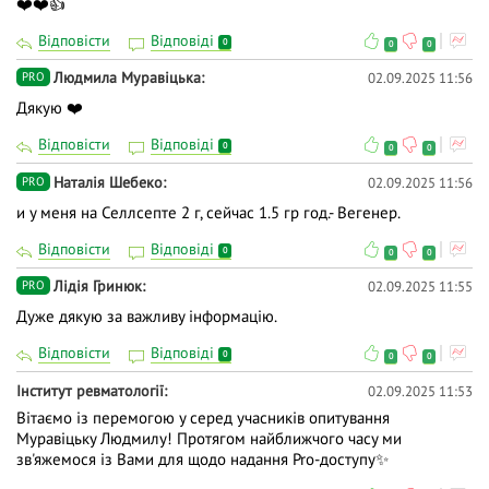
❤️❤️👍
Відповісти
Відповіді
0
0
0
Людмила Муравіцька
02.09.2025 11:56
PRO
Дякую ❤️
Відповісти
Відповіді
0
0
0
Наталія Шебеко
02.09.2025 11:56
PRO
и у меня на Селлсепте 2 г, сейчас 1.5 гр год.- Вегенер.
Відповісти
Відповіді
0
0
0
Лідія Гринюк
02.09.2025 11:55
PRO
Дуже дякую за важливу інформацію.
Відповісти
Відповіді
0
0
0
Інститут ревматології
02.09.2025 11:53
Вітаємо із перемогою у серед учасників опитування
Муравіцьку Людмилу! Протягом найближчого часу ми
зв'яжемося із Вами для щодо надання Pro-доступу✨