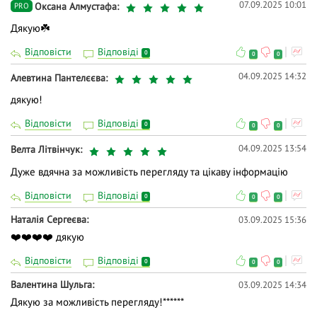
07.09.2025 10:01
Оксана Алмустафа
PRO
Дякую☘️
Відповісти
Відповіді
0
0
0
04.09.2025 14:32
Алевтина Пантелєєва
дякую!
Відповісти
Відповіді
0
0
0
04.09.2025 13:54
Велта Літвінчук
Дуже вдячна за можливість перегляду та цікаву інформацію
Відповісти
Відповіді
0
0
0
Наталія Сергеєва
03.09.2025 15:36
❤️❤️❤️❤️ дякую
Відповісти
Відповіді
0
0
0
Валентина Шульга
03.09.2025 14:34
Дякую за можливість перегляду!******