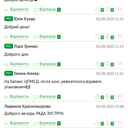
Відповісти
Відповіді
0
0
0
Юлія Кухар
02.09.2025 11:15
PRO
Добрий день!
Відповісти
Відповіді
0
0
0
Лідія Гринюк
02.09.2025 11:13
PRO
Доброго дня.
Відповісти
Відповіді
0
0
0
Галина Агеєва
02.09.2025 11:11
PRO
На баланс ЦПМСД. після конс ревматолога.відавати
упаковками🙌
Відповісти
Відповіді
0
0
0
Людмила Краснопьорова
02.09.2025 11:08
Доброго вечора. РАДА ЗУСТРІЧІ.
Відповісти
Відповіді
0
0
0