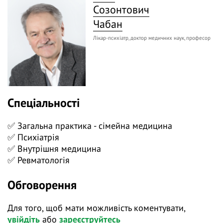
діагнозу.
Созонтович
⚡️ На нашому вебінарі «Депресія та біль не
Чабан
назавжди: як пацієнтам з хронічними
Лікар-психіатр, доктор медичних наук, професор
захворюваннями повернути радість життя?» ми
будемо говорити про те, як правильно ставитися до
пацієнта, налаштувати його на тривале лікування і
повернути йому оптимізм та любов до життя.
Спеціальності
✅ Загальна практика - сімейна медицина
✅ Психіатрія
✅ Внутрішня медицина
✅ Ревматологія
Обговорення
Для того, щоб мати можливість коментувати,
увійдіть
або
зареєструйтесь