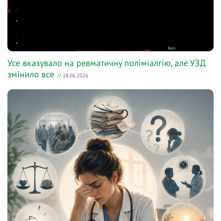
Усе вказувало на ревматичну поліміалгію, але УЗД
змінило все
// 18.06.2026