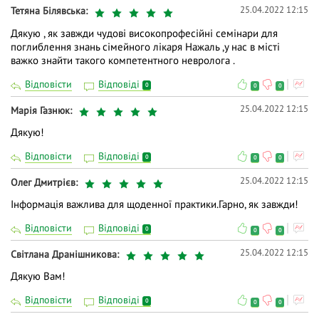
25.04.2022 12:15
Тетяна Білявська
Дякую , як завжди чудові високопрофесійні семінари для
поглиблення знань сімейного лікаря Нажаль ,у нас в місті
важко знайти такого компетентного невролога .
Відповісти
Відповіді
0
0
0
25.04.2022 12:15
Марія Газнюк
Дякую!
Відповісти
Відповіді
0
0
0
25.04.2022 12:15
Олег Дмитрієв
Інформація важлива для щоденної практики.Гарно, як завжди!
Відповісти
Відповіді
0
0
0
25.04.2022 12:15
Світлана Дранішникова
Дякую Вам!
Відповісти
Відповіді
0
0
0