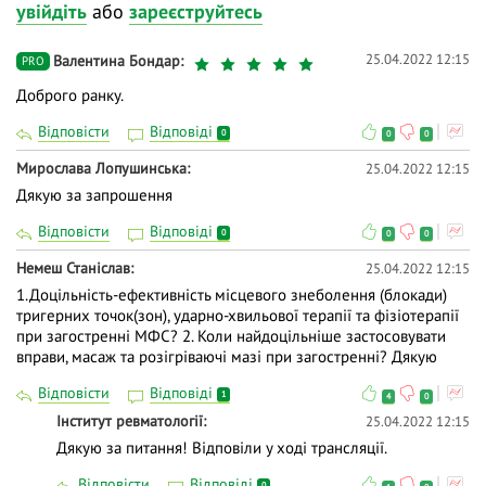
увійдіть
або
зареєструйтесь
25.04.2022 12:15
Валентина Бондар
PRO
Доброго ранку.
Відповісти
Відповіді
0
0
0
Мирослава Лопушинська
25.04.2022 12:15
Дякую за запрошення
Відповісти
Відповіді
0
0
0
Немеш Станіслав
25.04.2022 12:15
1.Доцільність-ефективність місцевого знеболення (блокади)
тригерних точок(зон), ударно-хвильової терапії та фізіотерапії
при загостренні МФС? 2. Коли найдоцільніше застосовувати
вправи, масаж та розігріваючі мазі при загостренні? Дякую
Відповісти
Відповіді
1
4
0
Інститут ревматології
25.04.2022 12:15
Дякую за питання! Відповіли у ході трансляції.
Відповісти
Відповіді
0