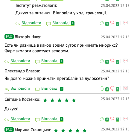
Інститут ревматології
25.04.2022 12:15
Дякую за питання! Відповіли у ході трансляції.
Відповісти
Відповіді
0
0
0
Вiкторiя Чаку
25.04.2022 12:15
PRO
Есть ли разница в какое время суток принимать миорикс?
Фармакологи советуют вечером.
Відповісти
Відповіді
0
0
0
Олександр Власов
25.04.2022 12:15
Як довго можна приймати прегабалін та дулоксетин?
Відповісти
Відповіді
0
0
0
25.04.2022 12:15
Світлана Костенко
Дякую!
Відповісти
Відповіді
0
0
0
25.04.2022 12:15
Марина Станицька
PRO