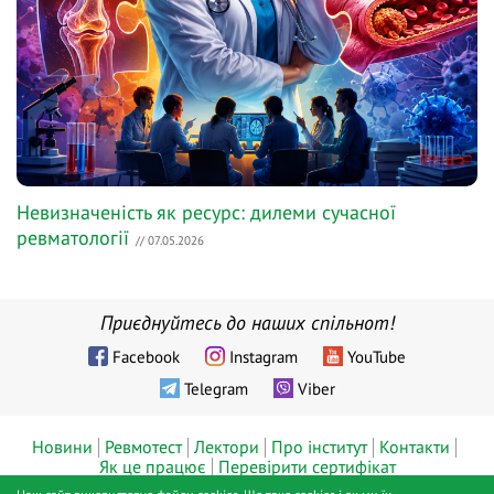
Невизначеність як ресурс: дилеми сучасної
ревматології
// 07.05.2026
Приєднуйтесь до наших спільнот!
Facebook
Instagram
YouTube
Telegram
Viber
Новини
Ревмотест
Лектори
Про інститут
Контакти
Як це працює
Перевірити сертифікат