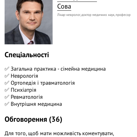
розкажемо про:
Сова
🟢 діагностику міофасціального больового
Лікар-невролог, доктор медичних наук, професор
синдрому;
🟢 діагностику фіброміалгії;
🟢 підходи до лікування міофасціального
больового синдрому та фіброміалгії;
Спеціальності
🟢 менеджмент пацієнта з тривогою.
✅ Загальна практика - сімейна медицина
❓ Поставте питання на тему вебінару лекторам у
✅ Неврологія
коментарях і ми відповімо на них у ході трансляції.
✅ Ортопедія і травматологія
✅ Психіатрія
👍 Долучайтеся до діалогу, задавайте питання та
✅ Ревматологія
висловлюйте власну думку - зробіть навчання
✅ Внутрішня медицина
дієвішим. Ми намагаємось відповідати і після
вебінарів.
Обговорення (36)
Для того, щоб мати можливість коментувати,