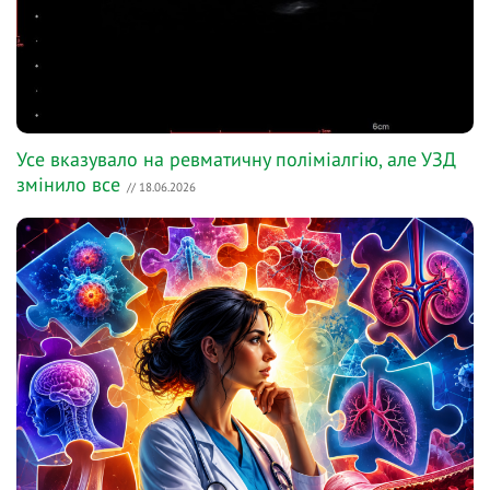
Усе вказувало на ревматичну поліміалгію, але УЗД
змінило все
// 18.06.2026