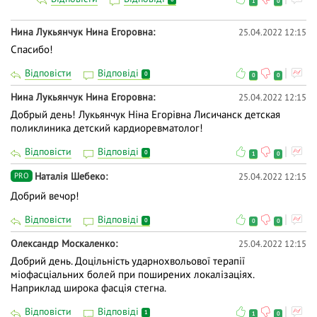
1
0
Нина Лукьянчук Нина Егоровна
25.04.2022 12:15
Спасибо!
Відповісти
Відповіді
0
0
0
Нина Лукьянчук Нина Егоровна
25.04.2022 12:15
Добрый день! Лукьянчук Нiна Егорiвна Лисичанск детская
поликлиника детский кардиоревматолог!
Відповісти
Відповіді
0
1
0
Наталія Шебеко
25.04.2022 12:15
PRO
Добрий вечор!
Відповісти
Відповіді
0
0
0
Олександр Москаленко
25.04.2022 12:15
Добрий день. Доцільність ударнохвольової терапії
міофасціальних болей при поширених локалізаціях.
Наприклад широка фасція стегна.
Відповісти
Відповіді
1
1
0