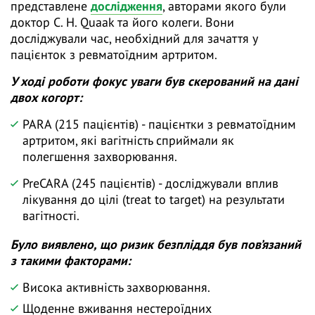
представлене
дослідження
, авторами якого були
доктор C. H. Quaak та його колеги. Вони
досліджували час, необхідний для зачаття у
пацієнток з ревматоїдним артритом.
У ході роботи фокус уваги був скерований на дані
двох когорт:
PARA (215 пацієнтів) - пацієнтки з ревматоїдним
артритом, які вагітність сприймали як
полегшення захворювання.
PreCARA (245 пацієнтів) - досліджували вплив
лікування до цілі (treat to target) на результати
вагітності.
Було виявлено, що ризик безпліддя був пов’язаний
з такими факторами:
Висока активність захворювання.
Щоденне вживання нестероїдних