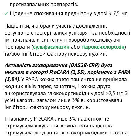
протизапальних препаратів.
Щоденне споживання преднізону в дозі ≥ 7,5 мг.
Пацієнтки, які брали участь у дослідженні,
регулярно спостерігалися у лікаря і за необхідності
їм призначали синтетичні хворобомодифікуючі
препарати (
сульфасалазин
або
гідроксихлорохін
)
та/або інгібітори фактору некрозу пухлин.
Активність захворювання (DAS28-CRP) була
нижчою в когорті PreCARA (2,33), порівняно з PARA
(3,84)
. У PARA кожна третя пацієнтка не приймала
жодних ліків перед зачаттям, і кожна друга
використовувала глюкокортикоїди у дозі >7,5 мг. З
усієї кагорти загалом лише 3% використовували
інгібітори фактору некрозу пухлин.
І навпаки, у PreCARA лише 3% пацієнток не
отримували лікування, кожна п’ята пацієнтка
отримувала лікування глюкокортикоїдами і кожна