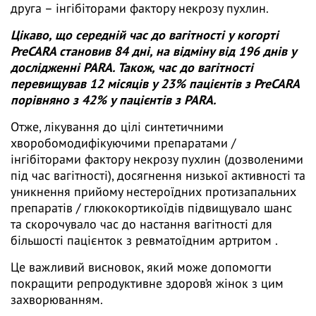
друга – інгібіторами фактору некрозу пухлин.
Цікаво, що середній час до вагітності у когорті
PreCARA становив 84 дні, на відміну від 196 днів у
дослідженні PARA. Також, час до вагітності
перевищував 12 місяців у 23% пацієнтів з PreCARA
порівняно з 42% у пацієнтів з PARA.
Отже, лікування до цілі синтетичними
хворобомодифікуючими препаратами /
інгібіторами фактору некрозу пухлин (дозволеними
під час вагітності), досягнення низької активності та
уникнення прийому нестероїдних протизапальних
препаратів / глюкокортикоїдів підвищувало шанс
та скорочувало час до настання вагітності для
більшості пацієнток з ревматоїдним артритом .
Це важливий висновок, який може допомогти
покращити репродуктивне здоров’я жінок з цим
захворюванням.