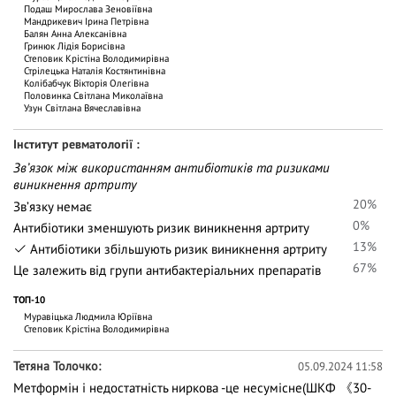
Подаш Мирослава Зеновіївна
Мандрикевич Ірина Петрівна
Балян Анна Алексанівна
Гринюк Лідія Борисівна
Степовик Крістіна Володимирівна
Стрілецька Наталія Костянтинівна
Колібабчук Вікторія Олегівна
Половинка Світлана Миколаївна
Узун Світлана Вячеславівна
Інститут ревматології
Звʼязок між використанням антибіотиків та ризиками
виникнення артриту
20%
Звʼязку немає
0%
Антибіотики зменшують ризик виникнення артриту
13%
Антибіотики збільшують ризик виникнення артриту
67%
Це залежить від групи антибактеріальних препаратів
ТОП-10
Муравіцька Людмила Юріївна
Степовик Крістіна Володимирівна
Тетяна Толочко
05.09.2024 11:58
Метформін і недостатність ниркова -це несумісне(ШКФ 《30-