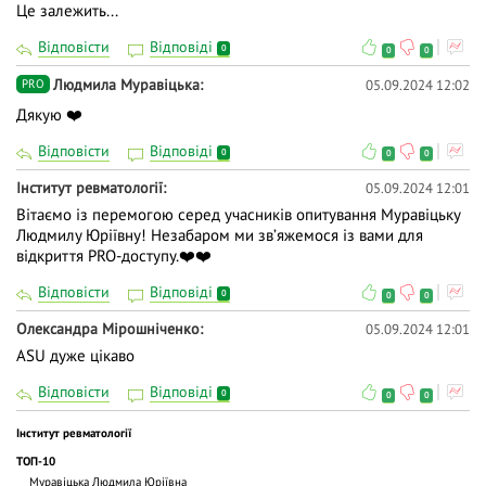
Це залежить...
Відповісти
Відповіді
0
0
0
Людмила Муравіцька
05.09.2024 12:02
PRO
Дякую ❤️
Відповісти
Відповіді
0
0
0
Інститут ревматології
05.09.2024 12:01
Вітаємо із перемогою серед учасників опитування Муравіцьку
Людмилу Юріївну! Незабаром ми звʼяжемося із вами для
відкриття PRO-доступу.❤️❤️
Відповісти
Відповіді
0
0
0
Олександра Мірошніченко
05.09.2024 12:01
ASU дуже цікаво
Відповісти
Відповіді
0
0
0
Інститут ревматології
ТОП-10
Муравіцька Людмила Юріївна