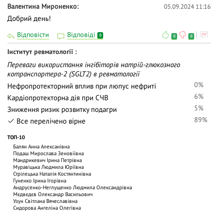
Валентина Мироненко
05.09.2024 11:16
Добрий день!
Відповісти
Відповіді
0
0
0
Інститут ревматології
Переваги використання інгібіторів натрій-глюкозного
котранспортера-2 (SGLT2) в ревматології
0%
Нефропротекторний вплив при люпус нефриті
6%
Кардіопротекторна дія при СЧВ
5%
Зниження ризик розвитку подагри
89%
Все перелічено вірне
ТОП-10
Балян Анна Алексанівна
Подаш Мирослава Зеновіївна
Мандрикевич Ірина Петрівна
Муравіцька Людмила Юріївна
Стрілецька Наталія Костянтинівна
Гуненко Ірина Ігорівна
Андрусенко-Неглущенко Людмила Олександрівна
Мєдвєдєв Олександр Васильович
Узун Світлана Вячеславівна
Сидорова Ангеліна Олегівна