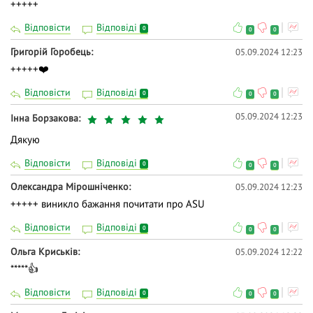
+++++
Відповісти
Відповіді
0
0
0
Григорій Горобець
05.09.2024 12:23
+++++❤️
Відповісти
Відповіді
0
0
0
05.09.2024 12:23
Інна Борзакова
Дякую
Відповісти
Відповіді
0
0
0
Олександра Мірошніченко
05.09.2024 12:23
+++++ виникло бажання почитати про ASU
Відповісти
Відповіді
0
0
0
Ольга Криськів
05.09.2024 12:22
*****👍
Відповісти
Відповіді
0
0
0