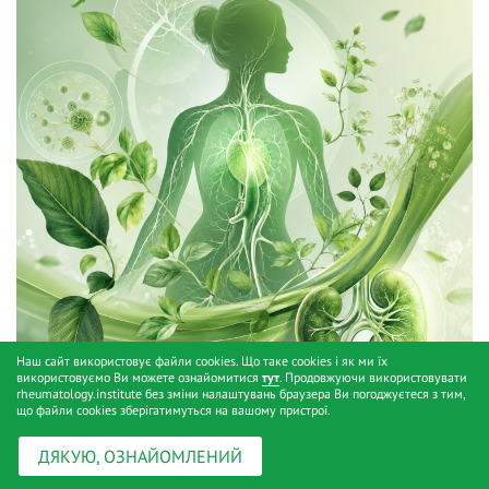
Наш сайт використовує файли cookies. Що таке cookies і як ми їх
використовуємо Ви можете ознайомитися
тут
. Продовжуючи використовувати
rheumatology.institute без зміни налаштувань браузера Ви погоджуєтеся з тим,
що файли cookies зберігатимуться на вашому пристрої.
Час проти васкуліту: битва за органи та
ДЯКУЮ, ОЗНАЙОМЛЕНИЙ
життя
// 15.05.2026