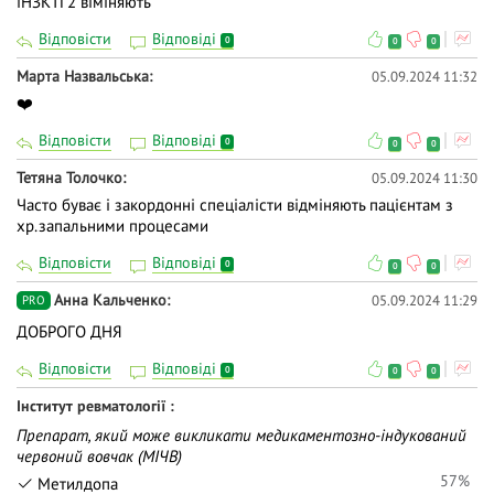
іНЗКТГ2 віміняють
Відповісти
Відповіді
0
0
0
Марта Назвальська
05.09.2024 11:32
❤️
Відповісти
Відповіді
0
0
0
Тетяна Толочко
05.09.2024 11:30
Часто буває і закордонні спеціалісти відміняють пацієнтам з
хр.запальними процесами
Відповісти
Відповіді
0
0
0
Анна Кальченко
05.09.2024 11:29
PRO
ДОБРОГО ДНЯ
Відповісти
Відповіді
0
0
0
Інститут ревматології
Препарат, який може викликати медикаментозно-індукований
червоний вовчак (МІЧВ)
57%
Метилдопа