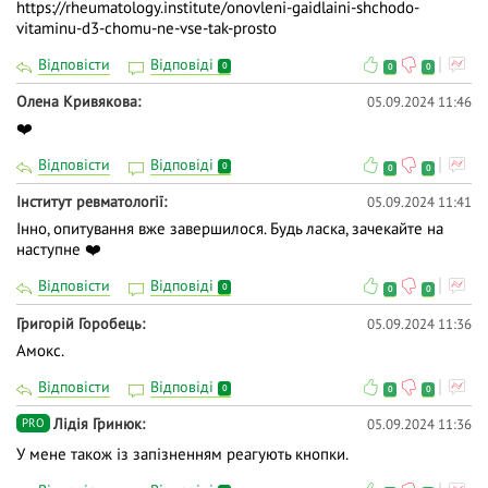
https://rheumatology.institute/onovleni-gaidlaini-shchodo-
vitaminu-d3-chomu-ne-vse-tak-prosto
Відповісти
Відповіді
0
0
0
Олена Кривякова
05.09.2024 11:46
❤️
Відповісти
Відповіді
0
0
0
Інститут ревматології
05.09.2024 11:41
Інно, опитування вже завершилося. Будь ласка, зачекайте на
наступне ❤️
Відповісти
Відповіді
0
0
0
Григорій Горобець
05.09.2024 11:36
Амокс.
Відповісти
Відповіді
0
0
0
Лідія Гринюк
05.09.2024 11:36
PRO
У мене також із запізненням реагують кнопки.