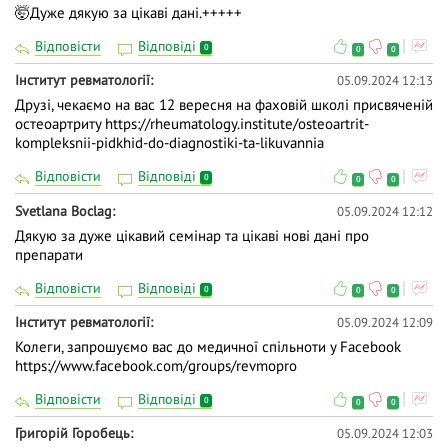
🤯Дуже дякую за цікаві дані.+++++
Відповісти
Відповіді
0
0
0
Інститут ревматології
05.09.2024 12:13
Друзі, чекаємо на вас 12 вересня на фаховій школі присвяченій
остеоартриту
https://rheumatology.institute/osteoartrit-
kompleksnii-pidkhid-do-diagnostiki-ta-likuvannia
Відповісти
Відповіді
0
0
0
Svetlana Boclag
05.09.2024 12:12
Дякую за дуже цікавий семінар та цікаві нові дані про
препарати
Відповісти
Відповіді
0
0
0
Інститут ревматології
05.09.2024 12:09
Колеги, запрошуємо вас до медичної спільноти у Facebook
https://www.facebook.com/groups/revmopro
Відповісти
Відповіді
0
0
0
Григорій Горобець
05.09.2024 12:03