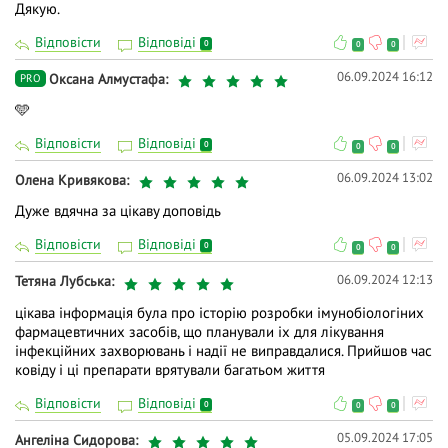
Дякую.
Відповісти
Відповіді
0
0
0
06.09.2024 16:12
Оксана Алмустафа
PRO
🩵
Відповісти
Відповіді
0
0
0
06.09.2024 13:02
Олена Кривякова
Дуже вдячна за цікаву доповідь
Відповісти
Відповіді
0
0
0
06.09.2024 12:13
Тетяна Лубська
цікава інформація була про історію розробки імунобіологіних
фармацевтичних засобів, що планували іх для лікування
інфекційних захворювань і надії не виправдалися. Прийшов час
ковіду і ці препарати врятували багатьом життя
Відповісти
Відповіді
0
0
0
05.09.2024 17:05
Ангеліна Сидорова