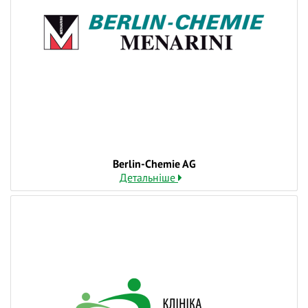
протиревматичних препаратів.
Та відповімо на ваші запитання.
❓ Поставте питання на тему вебінару лекторам у
коментарях і ми відповімо на них у ході трансляції.
👍 Долучайтеся до діалогу, задавайте питання та
висловлюйте власну думку - зробіть навчання
дієвішим. Ми намагаємось відповідати і після
вебінарів.
Berlin-Chemie AG
Детальніше