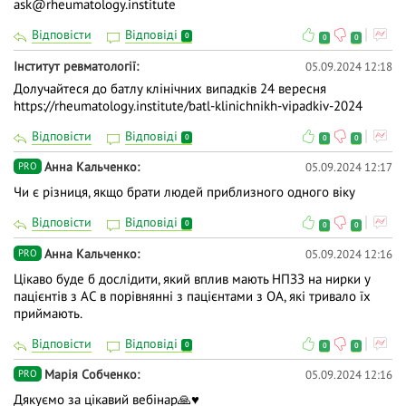
ask@rheumatology.institute
Відповісти
Відповіді
0
0
0
Інститут ревматології
05.09.2024 12:18
Долучайтеся до батлу клінічних випадків 24 вересня
https://rheumatology.institute/batl-klinichnikh-vipadkiv-2024
Відповісти
Відповіді
0
0
0
Анна Кальченко
05.09.2024 12:17
PRO
Чи є різниця, якщо брати людей приблизного одного віку
Відповісти
Відповіді
0
0
0
Анна Кальченко
05.09.2024 12:16
PRO
Цікаво буде б дослідити, який вплив мають НПЗЗ на нирки у
пацієнтів з АС в порівнянні з пацієнтами з ОА, які тривало їх
приймають.
Відповісти
Відповіді
0
0
0
Марія Собченко
05.09.2024 12:16
PRO
Дякуємо за цікавий вебінар🙏♥️