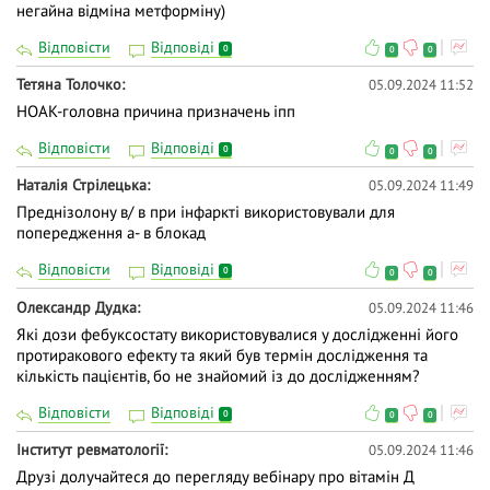
негайна відміна метформіну)
Відповісти
Відповіді
0
0
0
Тетяна Толочко
05.09.2024 11:52
НОАК-головна причина призначень іпп
Відповісти
Відповіді
0
0
0
Наталія Стрілецька
05.09.2024 11:49
Преднізолону в/ в при інфаркті використовували для
попередження а- в блокад
Відповісти
Відповіді
0
0
0
Олександр Дудка
05.09.2024 11:46
Які дози фебуксостату використовувалися у дослідженні його
протиракового ефекту та який був термін дослідження та
кількість пацієнтів, бо не знайомий із до дослідженням?
Відповісти
Відповіді
0
0
0
Інститут ревматології
05.09.2024 11:46
Друзі долучайтеся до перегляду вебінару про вітамін Д