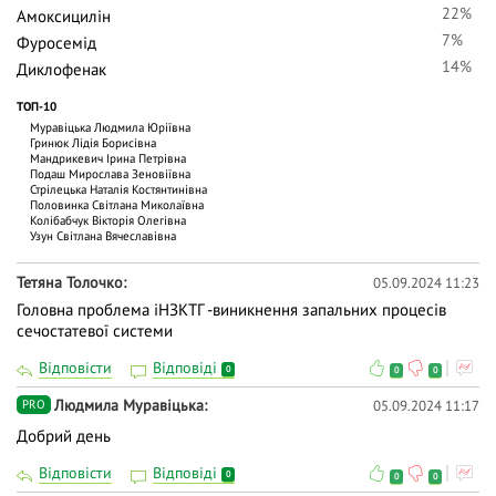
22%
Амоксицилін
7%
Фуросемід
14%
Диклофенак
ТОП-10
Муравіцька Людмила Юріївна
Гринюк Лідія Борисівна
Мандрикевич Ірина Петрівна
Подаш Мирослава Зеновіївна
Стрілецька Наталія Костянтинівна
Половинка Світлана Миколаївна
Колібабчук Вікторія Олегівна
Узун Світлана Вячеславівна
Тетяна Толочко
05.09.2024 11:23
Головна проблема іНЗКТГ -виникнення запальних процесів
сечостатевої системи
Відповісти
Відповіді
0
0
0
Людмила Муравіцька
05.09.2024 11:17
PRO
Добрий день
Відповісти
Відповіді
0
0
0