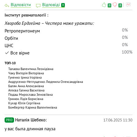
Відповісти
Відповіді
0
0
0
Інститут ревматології
Хвороба Ердгейма – Честера може уражати:
0%
Ретроперитонеум
0%
Орбіти
0%
ЦНС
100%
Все вірне
ТОП-10
Талаєва Валентина Леонідівна
Чаку Вiкторiя Вiкторiвна
Гуненко Ірина Ігорівна
Андрусенко-Неглущенко Людмила Олександрівна
Балян Анна Алексанівна
Агеєва Галина Василівна
Подаш Мирослава Зеновіївна
Гринюк Лідія Борисівна
Кухар Юлія Сергіївна
Бомбергер Карина Валентинівна
Наталія Шебеко
17.06.2025 11:30
PRO
у вас была длинная пауза