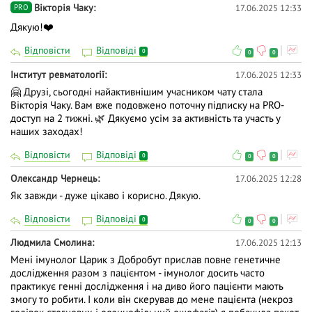
Вiкторiя Чаку
17.06.2025 12:33
PRO
Дякую!❤️
Відповісти
Відповіді
0
0
0
Інститут ревматології
17.06.2025 12:33
🤗 Друзі, сьогодні найактивнішим учасником чату стала
Вiкторiя Чаку. Вам вже подовжено поточну підписку на PRO-
доступ на 2 тижні. 🌿 Дякуємо усім за активність та участь у
наших заходах!
Відповісти
Відповіді
0
0
0
Олександр Чернець
17.06.2025 12:28
Як завжди - дуже цікаво і корисно. Дякую.
Відповісти
Відповіді
0
0
0
Людмила Смолина
17.06.2025 12:13
Мені імунолог Царик з Добробут прислав повне генетичне
дослідження разом з пацієнтом - імунолог досить часто
практикує генні дослідження і на диво його пацієнти мають
змогу то робити. І коли він скерував до мене пацієнта (некроз