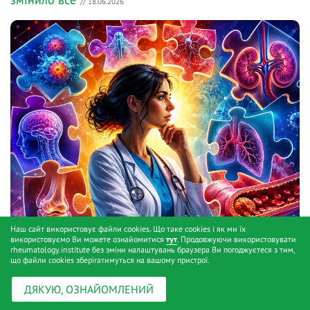
// 18.06.2026
Наш сайт використовує файли cookies. Що таке cookies і як ми їх
використовуємо Ви можете ознайомитися
тут
. Продовжуючи використовувати
rheumatology.institute без зміни налаштувань браузера Ви погоджуєтеся з тим,
що файли cookies зберігатимуться на вашому пристрої.
ДЯКУЮ, ОЗНАЙОМЛЕНИЙ