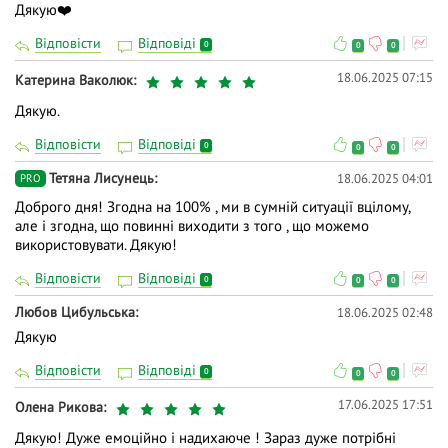
Дякую❤️
Відповісти
Відповіді
0
0
0
18.06.2025 07:15
Катерина Ваколюк
Дякую.
Відповісти
Відповіді
0
0
0
Тетяна Лисунець
18.06.2025 04:01
PRO
Доброго дня! Згодна на 100% , ми в сумній ситуації вцілому,
але і згодна, що повинні виходити з того , що можемо
використовувати. Дякую!
Відповісти
Відповіді
0
0
0
Любов Цибульська
18.06.2025 02:48
Дякую
Відповісти
Відповіді
0
0
0
17.06.2025 17:51
Олена Рикова
Дякую! Дуже емоційно і надихаюче ! Зараз дуже потрібні