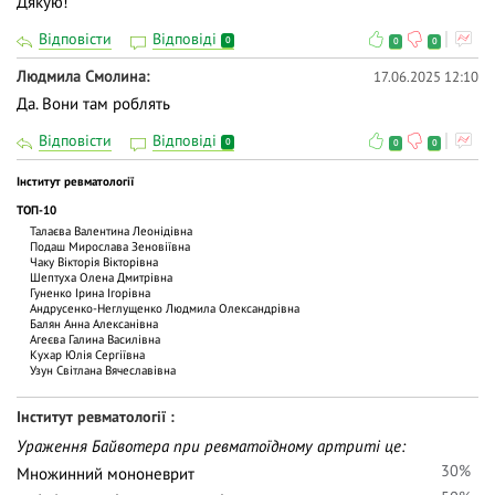
Дякую!
Відповісти
Відповіді
0
0
0
Людмила Смолина
17.06.2025 12:10
Да. Вони там роблять
Відповісти
Відповіді
0
0
0
Інститут ревматології
ТОП-10
Талаєва Валентина Леонідівна
Подаш Мирослава Зеновіївна
Чаку Вiкторiя Вiкторiвна
Шептуха Олена Дмитрівна
Гуненко Ірина Ігорівна
Андрусенко-Неглущенко Людмила Олександрівна
Балян Анна Алексанівна
Агеєва Галина Василівна
Кухар Юлія Сергіївна
Узун Світлана Вячеславівна
Інститут ревматології
Ураження Байвотера при ревматоїдному артриті це:
30%
Множинний мононеврит