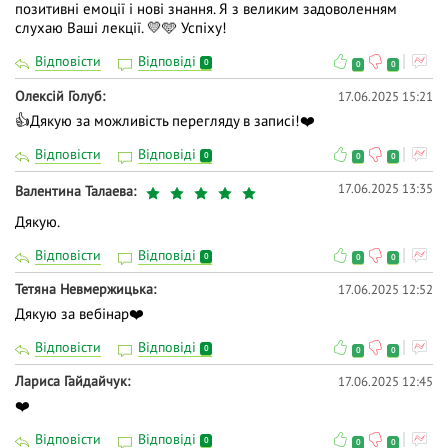
позитивні емоції і нові знання. Я з великим задоволенням
слухаю Ваші лекції. 💛🩵 Успіху!
Відповісти
Відповіді
0
0
0
Олексій Голуб
17.06.2025 15:21
👍Дякую за можливість перегляду в записі!❤️
Відповісти
Відповіді
0
0
0
17.06.2025 13:35
Валентина Талаева
Дякую.
Відповісти
Відповіді
0
0
0
Тетяна Невмержицька
17.06.2025 12:52
Дякую за вебінар❤️
Відповісти
Відповіді
0
0
0
Лариса Гайдайчук
17.06.2025 12:45
❤️
Відповісти
Відповіді
0
0
0