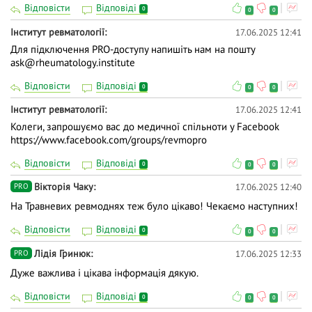
Відповісти
Відповіді
0
0
0
Інститут ревматології
17.06.2025 12:41
Для підключення PRO-доступу напишіть нам на пошту
ask@rheumatology.institute
Відповісти
Відповіді
0
0
0
Інститут ревматології
17.06.2025 12:41
Колеги, запрошуємо вас до медичної спільноти у Facebook
https://www.facebook.com/groups/revmopro
Відповісти
Відповіді
0
0
0
Вiкторiя Чаку
17.06.2025 12:40
PRO
На Травневих ревмоднях теж було цікаво! Чекаємо наступних!
Відповісти
Відповіді
0
0
0
Лідія Гринюк
17.06.2025 12:33
PRO
Дуже важлива і цікава інформація дякую.
Відповісти
Відповіді
0
0
0