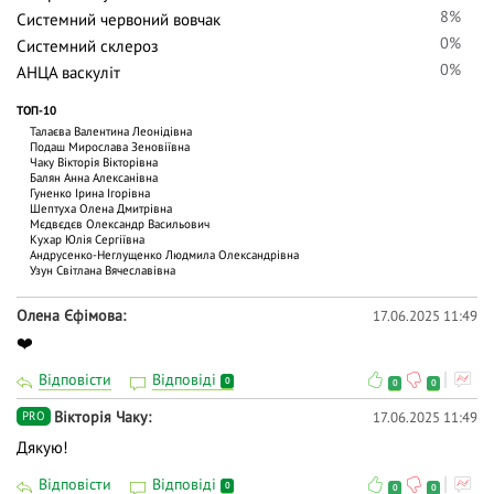
8%
Системний червоний вовчак
0%
Системний склероз
0%
АНЦА васкуліт
ТОП-10
Талаєва Валентина Леонідівна
Подаш Мирослава Зеновіївна
Чаку Вiкторiя Вiкторiвна
Балян Анна Алексанівна
Гуненко Ірина Ігорівна
Шептуха Олена Дмитрівна
Мєдвєдєв Олександр Васильович
Кухар Юлія Сергіївна
Андрусенко-Неглущенко Людмила Олександрівна
Узун Світлана Вячеславівна
Олена Єфімова
17.06.2025 11:49
❤️
Відповісти
Відповіді
0
0
0
Вiкторiя Чаку
17.06.2025 11:49
PRO
Дякую!
Відповісти
Відповіді
0
0
0