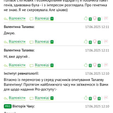
голівок стегнових і еозинофільний ещофагіт) я побачила пакет
генів, здивована була - і з інтересом розглядала. Про генетика
не знаю. Я не скеровувала. Але цікаво)
Відповісти
Відповіді
0
0
0
Валентина Талаева
17.06.2025 12:11
Дякую.
Відповісти
Відповіді
0
0
0
Валентина Талаева
17.06.2025 12:11
Ні, вже другий .
Відповісти
Відповіді
0
0
0
Інститут ревматології
17.06.2025 12:10
Вітаємо із перемогою у серед учасників опитування Талаеву
Валентину! Протягом найближчого часу ми зв'яжемося із Вами
для щодо надання Pro-доступу✨
Відповісти
Відповіді
0
0
0
Вiкторiя Чаку
17.06.2025 12:10
PRO