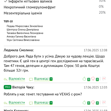
50%
Інфаркти нігтьових валиків
0%
Некротичний гломерулонефрит
20%
Мезентеріальна ішемія
ТОП-10
Подаш Мирослава Зеновіївна
Шептуха Олена Дмитрівна
Талаєва Валентина Леонідівна
Агеєва Галина Василівна
Узун Світлана Вячеславівна
Людмила Смолина
17.06.2025 12:08
Доброго дня. Рада бути з усіма. Дякую за чудову лекцію. Щодо
генетики. Є цей ген в центрі ген дослідження на тарасівській.
Там 47 генов, делеции и дупликации. Строк: 50 днів. Коштує
більше 32т грн.
Відповісти
Відповіді
0
0
0
Вiкторiя Чаку
17.06.2025 12:03
PRO
Роблять у нас генет. тестування на VEXAS с-ром?
Відповісти
Відповіді
0
0
0
Марія Кормило
17.06.2025 11:59