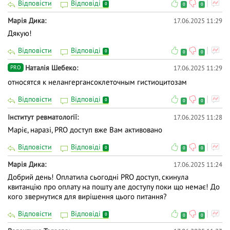
Відповісти
Відповіді
0
0
0
Марія Дика
17.06.2025 11:29
Дякую!
Відповісти
Відповіді
0
0
0
Наталія Шебеко
17.06.2025 11:29
PRO
относятся к нелангергансоклеточным гистиоцитозам
Відповісти
Відповіді
0
0
0
Інститут ревматології
17.06.2025 11:28
Маріє, наразі, PRO доступ вже Вам активовано
Відповісти
Відповіді
0
0
0
Марія Дика
17.06.2025 11:24
Добрий день! Оплатила сьогодні PRO доступ, скинула
квитанцію про оплату на пошту але доступу поки що немає! До
кого звернутися для вирішення цього питання?
Відповісти
Відповіді
0
0
0