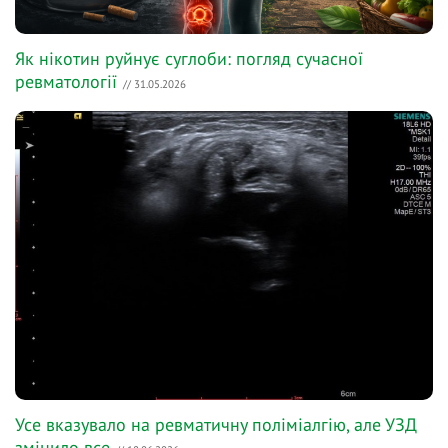
Як нікотин руйнує суглоби: погляд сучасної
ревматології
// 31.05.2026
Усе вказувало на ревматичну поліміалгію, але УЗД
змінило все