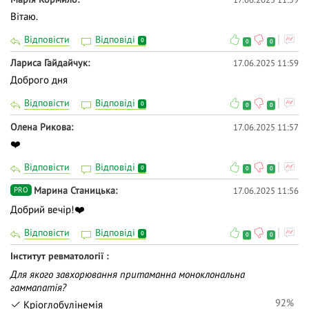
Вітаю.
Відповісти
Відповіді
0
0
0
Лариса Гайдайчук
17.06.2025 11:59
Доброго дня
Відповісти
Відповіді
0
0
0
Олена Рикова
17.06.2025 11:57
❤️
Відповісти
Відповіді
0
0
0
Марина Станицька
17.06.2025 11:56
PRO
Добрий вечір!❤️
Відповісти
Відповіді
0
0
0
Інститут ревматології
Для якого завхорювання притаманна моноклональна
гаммапатія?
92%
Кріоглобулінемія