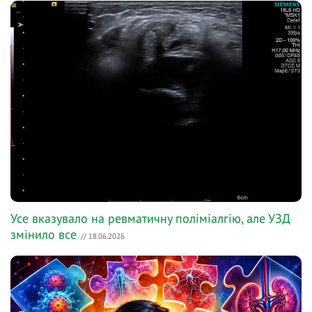
Усе вказувало на ревматичну поліміалгію, але УЗД
змінило все
// 18.06.2026