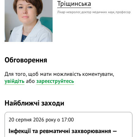
⚡️ Тож, на нашому вебінарі «Терапевтичні стратегії
Тріщинська
постковідних проявів» поговоримо про
Лікар-невролог, доктор медичних наук, професор
ревматологічні та неврологічні клінічні прояви
постковіду та можливості терапевтичних стратегій.
Обговорення
Для того, щоб мати можливість коментувати,
увійдіть
або
зареєструйтесь
Найближчі заходи
20 серпня 2026 року o 17:00
Інфекції та ревматичні захворювання —