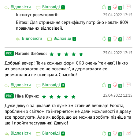
Відповісти
Відповіді
1
0
0
Інститут ревматології
25.04.2022 12:15
Вітаю! Для отримання сертифікату потрібно надати 80%
правильних відповідей.
Відповісти
Відповіді
0
0
0
25.04.2022 12:15
Наталія Шебеко
PRO
Добрый вечер! Тема кожных форм СКВ очень "темная". Никто
из ревматологов ее не освещал*, а дерматологи ее
ревматолога не освещали. Спасибо!
Відповісти
Відповіді
0
1
0
25.04.2022 12:15
Ніна Юрчик
PRO
Дуже дякую за цікавий та дуже змістовний вебінар! Робота,
проблеми з світлом та інтернетом не дали можливості відразу
все прослухати. Але як добре, що це можна зробити пізніше та
ще і пройти тестування! Дякую!
Відповісти
Відповіді
0
1
0