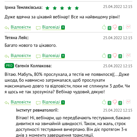
25.04.2022 12:15
Ірина Темляківська
Дуже вдячна за цікавий вебінар! Все на найвищому рівні!
Відповісти
Відповіді
0
0
0
Тетяна Лейс
25.04.2022 12:15
Багато нового та цікавого.
Відповісти
Відповіді
0
0
0
Євгенія Колпакова
25.04.2022 12:15
PRO
Вітаю. Мабуть, 80% прослухала, а тестів не появилося((... Дуже
шкода, бо навмисно затрималася, щоб прослухати
максимально довго та відповісти, поки не сплинули 3 доби. Чи
я щось не так зрозуміла? Вебінар чудовий, дякую!
Відповісти
Відповіді
1
0
0
Інститут ревматології
25.04.2022 12:15
Вітаю! Ні, вебінари, що передбачають тестування, бажано
дивитися на звичайній швидкості. Також, на жаль, строк
доступності тестування вичерпано. Він діє протягом 3-х
днів з моменту завершення трансляції.