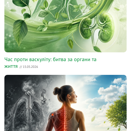
Час проти васкуліту: битва за органи та
життя
// 15.05.2026