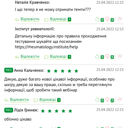
Наталія Кравченко
25.04.2022 12:15
І що тепер я не можу отримати темти???
Відповісти
Відповіді
0
0
0
Інститут ревматології
25.04.2022 12:15
Детальну інформацію про правила проходження
тестування шукайте ща посиланням
https://rheumatology.institute/help
Відповісти
Відповіді
0
0
0
25.04.2022 12:15
Анна Кальченко
PRO
Дякую, дуже багато нової цікавої інформації, особливо про
шкіру, дякую за вашу працю, скільки ж треба переглянути
інформації, щоб зробити такий вебінар
Відповісти
Відповіді
0
0
0
25.04.2022 12:15
Лідія Гринюк
PRO
об'ємно цікаво