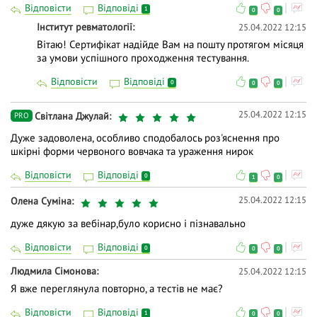
Відповісти
Відповіді
1
0
0
Інститут ревматології
25.04.2022 12:15
Вітаю! Сертифікат надійде Вам на пошту протягом місяця
за умови успішного проходження тестування.
Відповісти
Відповіді
0
0
0
25.04.2022 12:15
Світлана Джулай
PRO
Дуже задоволена, особливо сподобалось роз'яснення про
шкірні форми червоного вовчака та ураження нирок
Відповісти
Відповіді
0
1
0
25.04.2022 12:15
Олена Суміна
дуже дякую за вебінар,було корисно і пізнавально
Відповісти
Відповіді
0
0
0
Людмила Сімонова
25.04.2022 12:15
Я вже переглянула повторно, а тестів не має?
Відповісти
Відповіді
1
0
0