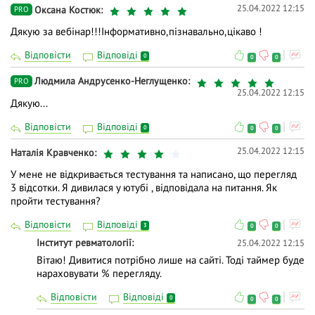
25.04.2022 12:15
Оксана Костюк
PRO
Дякую за вебінар!!!Інформативно,пізнавально,цікаво !
Відповісти
Відповіді
0
0
0
Людмила Андрусенко-Неглущенко
PRO
25.04.2022 12:15
Дякую...
Відповісти
Відповіді
0
0
0
25.04.2022 12:15
Наталія Кравченко
У мене не відкривається тестування та написано, що перегляд
3 відсотки. Я дивилася у ютубі , відповідала на питання. Як
пройти тестування?
Відповісти
Відповіді
3
0
0
Інститут ревматології
25.04.2022 12:15
Вітаю! Дивитися потрібно лише на сайті. Тоді таймер буде
нараховувати % перегляду.
Відповісти
Відповіді
0
0
0