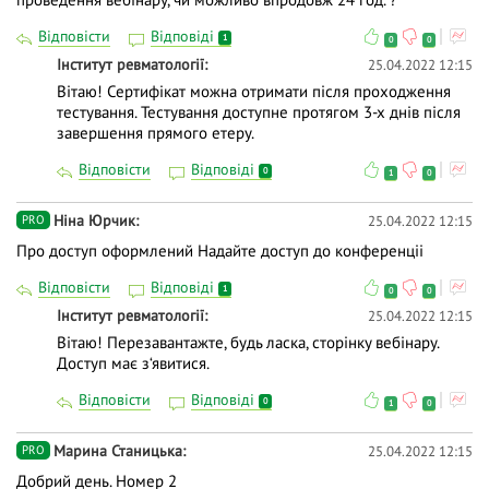
⚡️ Участь у вебінарі підтверджується електронним
Відповісти
Відповіді
сертифікатом на 10 балів, за умови вдалого
1
0
0
проходження тестування під час вебінару.
Інститут ревматології
25.04.2022 12:15
Вітаю! Сертифікат можна отримати після проходження
тестування. Тестування доступне протягом 3-х днів після
завершення прямого етеру.
Відповісти
Відповіді
0
1
0
Ніна Юрчик
25.04.2022 12:15
PRO
Про доступ оформлений Надайте доступ до конференціі
Відповісти
Відповіді
1
0
0
Інститут ревматології
25.04.2022 12:15
Вітаю! Перезавантажте, будь ласка, сторінку вебінару.
Доступ має з‘явитися.
Відповісти
Відповіді
0
1
0
Марина Станицька
25.04.2022 12:15
PRO
Добрий день. Номер 2