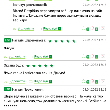
Інститут ревматології
25.04.2022 12:15
Вітаю! Потрібно переглядати вебінар виключно на сайті
Інституту. Також, не бажано перезавантажувати вкладку
вебінару.
Відповісти
Відповіді
0
0
0
25.04.2022 12:15
Наталія Шереметьєва
PRO
Дякую
Відповісти
Відповіді
0
0
0
25.04.2022 12:15
Оксана Будь
Дуже гарна і змістовна лекція. Дякую!
Відповісти
Відповіді
0
0
0
Наталя Прокопович
25.04.2022 12:15
PRO
Щиро вдячна за цікавий і змістовний вебінар! На жаль, світло
вимкнули невчасно, тож додивлюсь частину у записі. Вебінар на
+++++++