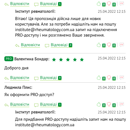
Відповісти
Відповіді
1
0
0
Інститут ревматології
25.04.2022 12:15
Вітаю! Ця пропозиція дійсна лише для нових
користувачів. Але за потреби надішліть нам на пошту
institute@rheumatology.com.ua запит на підключення
PRO-доступу і ми розглянемо Ваше звернення.
Відповісти
Відповіді
0
0
0
25.04.2022 12:15
Валентина Бондар
PRO
Доброго дня
Відповісти
Відповіді
0
0
0
Людмила Плис
25.04.2022 12:15
Як оформити PRO-доступ?
Відповісти
Відповіді
1
0
0
Інститут ревматології
25.04.2022 12:15
Для придбання PRO-доступу надішліть запит нам на пошту
institute@rheumatology.com.ua