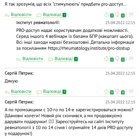
Я так зрозумів, що всіх "стимулюють" придбати pro-доступ...
Відповісти
Відповіді
1
2
1
Інститут ревматології
25.04.2022 12:15
PRO-доступ надає користувачам додаткові можливості.
Серед іншого 4 вебінари із балами БПР (накшталт цього).
Всі інші заходи наразі безкоштовні. Детальна інформація
за посиланням https://rheumatology.institute/pro-dostup
Відповісти
Відповіді
0
1
1
Сергій Петрик
25.04.2022 12:15
Дякую
Відповісти
Відповіді
0
0
0
Сергій Петрик
25.04.2022 12:15
А по промоакциии с 10-го по 14-е зарегистрироваться можно?
(Шановні колеги! Новий рік скінчився, а ми продовжуємо
дарувати подарунки! 👍🏻 Зареєструйтесь на сайті Інституту
ревматології з 10 по 14 січня і отримайте 14 днів PRO-доступу
у подарунок!)