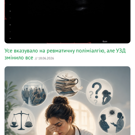
Усе вказувало на ревматичну поліміалгію, але УЗД
змінило все
// 18.06.2026