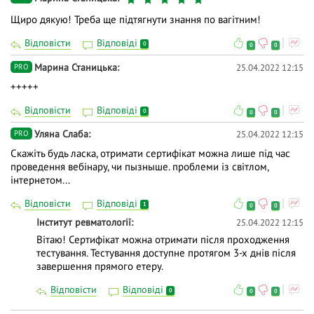
Щиро дякую! Треба ще підтягнути знання по вагітним!
Відповісти
Відповіді
0
0
0
Марина Станицька
25.04.2022 12:15
PRO
+++++
Відповісти
Відповіді
0
0
0
Уляна Слаба
25.04.2022 12:15
PRO
Скажіть будь ласка, отримати сертифікат можна лише під час
проведення вебінару, чи пызныше. проблеми із світлом,
інтернетом...
Відповісти
Відповіді
1
0
0
Інститут ревматології
25.04.2022 12:15
Вітаю! Сертифікат можна отримати після проходження
тестування. Тестування доступне протягом 3-х днів після
завершення прямого етеру.
Відповісти
Відповіді
0
0
0