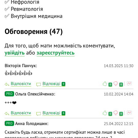
✅ Нефрологія
🟢 підходи до лікування захворювання з та без
✅ Ревматологія
ураження нирок (відповідно до рекомендацій
✅ Внутрішня медицина
ACR/EULAR, KDIGO, EULAR/ERA-EDTA);
Обговорення (47)
🟢 ризики у період вагітності та лактації у пацієнтів
із цим діагнозом.
Для того, щоб мати можливість коментувати,
👉 Інститут ревматології — офіційний провайдер
увійдіть
або
зареєструйтесь
БПР №1200. Семінар зареєстровано в офіційному
переліку заходів БПР під номером 5500261.
Вікторія Панчук
14.03.2025 11:30
👍👍👍👍👍👍
❓ Поставте питання на тему вебінару лекторам у
коментарях і ми відповімо на них у ході трансляції.
Відповісти
Відповіді
0
0
0
Питанням учасників із PRO-доступом отримають
Ольга Олексійченко
10.02.2024 14:04
PRO
відповідь гарантовано.
+++❤️
👍 Долучайтеся до діалогу, задавайте питання та
Відповісти
Відповіді
0
0
0
висловлюйте власну думку - зробіть навчання
дієвішим. Ми намагаємось відповідати і після
Анна Голодишин
25.04.2022 12:15
PRO
вебінарів.
Скажіть будь ласка, отримати сертифікат можна лише в часі
проведення вебінару, чи можливо впродовж 24 год. ?