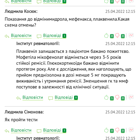
Відповісти
Відповіді
0
0
0
Людмила Косюк
25.04.2022 12:15
Показання до вiдмiнимидрола, мефенакса, плаквенила.Какая
схема отмены?
Відповісти
Відповіді
1
0
0
Інститут ревматології
25.04.2022 12:15
Плаквеніл залишається з пацієнтом бажано пожиттєво.
Мофетіла мікофенолат відмінється через 3-5 років
стійкої ремісії. Глюкокортикоїди бажано відмінити
протягом року. Але є дослідження, яки наголошують, що
прийом преднізолона в дозі менше 5 мг покращують
виживаність і утримання ремісії. Зменшення гк та ммф
поступове в залежності від клінічної ситуації.
Відповісти
Відповіді
0
1
0
Людмила Сімонова
25.04.2022 12:15
Як пройти тести
Відповісти
Відповіді
1
0
0
Інститут ревматології
25.04.2022 12:15