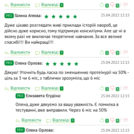
Відповісти
Відповіді
0
0
0
25.04.2022 12:15
Галина Агеєва
PRO
Дуже цікаво розглядати живі приклади історій хвороб, це
дійсно дуже корисно, тому підтримую консиліуми. Але це ні в
якому разі не виключає теоретичне навчання. За все велике
спасибі!!! Ви найкращі!!!
Відповісти
Відповіді
0
1
0
25.04.2022 12:15
Олена Орлова
PRO
Дякую! Уточніть будь ласка по зменшенню протеїнурії на 50% -
ціль за 3 чи 6 міс, з таблички зрозуміла, що 6 міс
Відповісти
Відповіді
2
2
0
Єлизавета Єгудіна
25.04.2022 12:15
PRO
Олена, дуже дякуємо за вашу уважність. Є помилка в
тестуванні, вже виправили. Через 6 міс на 50%
Відповісти
Відповіді
0
2
0
Олена Орлова
25.04.2022 12:15
PRO