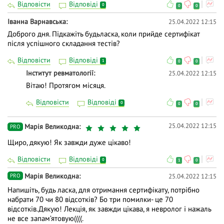
Відповісти
Відповіді
0
0
0
Іванна Варнавська
25.04.2022 12:15
Доброго дня. Підкажіть будьласка, коли прийде сертифікат
після успішного складання тестів?
Відповісти
Відповіді
1
0
0
Інститут ревматології
25.04.2022 12:15
Вітаю! Протягом місяця.
Відповісти
Відповіді
0
0
0
25.04.2022 12:15
Марія Великодна
PRO
Щиро, дякую! Як завжди дуже цікаво!
Відповісти
Відповіді
0
1
0
Марія Великодна
25.04.2022 12:15
PRO
Напишіть, будь ласка, для отримання сертифікату, потрібно
набрати 70 чи 80 відсотків? Бо три помилки- це 70
відсотків.Дякую! Лекція, як завжди цікава, я невролог і нажаль
не все запам’ятовую((((.