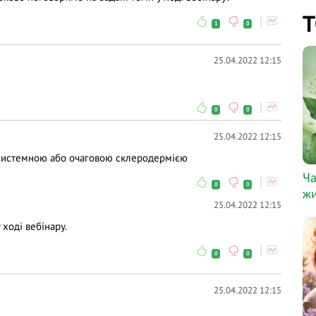
Т
1
0
25.04.2022 12:15
0
0
25.04.2022 12:15
з системною або очаговою склеродермією
Ча
0
0
жи
25.04.2022 12:15
 ході вебінару.
0
0
25.04.2022 12:15