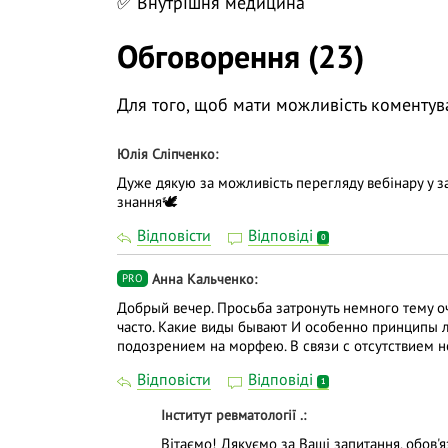
✅ Внутрішня медицина
❓ Поставте питання на тему вебінару лек
Обговорення (23)
трансляції.
👍 Долучайтеся до діалогу, задавайте пит
Для того, щоб мати можливість коментув
навчання дієвішим. Ми намагаємось відпо
Юлія Сліпченко
Дуже дякую за можливість перегляду вебінару у 
знання🕊️
Відповісти
Відповіді
0
Анна Кальченко
PRO
Добрый вечер. Просьба затронуть немного тему о
часто. Какие виды бывают И особенно принципы л
подозрением на морфею. В связи с отсутствием 
Відповісти
Відповіді
1
Інститут ревматології .
Вітаємо! Дякуємо за Ваші запитання, обов'я