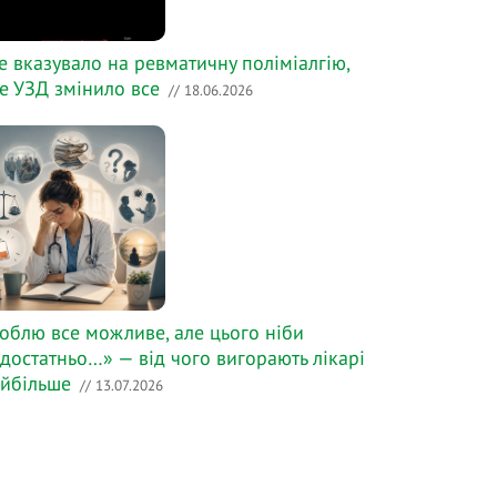
е вказувало на ревматичну поліміалгію,
е УЗД змінило все
// 18.06.2026
облю все можливе, але цього ніби
достатньо…» — від чого вигорають лікарі
йбільше
// 13.07.2026