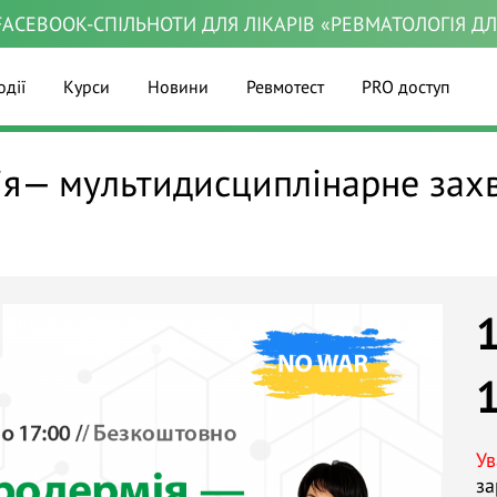
ACEBOOK-СПІЛЬНОТИ ДЛЯ ЛІКАРІВ «РЕВМАТОЛОГІЯ Д
одії
Курси
Новини
Ревмотест
PRO доступ
я— мультидисциплінарне захв
Ув
за