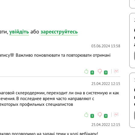
торам у коментарях і ми відповімо на них у ході
ання та висловлюйте власну думку - зробіть
ати,
увійдіть
або
зареєструйтесь
відати і після вебінарів.
03.06.2024 13:58
запису🌸 Важливо поновлювати та повторювати отримані
0
0
25.04.2022 12:15
чаговой склеродермии, переходит ли она в системную и как
ечения. В последнее время часто направляют с
некоторых профильных специалистов
5
0
25.04.2022 12:15
зково поговоримо на задані теми у ході вебінару!