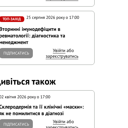
25 серпня 2026 року o 17:00
ТОП-ЗАХІД
Вторинні імунодефіцити в
ревматології: діагностика та
менеджмент
Увійти
або
ПІДПИСАТИСЬ
зареєструватись
ивіться також
02 квітня 2026 року o 17:00
Склеродермія та її клінічні «маски»:
як не помилитися в діагнозі
Увійти
або
ПІДПИСАТИСЬ
зареєструватись