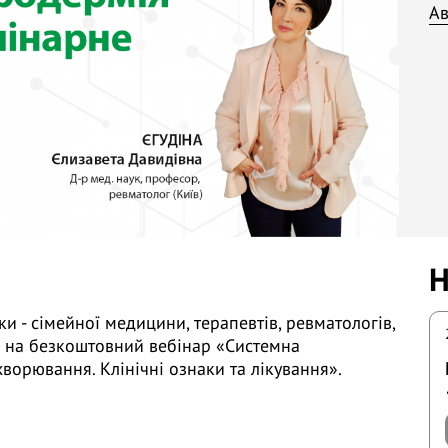
Ав
Н
и - сімейної медицини, терапевтів, ревматологів,
в на безкоштовний вебінар «Системна
орювання. Клінічні ознаки та лікування».