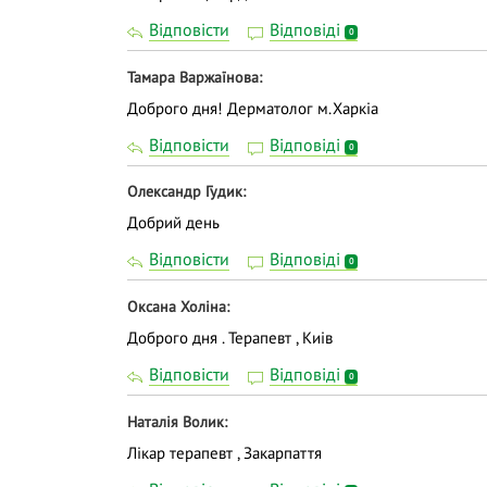
Відповісти
Відповіді
0
Тамара Варжаїнова
Доброго дня! Дерматолог м.Харкіа
Відповісти
Відповіді
0
Олександр Гудик
Добрий день
Відповісти
Відповіді
0
Оксана Холiна
Доброго дня . Терапевт , Киів
Відповісти
Відповіді
0
Наталія Волик
Лікар терапевт , Закарпаття