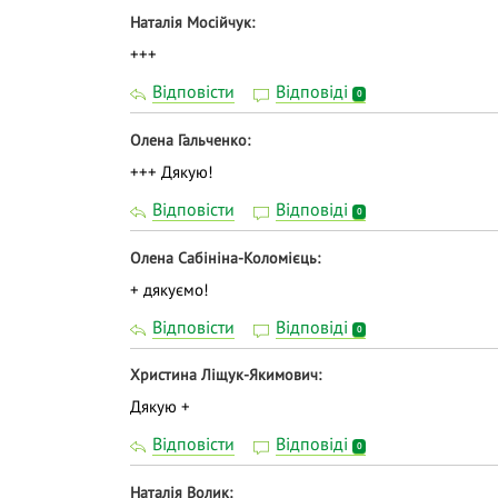
Наталія Мосійчук
+++
Відповісти
Відповіді
0
Олена Гальченко
+++ Дякую!
Відповісти
Відповіді
0
Олена Сабініна-Коломієць
+ дякуємо!
Відповісти
Відповіді
0
Христина Ліщук-Якимович
Дякую +
Відповісти
Відповіді
0
Наталія Волик