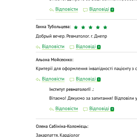
Відповісти
Відповіді
0
Ганна Тубольцева
Добрый вечер. Ревматолог. г. Днепр
Відповісти
Відповіді
0
Альона Мойсеєнко
Критерії для оформлення інвалідності пацієнту 
Відповісти
Відповіді
1
Інститут ревматології .
Вітаємо! Дякуємо за запитання! Відповіли у
Відповісти
Відповіді
0
Олена Сабініна-Коломієць
Закарпаття, Кардіолог