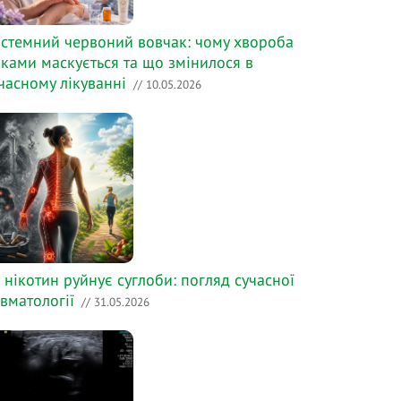
стемний червоний вовчак: чому хвороба
ками маскується та що змінилося в
часному лікуванні
// 10.05.2026
 нікотин руйнує суглоби: погляд сучасної
вматології
// 31.05.2026