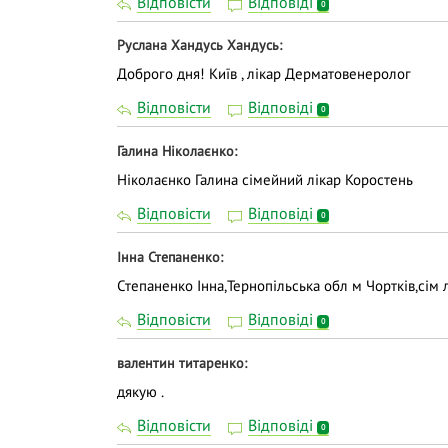
Відповісти
Відповіді
0
Руслана Хандусь Хандусь
Доброго дня! Київ , лікар Дерматовенеролог
Відповісти
Відповіді
0
Галина Ніколаєнко
Ніколаєнко Галина сімейний лікар Коростень
Відповісти
Відповіді
0
Інна Степаненко
Степаненко Інна,Тернопільська обл м Чортків,сім 
Відповісти
Відповіді
0
валентин титаренко
дякую .
Відповісти
Відповіді
0