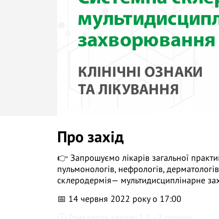
Про захід
👉 Запрошуємо лікарів загальної практик
пульмонологів, нефрологів, дерматологі
склеродермія— мультидисциплінарне захв
📅 14 червня 2022 року о 17:00
🕐 Тривалість заходу 1,5 - 2 години