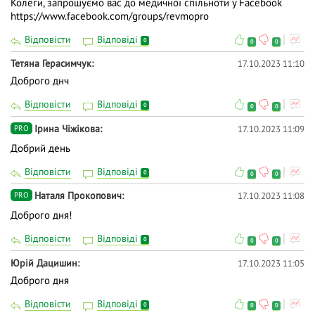
Колеги, запрошуємо вас до медичної спільноти у Facebook
https://www.facebook.com/groups/revmopro
Відповісти
Відповіді
0
0
0
Тетяна Герасимчук
17.10.2023 11:10
Доброго днч
Відповісти
Відповіді
0
0
0
Ірина Чіжікова
17.10.2023 11:09
PRO
Добрий день
Відповісти
Відповіді
0
0
0
Наталя Прокопович
17.10.2023 11:08
PRO
Доброго дня!
Відповісти
Відповіді
0
0
0
Юрій Дацишин
17.10.2023 11:05
Доброго дня
Відповісти
Відповіді
0
0
0