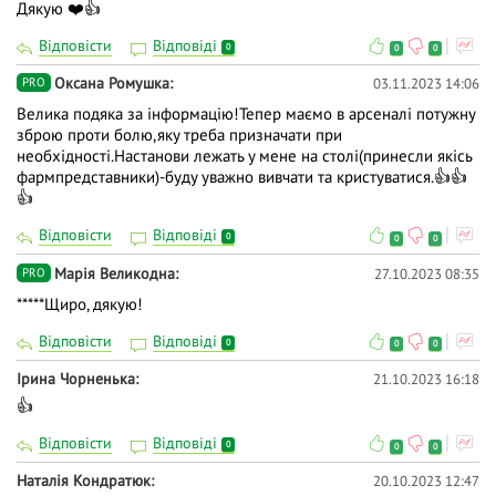
Дякую ❤️👍
Відповісти
Відповіді
0
0
0
Оксана Ромушка
03.11.2023 14:06
PRO
Велика подяка за інформацію!Тепер маємо в арсеналі потужну
зброю проти болю,яку треба призначати при
необхідності.Настанови лежать у мене на столі(принесли якісь
фармпредставники)-буду уважно вивчати та кристуватися.👍👍
👍
Відповісти
Відповіді
0
0
0
Марія Великодна
27.10.2023 08:35
PRO
*****Щиро, дякую!
Відповісти
Відповіді
0
0
0
Ірина Чорненька
21.10.2023 16:18
👍
Відповісти
Відповіді
0
0
0
Наталія Кондратюк
20.10.2023 12:47