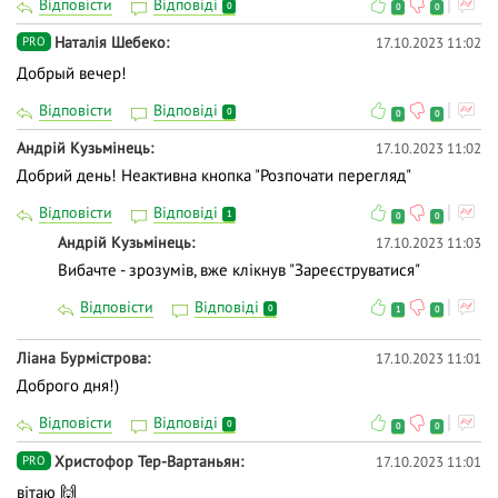
Відповісти
Відповіді
0
0
0
Наталія Шебеко
17.10.2023 11:02
PRO
Добрый вечер!
Відповісти
Відповіді
0
0
0
Андрій Кузьмінець
17.10.2023 11:02
Добрий день! Неактивна кнопка "Розпочати перегляд"
Відповісти
Відповіді
1
0
0
Андрій Кузьмінець
17.10.2023 11:03
Вибачте - зрозумів, вже клікнув "Зареєструватися"
Відповісти
Відповіді
0
1
0
Ліана Бурмістрова
17.10.2023 11:01
Доброго дня!)
Відповісти
Відповіді
0
0
0
Христофор Тер-Вартаньян
17.10.2023 11:01
PRO
вітаю 🙌