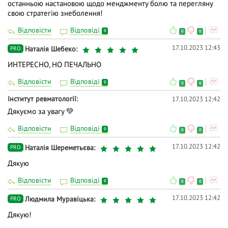
останньою настановою щодо менджменту болю та перегляну
свою стратегію знеболення!
Відповісти
Відповіді
0
0
0
17.10.2023 12:43
Наталія Шебеко
PRO
ИНТЕРЕСНО, НО ПЕЧАЛЬНО
Відповісти
Відповіді
0
0
0
Інститут ревматології
17.10.2023 12:42
Дякуємо за увагу 💚
Відповісти
Відповіді
0
0
0
17.10.2023 12:42
Наталія Шереметьєва
PRO
Дякую
Відповісти
Відповіді
0
0
0
17.10.2023 12:42
Людмила Муравіцька
PRO
Дякую!