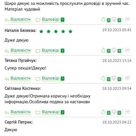
Щиро дякую за можливість прослухати доповіді в зручний час.
Матеріал чудовий
Відповісти
Відповіді
0
0
0
19.10.2023 05:45
Наталія Беляєва
Дуже дякую
Відповісти
Відповіді
0
0
0
Тетяна Пугайчук
18.10.2023 13:14
Супер лекція!Дякую!
Відповісти
Відповіді
0
0
0
Світлана Костенко
18.10.2023 09:54
Дуже дякую!Отримала корисну і необхідну
інформацію.Особлива подяка за настанови
Відповісти
Відповіді
0
0
0
Сергій Петрик
18.10.2023 04:22
Дякую