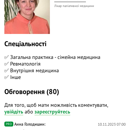
🟢 менеджмент ревматологічних та паліативних
Лікар паліативної медицини
пацієнтів з хронічним болем в залежності від
основного захворювання;
🟢 лікування, залежно від коморбідного стану;
🟢 можливі фактори ризику.
Спеціальності
❓ Поставте питання на тему вебінару лекторам у
✅ Загальна практика - сімейна медицина
коментарях і ми відповімо на них у ході трансляції.
✅ Ревматологія
👍 Долучайтеся до діалогу, задавайте питання та
✅ Внутрішня медицина
висловлюйте власну думку - зробіть навчання
✅ Інше
дієвішим. Ми намагаємось відповідати і після
вебінарів.
Обговорення (80)
Для того, щоб мати можливість коментувати,
увійдіть
або
зареєструйтесь
Анна Голодишин
10.11.2023 07:00
PRO