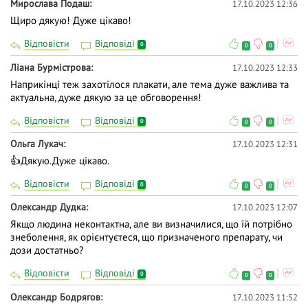
Мирослава Подаш
17.10.2023 12:36
Щиро дякую! Дуже цікаво!
Відповісти
Відповіді
0
0
0
Ліана Бурмістрова
17.10.2023 12:33
Наприкінці теж захотілося плакати, але тема дуже важлива та
актуальна, дуже дякую за це обговорення!
Відповісти
Відповіді
0
0
0
Ольга Лукач
17.10.2023 12:31
👍Дякую.Дуже цікаво.
Відповісти
Відповіді
0
0
0
Олександр Дудка
17.10.2023 12:07
Якщо людина неконтактна, але ви визначилися, що їй потрібно
знеболення, як орієнтуєтеся, що призначеного препарату, чи
дози достатньо?
Відповісти
Відповіді
0
0
0
Олександр Бодрягов
17.10.2023 11:52