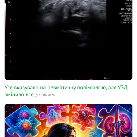
Усе вказувало на ревматичну поліміалгію, але УЗД
змінило все
// 18.06.2026