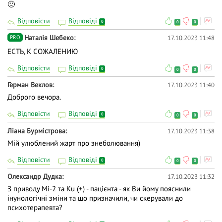
🙂
Відповісти
Відповіді
0
0
0
Наталія Шебеко
17.10.2023 11:48
PRO
ЕСТЬ, К СОЖАЛЕНИЮ
Відповісти
Відповіді
0
0
0
Герман Веклов
17.10.2023 11:40
Доброго вечора.
Відповісти
Відповіді
0
0
0
Ліана Бурмістрова
17.10.2023 11:38
Мій улюблений жарт про знеболювання)
Відповісти
Відповіді
0
0
0
Олександр Дудка
17.10.2023 11:32
З приводу Mi-2 та Ku (+) - пацієнта - як Ви йому пояснили
інунологічні зміни та що призначили, чи скерували до
психотерапевта?