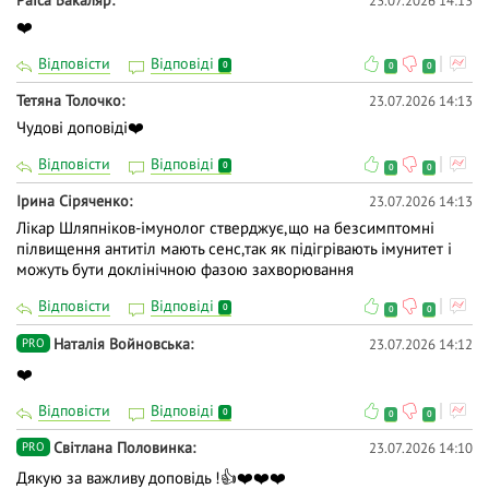
23.07.2026 14:13
❤️
Відповісти
Відповіді
0
0
0
Тетяна Толочко
23.07.2026 14:13
Чудові доповіді❤️
Відповісти
Відповіді
0
0
0
Ірина Сіряченко
23.07.2026 14:13
Лікар Шляпніков-імунолог стверджує,що на безсимптомні
пілвищення антитіл мають сенс,так як підігрівають імунитет і
можуть бути доклінічною фазою захворювання
Відповісти
Відповіді
0
0
0
Наталія Войновська
23.07.2026 14:12
PRO
❤️
Відповісти
Відповіді
0
0
0
Світлана Половинка
23.07.2026 14:10
PRO
Дякую за важливу доповідь !👍❤️❤️❤️