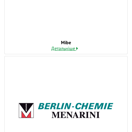
практичні інструменти для щоденної роботи та
поглянути на ревматологію через призму сучасної
міждисциплінарної взаємодії.
🔥 Увага! Розіграш подарунків серед учасників
школи!
Mibe
Поставте мінімум 2 питання у коментарях до події
Детальніше
та долучайтеся до нас у прямому ефірі. Визначення
переможців буде проведено наживо шляхом
жеребкування.