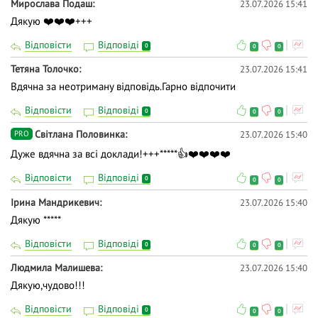
Мирослава Подаш
23.07.2026 15:41
Дякую ❤️❤️❤️+++
Відповісти
Відповіді
0
0
0
Тетяна Толочко
23.07.2026 15:41
Вдячна за неотриману відповідь.Гарно відпочити
Відповісти
Відповіді
0
0
0
Світлана Половинка
23.07.2026 15:40
PRO
Дуже вдячна за всі доклади!+++*****👍❤️❤️❤️❤️
Відповісти
Відповіді
0
0
0
Ірина Мандрикевич
23.07.2026 15:40
Дякую *****
Відповісти
Відповіді
0
0
0
Людмила Малишева
23.07.2026 15:40
Дякую,чудово!!!
Відповісти
Відповіді
0
0
0