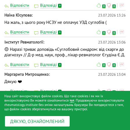
Відповісти
Відповіді
0
0
0
Наїна Юсупова
23.07.2026 13:26
На жаль, з цього року НСЗУ не оплачує УЗД суглобів (
Відповісти
Відповіді
0
0
0
Iнститут Ревматології
23.07.2026 13:06
🟡 Наразі триває доповідь «Суглобовий синдром: від скарги до
діагнозу» // Д-р мед. наук, проф., лікар-ревматолог Єгудіна Є.Д.
Відповісти
Відповіді
0
0
0
Маргарита Митрощенко
23.07.2026 13:04
Дякую ❤️
Відповісти
Відповіді
0
0
0
Наш сайт використовує файли cookies. Що таке cookies і як ми їх
використовуємо Ви можете ознайомитися
тут
. Продовжуючи використовувати
Людмила Плис
23.07.2026 13:04
rheumatology.institute без зміни налаштувань браузера Ви погоджуєтеся з тим,
👍
що файли cookies зберігатимуться на вашому пристрої.
Відповісти
Відповіді
0
0
0
ДЯКУЮ, ОЗНАЙОМЛЕНИЙ
Ірина Гурбич
23.07.2026 13:03