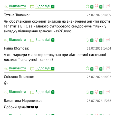
Відповісти
Відповіді
0
0
0
Тетяна Толочко
23.07.2026 14:09
Чи обов'язковий скринінг аналізів на визначення антитіл проти
гепатитів В і С за наявного суглобового синдрому,чи тільки у
випадку підвищення трансаміназ?Дякую
Відповісти
Відповіді
0
0
0
Наїна Юсупова
23.07.2026 14:04
А які маркери ми використовуємо при діагностиці системної
дисплазії сполучної тканини?
Відповісти
Відповіді
0
0
0
Світлана Ганченко
23.07.2026 14:02
👍
Відповісти
Відповіді
0
0
0
Валентина Мироненко
23.07.2026 13:58
Добрий день!❤️❤️❤️