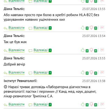
Відповісти
Відповіді
0
0
0
Діана Тельпіс
23.07.2026 13:55
Або навпаки просто при болю в хребті робили HLA-B27, без
урахуванням наявних ущімленних кил
Відповісти
Відповіді
0
0
0
Діана Тельпіс
23.07.2026 13:54
Так це був жах
Відповісти
Відповіді
0
0
0
Діана Тельпіс
23.07.2026 13:53
Добрий вечір
Відповісти
Відповіді
0
0
0
Iнститут Ревматології
23.07.2026 13:38
🟡 Наразі триває доповідь «Лабораторна діагностика в
ревматології: пастки і перлини» // Канд. мед. наук, доцент,
лікар-ревматолог Трипілка С.А.
Відповісти
Відповіді
0
0
0