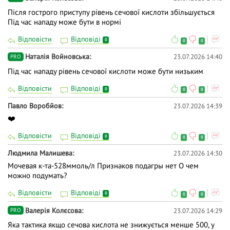
Після гострого приступу рівень сечової кислоти збільшується
Під час нападу може бути в нормі
Відповісти
Відповіді
0
0
0
Наталія Войновська
23.07.2026 14:40
PRO
Під час нападу рівень сечової кислоти може бути низьким
Відповісти
Відповіді
0
0
0
Павло Воробйов
23.07.2026 14:39
❤️
Відповісти
Відповіді
0
0
0
Людмила Малишева
23.07.2026 14:30
Мочевая к-та-528ммоль/л Признаков подагры нет О чем
можно подумать?
Відповісти
Відповіді
0
0
0
Валерія Колєсова
23.07.2026 14:29
PRO
Яка тактика якщо сечова кислота не знижується менше 500, у