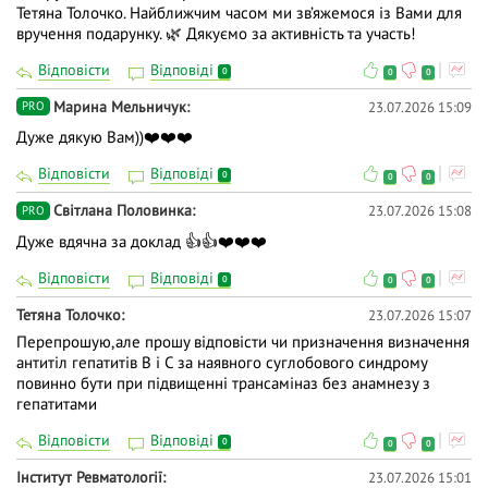
Тетяна Толочко. Найближчим часом ми зв’яжемося із Вами для
вручення подарунку. 🌿 Дякуємо за активність та участь!
Відповісти
Відповіді
0
0
0
Марина Мельничук
23.07.2026 15:09
PRO
Дуже дякую Вам))❤️❤️❤️
Відповісти
Відповіді
0
0
0
Світлана Половинка
23.07.2026 15:08
PRO
Дуже вдячна за доклад 👍👍❤️❤️❤️
Відповісти
Відповіді
0
0
0
Тетяна Толочко
23.07.2026 15:07
Перепрошую,але прошу відповісти чи призначення визначення
антитіл гепатитів В і С за наявного суглобового синдрому
повинно бути при підвищенні трансаміназ без анамнезу з
гепатитами
Відповісти
Відповіді
0
0
0
Iнститут Ревматології
23.07.2026 15:01