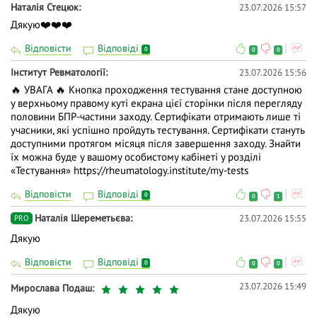
Наталія Стецюк
23.07.2026 15:57
Дякую❤️❤️❤️
Відповісти
Відповіді
0
0
0
Iнститут Ревматології
23.07.2026 15:56
🔥 УВАГА 🔥 Кнопка проходження тестування стане доступною
у верхньому правому куті екрана цієї сторінки після перегляду
половини БПР-частини заходу. Сертифікати отримають лише ті
учасники, які успішно пройдуть тестування. Сертифікати стануть
доступними протягом місяця після завершення заходу. Знайти
їх можна буде у вашому особистому кабінеті у розділі
«Тестування»
https://rheumatology.institute/my-tests
Відповісти
Відповіді
0
0
1
Наталія Шереметьєва
23.07.2026 15:55
PRO
Дякую
Відповісти
Відповіді
0
0
0
23.07.2026 15:49
Мирослава Подаш
Дякую