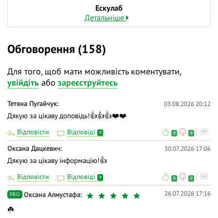
Ескулаб
Детальніше
Обговорення (158)
Для того, щоб мати можливість коментувати,
увійдіть
або
зареєструйтесь
Тетяна Пугайчук
03.08.2026 20:12
Дякую за цікаву доповідь!👍👍👍❤️❤️
Відповісти
Відповіді
0
0
0
Оксана Дацкевич
30.07.2026 17:06
Дякую за цікаву інформацію!👍
Відповісти
Відповіді
0
0
0
26.07.2026 17:16
Оксана Алмустафа
PRO
☘️