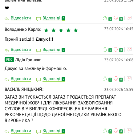
Валентина Талаєва
23.07.2026 17:14
❤️
Відповісти
Відповіді
0
0
0
23.07.2026 16:45
Володимир Карло
Гарний захід!!! Дякую!!!
Відповісти
Відповіді
0
0
0
Лідія Гринюк
23.07.2026 16:08
PRO
Дякую за важливу інформацію.
Відповісти
Відповіді
0
0
0
ВАСИЛЬ ЯНІЦЬКИЙ
23.07.2026 15:59
ЗАРАЗ ВИПУСКАЄТЬСЯ ЗАРАЗ ПРОДАЄТЬСЯ ПРЕПАРАТ
МЕДИЧНОЇ ЖОВЧІ ДЛЯ ЛІКУВАННЯ ЗАХВОРЮВАННЯ
СУГЛОБІВ У ВИГЛЯДІ КОМПРЕСІВ .ВАШЕ БАЧЕННЯ
РЕКОМЕНДАЦІЇ ЩОДО ДАНОЇ МЕТОДИКИ УКРАЇНСЬКОГО
ВИРОБНИКА ?
Відповісти
Відповіді
0
0
0