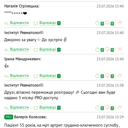
Наталія Стрілецька
23.07.2026 15:40
*****+++++❤️
Відповісти
Відповіді
0
0
0
Iнститут Ревматології
23.07.2026 15:40
Дякуємо за увагу ✨ До зустрічі ✌️
Відповісти
Відповіді
0
0
0
Ірина Мандрикевич
23.07.2026 15:40
👍
Відповісти
Відповіді
0
0
0
Iнститут Ревматології
23.07.2026 15:38
Друзі, вітаємо переможця розіграшу! 🎉 Сьогодні вам буде
надано 3 місяці PRO-доступу.
Відповісти
Відповіді
0
0
0
Валерія Колєсова
23.07.2026 15:29
PRO
Пацієнт 55 років, на мрт артрит грудино-ключичного суглобу ,