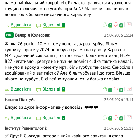
на мрт мінімальний сакроілеіт. Як часто трапляється ураження
грудино-ключичного суглоба при АсА? Маркери запалення в
нормі , біль більше механічного характеру
Відповісти
Відповіді
0
0
0
Валерія Колєсова
23.07.2026 15:24
PRO
Жінка 26 років , 10 міс тому пологи , зараз турбує біль у
куприку , проте у 2024 році була травма на ту зону. Зараз на
МРТ двобічний сакроілііт , гострофазові білки негативні , HLA-
B27 негативно , реагує на нпзз не повністю. Яка тактика надалі ,
минуло півроку з моменту мрт , біль турбує так само. Сакроілеіт
асоційований з вагітністю? Але біль турбував і до того. Більше
нічого не турбує . В сімейному анамнезі у батька псоріаз
Відповісти
Відповіді
0
0
0
Наталя Пільгуй
23.07.2026 15:14
Дякую за дуже інформативну доповідь. ❤️❤️❤️
Відповісти
Відповіді
0
0
0
Iнститут Ревматології
23.07.2026 15:11
✅ Друзі! Сьогодні автором найцікавішого запитання стала