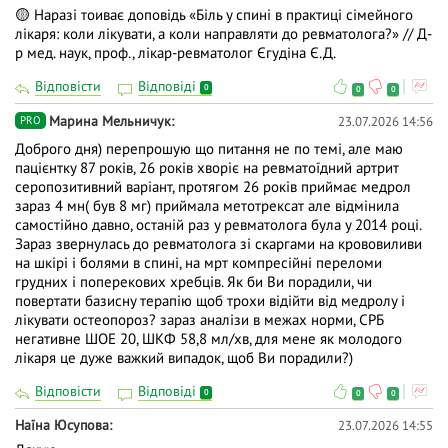
🟡 Наразі тоиває доповідь «Біль у спині в практиці сімейного
лікаря: коли лікувати, а коли направляти до ревматолога?» // Д-
р мед. наук, проф., лікар-ревматолог Єгудіна Є.Д.
Відповісти
Відповіді
0
0
0
Марина Мельничук
23.07.2026 14:56
PRO
Доброго дня) перепрошую що питання не по темі, але маю
пацієнтку 87 років, 26 років хворіє на ревматоїдний артрит
серопозитивний варіант, протягом 26 років приймає медрол
зараз 4 мн( був 8 мг) приймала метотрексат але відмінила
самостійно давно, останій раз у ревматолога була у 2014 році.
Зараз звернулась до ревматолога зі скаргами на крововиливи
на шкірі і болями в спині, на мрт компресійні переломи
грудних і поперекових хребців. Як би Ви порадили, чи
повертати базисну терапію щоб трохи відійти від медролу і
лікувати остеопороз? зараз аналізи в межах норми, СРБ
негативне ШОЕ 20, ШКФ 58,8 мл/хв, для мене як молодого
лікаря це дуже важкий випадок, щоб Ви порадили?)
Відповісти
Відповіді
0
0
0
Наїна Юсупова
23.07.2026 14:55