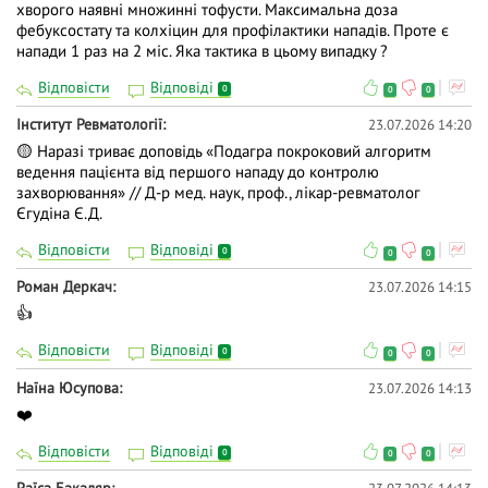
хворого наявні множинні тофусти. Максимальна доза
фебуксостату та колхіцин для профілактики нападів. Проте є
напади 1 раз на 2 міс. Яка тактика в цьому випадку ?
Відповісти
Відповіді
0
0
0
Iнститут Ревматології
23.07.2026 14:20
🟡 Наразі триває доповідь «Подагра покроковий алгоритм
ведення пацієнта від першого нападу до контролю
захворювання» // Д-р мед. наук, проф., лікар-ревматолог
Єгудіна Є.Д.
Відповісти
Відповіді
0
0
0
Роман Деркач
23.07.2026 14:15
👍
Відповісти
Відповіді
0
0
0
Наїна Юсупова
23.07.2026 14:13
❤️
Відповісти
Відповіді
0
0
0
Раїса Бакаляр