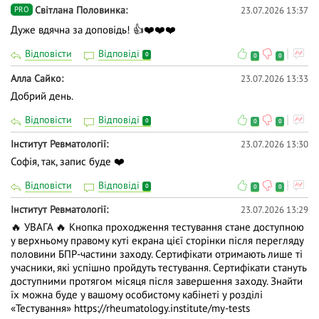
Світлана Половинка
23.07.2026 13:37
PRO
Дуже вдячна за доповідь! 👍❤️❤️❤️
Відповісти
Відповіді
0
0
0
Алла Сайко
23.07.2026 13:33
Добрий день.
Відповісти
Відповіді
0
0
0
Iнститут Ревматології
23.07.2026 13:30
Софія, так, запис буде ❤️
Відповісти
Відповіді
0
0
0
Iнститут Ревматології
23.07.2026 13:29
🔥 УВАГА 🔥 Кнопка проходження тестування стане доступною
у верхньому правому куті екрана цієї сторінки після перегляду
половини БПР-частини заходу. Сертифікати отримають лише ті
учасники, які успішно пройдуть тестування. Сертифікати стануть
доступними протягом місяця після завершення заходу. Знайти
їх можна буде у вашому особистому кабінеті у розділі
«Тестування»
https://rheumatology.institute/my-tests