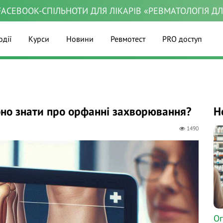
ACEBOOK-СПІЛЬНОТИ ДЛЯ ЛІКАРІВ «РЕВМАТОЛОГІЯ Д
одії
Курси
Новини
Ревмотест
PRO доступ
рібно знати про орфанні захворювання?
Н
1490
Ог