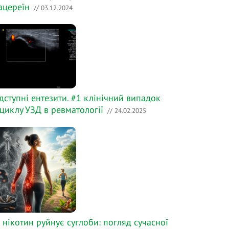
ацереїн
// 03.12.2024
дступні ентезити. #1 клінічний випадок
 циклу УЗД в ревматології
// 24.02.2025
 нікотин руйнує суглоби: погляд сучасної