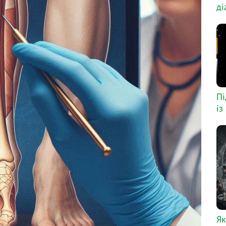
ді
Пі
із
Як