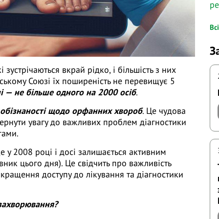
ре
Вс
З
і зустрічаються вкрай рідко, і більшість з них
ському Союзі їх поширеність не перевищує 5
і — не більше одного на 2000 осіб
.
ь обізнаності щодо орфанних хвороб
. Це чудова
ернути увагу до важливих проблем діагностики
гами.
ще у 2008 році і досі залишається активним
ник цього дня). Це свідчить про важливість
кращення доступу до лікування та діагностики
 захворювання?