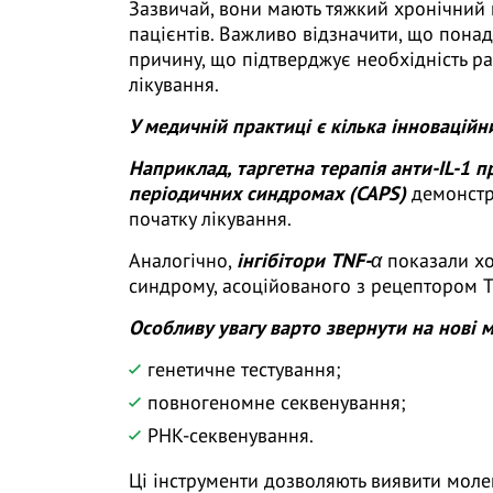
Зазвичай, вони мають тяжкий хронічний п
пацієнтів. Важливо відзначити, що пон
причину, що підтверджує необхідність ра
лікування.
У медичній практиці є кілька інноваційни
Наприклад, таргетна терапія анти-IL-1 
періодичних синдромах (CAPS)
демонстр
початку лікування.
Аналогічно,
інгібітори TNF-α
показали хо
синдрому, асоційованого з рецептором T
Особливу увагу варто звернути на нові 
генетичне тестування;
повногеномне секвенування;
РНК-секвенування.
Ці інструменти дозволяють виявити мол