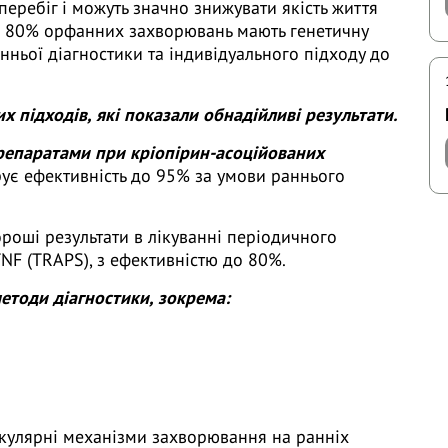
еребіг і можуть значно знижувати якість життя
ад 80% орфанних захворювань мають генетичну
нньої діагностики та індивідуального підходу до
х підходів, які показали обнадійливі результати.
препаратами при кріопірин-асоційованих
ує ефективність до 95% за умови раннього
роші результати в лікуванні періодичного
NF (TRAPS), з ефективністю до 80%.
методи діагностики, зокрема:
екулярні механізми захворювання на ранніх