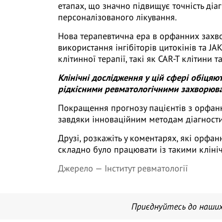
етапах, що значно підвищує точність діа
персоналізованого лікування.
Нова терапевтична ера в орфанних захво
використання інгібіторів цитокінів та JAK
клітинної терапії, такі як CAR-T клітини 
Клінічні дослідження у цій сфері обіцяют
рідкісними ревматологічними захворюв
Покращення прогнозу пацієнтів з орфан
завдяки інноваційним методам діагности
Друзі, розкажіть у коментарях, які орфан
складно було працювати із такими клін
Джерело —
Інститут ревматології
Приєднуйтесь до наших