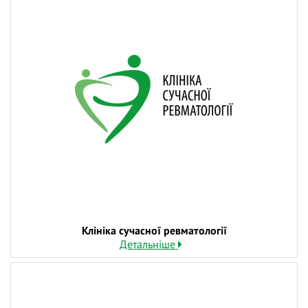
Також, ми розглянемо кілька складних та цікавих
клінічних випадків, де нас спіткатиме дилема щодо
лікування.
❓ Поставте питання на тему вебінару лекторам у
коментарях і ми відповімо на них у ході трансляції.
👍 Долучайтеся до діалогу, задавайте питання та
висловлюйте власну думку - зробіть навчання
дієвішим. Ми намагаємось відповідати і після
вебінарів.
Клініка сучасної ревматології
Детальніше