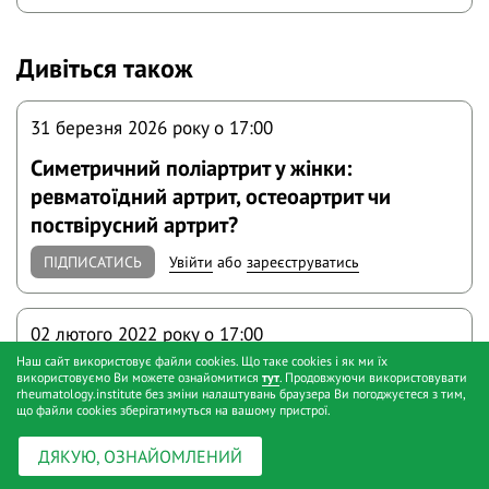
Дивіться також
31 березня 2026 року o 17:00
Симетричний поліартрит у жінки:
ревматоїдний артрит, остеоартрит чи
поствірусний артрит?
ПІДПИСАТИСЬ
Увійти
або
зареєструватись
02 лютого 2022 року o 17:00
Наш сайт використовує файли cookies. Що таке cookies і як ми їх
Ревматоїдний артрит — підходи до
використовуємо Ви можете ознайомитися
тут
. Продовжуючи використовувати
rheumatology.institute без зміни налаштувань браузера Ви погоджуєтеся з тим,
діагностики та лікування
що файли cookies зберігатимуться на вашому пристрої.
ПІДПИСАТИСЬ
Увійти
або
зареєструватись
ДЯКУЮ, ОЗНАЙОМЛЕНИЙ