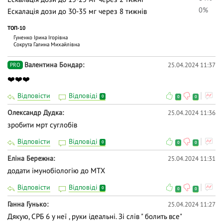
0%
Ескалація дози до 30-35 мг через 8 тижнів
ТОП-10
Гуненко Ірина Ігорівна
Сокрута Галина Михайлівна
Валентина Бондар
25.04.2024 11:37
PRO
❤️❤️❤️
Відповісти
Відповіді
0
0
0
Олександр Дудка
25.04.2024 11:36
зробити мрт суглобів
Відповісти
Відповіді
0
0
0
Еліна Бережна
25.04.2024 11:31
додати імунобіологію до МТХ
Відповісти
Відповіді
0
0
0
Ганна Гунько
25.04.2024 11:27
Дякую, СРБ 6 у неї , руки ідеальні. Зі слів " болить все"