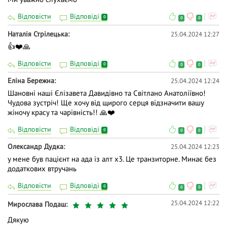
Відповісти
Відповіді
0
0
0
Наталія Стрілецька
25.04.2024 12:27
👍❤️🙏
Відповісти
Відповіді
0
0
0
Еліна Бережна
25.04.2024 12:24
Шановні наші Єлізавета Давидівно та Світлано Анатоліївно!
Чудова зустріч! Ще хочу від щирого серця відзначити вашу
жіночу красу та чарівність!! 🙏❤️
Відповісти
Відповіді
0
0
0
Олександр Дудка
25.04.2024 12:23
у мене був пацієнт на ада із алт х3. Це транзиторне. Минає без
додаткових втручань
Відповісти
Відповіді
0
0
0
25.04.2024 12:22
Мирослава Подаш
Дякую