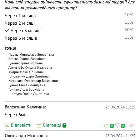
Коли слід вперше оцінювати ефективність базисної терапії для
лікування ревматоїдного артриту?
10%
Через 1 місяць
15%
Через 2 місяці
60%
Через 3 місяці
15%
Через 6 місяців
ТОП-10
Подаш Мирослава Зеновіївна
Агеєва Галина Василівна
Гуненко Ірина Ігорівна
Алмустафа Оксана Ивановна
Андрій Жека Юрійович
Голованчук Дар‘я Олегівна
Мєдвєдєв Олександр Васильович
Гунько Ганна Леонідівна
Гринюк Лідія Борисівна
Шептуха Олена Дмитрівна
Валентина Калугина
25.04.2024 11:25
Через 6міс
Відповісти
Відповіді
0
0
0
Олександр Мєдвєдєв
25.04.2024 11:25