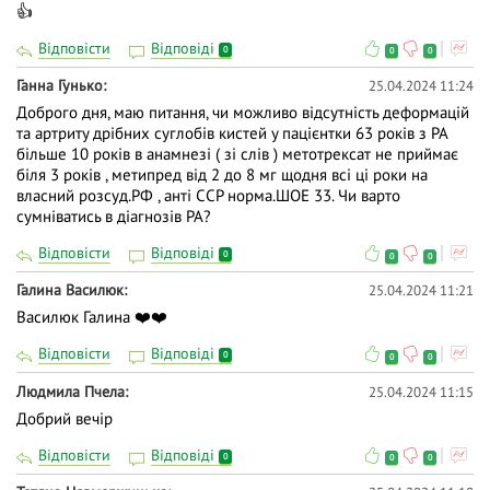
👍
Відповісти
Відповіді
0
0
0
Ганна Гунько
25.04.2024 11:24
Доброго дня, маю питання, чи можливо відсутність деформацій
та артриту дрібних суглобів кистей у пацієнтки 63 років з РА
більше 10 років в анамнезі ( зі слів ) метотрексат не приймає
біля 3 років , метипред від 2 до 8 мг щодня всі ці роки на
власний розсуд.РФ , анті CCP норма.ШОЕ 33. Чи варто
сумніватись в діагнозів РА?
Відповісти
Відповіді
0
0
0
Галина Василюк
25.04.2024 11:21
Василюк Галина ❤️❤️
Відповісти
Відповіді
0
0
0
Людмила Пчела
25.04.2024 11:15
Добрий вечір
Відповісти
Відповіді
0
0
0