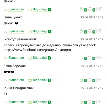
Дякую)
Відповісти
Відповіді
0
0
0
Ганна Гунько
25.04.2024 12:17
Дякую!❤️
Відповісти
Відповіді
0
0
0
Інститут ревматології
25.04.2024 12:17
Колеги, запрошуємо вас до медичної спільноти у Facebook
https://www.facebook.com/groups/revmopro
Відповісти
Відповіді
0
0
0
Еліна Бережна
25.04.2024 12:15
❤️❤️❤️
Відповісти
Відповіді
0
0
0
Ірина Мандрикевич
25.04.2024 12:12
👍
Відповісти
Відповіді
0
0
0