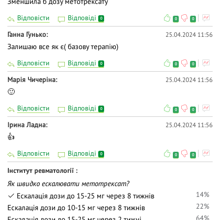
Зменшила б дозу метотрексату
Відповісти
Відповіді
0
0
0
Ганна Гунько
25.04.2024 11:56
Залишаю все як є( базову терапію)
Відповісти
Відповіді
0
0
0
Марія Чичеріна
25.04.2024 11:56
🙂
Відповісти
Відповіді
0
0
0
Iрина Ладна
25.04.2024 11:56
👍
Відповісти
Відповіді
0
0
0
Інститут ревматології
Як швидко ескалювати метотрексат?
14%
Ескалація дози до 15-25 мг через 8 тижнів
22%
Ескалація дози до 10-15 мг через 8 тижнів
64%
Ескалація дози до 15-25 мг через 2 тижні