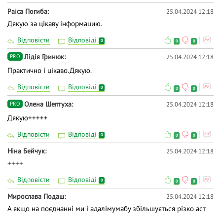
Раіса Погиба
25.04.2024 12:18
Дякую за цікаву інформацию.
Відповісти
Відповіді
0
0
0
Лідія Гринюк
25.04.2024 12:18
PRO
Практично і цікаво.Дякую.
Відповісти
Відповіді
0
0
0
Олена Шептуха
25.04.2024 12:18
PRO
Дякую+++++
Відповісти
Відповіді
0
0
0
Ніна Бейчук
25.04.2024 12:18
++++
Відповісти
Відповіді
0
0
0
Мирослава Подаш
25.04.2024 12:18
А якщо на поєднанні ми і адалімумабу збільшується різко аст