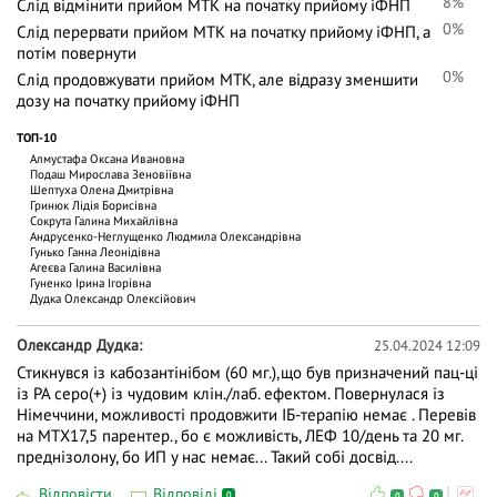
8%
Слід відмінити прийом МТК на початку прийому іФНП
0%
Слід перервати прийом МТК на початку прийому іФНП, а
потім повернути
0%
Слід продовжувати прийом МТК, але відразу зменшити
дозу на початку прийому іФНП
ТОП-10
Алмустафа Оксана Ивановна
Подаш Мирослава Зеновіївна
Шептуха Олена Дмитрівна
Гринюк Лідія Борисівна
Сокрута Галина Михайлівна
Андрусенко-Неглущенко Людмила Олександрівна
Гунько Ганна Леонідівна
Агеєва Галина Василівна
Гуненко Ірина Ігорівна
Дудка Олександр Олексійович
Олександр Дудка
25.04.2024 12:09
Стикнувся із кабозантінібом (60 мг.),що був призначений пац-ці
із РА серо(+) із чудовим клін./лаб. ефектом. Повернулася із
Німеччини, можливості продовжити ІБ-терапію немає . Перевів
на МТХ17,5 парентер., бо є можливість, ЛЕФ 10/день та 20 мг.
преднізолону, бо ИП у нас немає... Такий собі досвід....
Відповісти
Відповіді
0
0
0