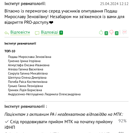
Інститут ревматології
25.04.2024 12:12
Вітаємо із перемогою серед учасників опитування Подаш
Мирославу Зеновіївну! Незабаром ми звʼяжемося із вами для
відкриття PRO-доступу.❤️
Відповісти
Відповіді
0
0
0
Інститут ревматології
ТОП-10
Подаш Мирослава Зеновіївна
Гуненко Ірина Ігорівна
Алмустафа Оксана Ивановна
Агеєва Галина Василівна
Сокрута Галина Михайлівна
Шептуха Олена Дмитрівна
Погиба Раіса Костянтинівна
Гунько Ганна Леонідівна
Гринюк Лідія Борисівна
Андрусенко-Неглущенко Людмила Олександрівна
Інститут ревматології
Пацієнтам з активним РА і неадекватною відповіддю на МТК:
92%
Слід продовжувати прийом МТК на початку прийому
іФНП