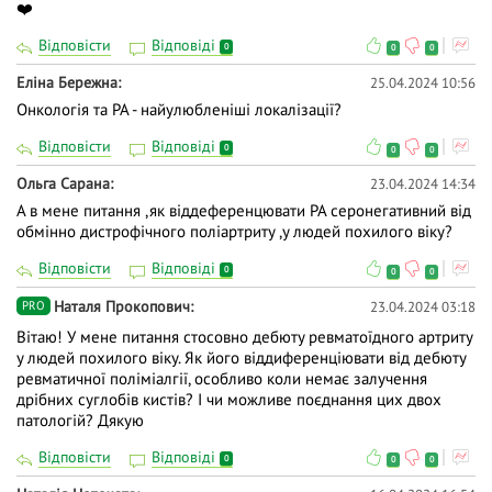
❤️
Відповісти
Відповіді
0
0
0
Еліна Бережна
25.04.2024 10:56
Онкологія та РА - найулюбленіші локалізації?
Відповісти
Відповіді
0
0
0
Ольга Сарана
23.04.2024 14:34
А в мене питання ,як віддеференцювати РА серонегативний від
обмінно дистрофічного поліартриту ,у людей похилого віку?
Відповісти
Відповіді
0
0
0
Наталя Прокопович
23.04.2024 03:18
PRO
Вітаю! У мене питання стосовно дебюту ревматоїдного артриту
у людей похилого віку. Як його віддиференціювати від дебюту
ревматичної поліміалгії, особливо коли немає залучення
дрібних суглобів кистів? І чи можливе поєднання цих двох
патологій? Дякую
Відповісти
Відповіді
0
0
0