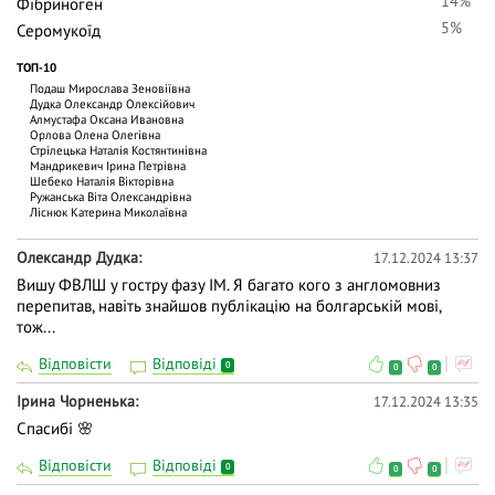
14%
Фібриноген
5%
Серомукоїд
ТОП-10
Подаш Мирослава Зеновіївна
Дудка Олександр Олексійович
Алмустафа Оксана Ивановна
Орлова Олена Олегівна
Стрілецька Наталія Костянтинівна
Мандрикевич Ірина Петрівна
Шебеко Наталія Вікторівна
Ружанська Віта Олександрівна
Ліснюк Катерина Миколаївна
Олександр Дудка
17.12.2024 13:37
Вишу ФВЛШ у гостру фазу ІМ. Я багато кого з англомовниз
перепитав, навіть знайшов публікацію на болгарській мові,
тож...
Відповісти
Відповіді
0
0
0
Ірина Чорненька
17.12.2024 13:35
Спасибі 🌸
Відповісти
Відповіді
0
0
0