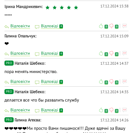
17.12.2024 15:38
Ірина Мандрикевич
*****
Відповісти
Відповіді
0
0
0
Галина Опальчук
17.12.2024 15:09
❤️
Відповісти
Відповіді
0
0
0
Наталія Шебеко
17.12.2024 14:37
PRO
пора менять министерство.
Відповісти
Відповіді
0
0
0
Наталія Шебеко
17.12.2024 14:35
PRO
делается все что бы развалить службу
Відповісти
Відповіді
0
0
0
Галина Агеєва
17.12.2024 14:26
PRO
❤️❤️❤️❤️❤️Ми просто Вами пишамося!!! Дуже вдячні за Вашу