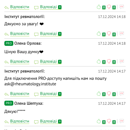
Відповісти
Відповіді
0
0
0
Інститут ревматології
17.12.2024 14:18
Дякуємо за увагу! ❤️
Відповісти
Відповіді
0
0
0
Олена Орлова
17.12.2024 14:18
PRO
Ціную Вашу думку❤️
Відповісти
Відповіді
0
0
0
Інститут ревматології
17.12.2024 14:17
Для підключення PRO-доступу напишіть нам на пошту
ask@rheumatology.institute
Відповісти
Відповіді
0
0
0
Олена Шептуха
17.12.2024 14:17
PRO
Дякую!*****
Відповісти
Відповіді
0
0
0