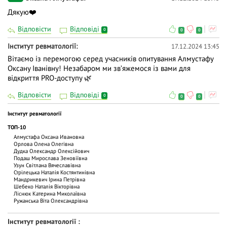
Дякую❤️
Відповісти
Відповіді
0
0
0
Інститут ревматології
17.12.2024 13:45
Вітаємо із перемогою серед учасників опитування Алмустафу
Оксану Іванівну! Незабаром ми звʼяжемося із вами для
відкриття PRO-доступу 🌿
Відповісти
Відповіді
0
0
0
Інститут ревматології
ТОП-10
Алмустафа Оксана Ивановна
Орлова Олена Олегівна
Дудка Олександр Олексійович
Подаш Мирослава Зеновіївна
Узун Світлана Вячеславівна
Стрілецька Наталія Костянтинівна
Мандрикевич Ірина Петрівна
Шебеко Наталія Вікторівна
Ліснюк Катерина Миколаївна
Ружанська Віта Олександрівна
Інститут ревматології