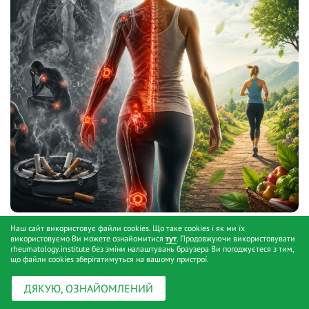
Як нікотин руйнує суглоби: погляд сучасної
Наш сайт використовує файли cookies. Що таке cookies і як ми їх
використовуємо Ви можете ознайомитися
тут
. Продовжуючи використовувати
ревматології
// 31.05.2026
rheumatology.institute без зміни налаштувань браузера Ви погоджуєтеся з тим,
що файли cookies зберігатимуться на вашому пристрої.
ДЯКУЮ, ОЗНАЙОМЛЕНИЙ