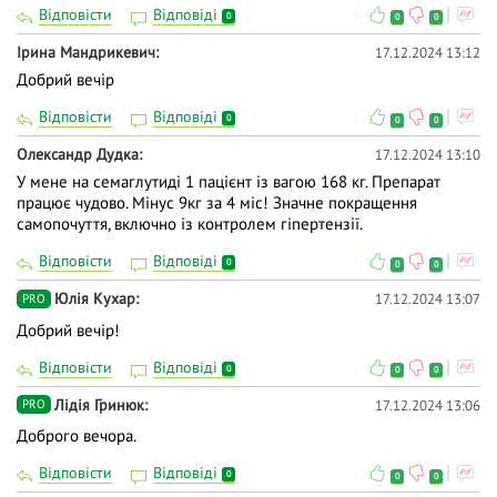
Відповісти
Відповіді
0
0
0
Ірина Мандрикевич
17.12.2024 13:12
Добрий вечір
Відповісти
Відповіді
0
0
0
Олександр Дудка
17.12.2024 13:10
У мене на семаглутиді 1 пацієнт із вагою 168 кг. Препарат
працює чудово. Мінус 9кг за 4 міс! Значне покращення
самопочуття, включно із контролем гіпертензії.
Відповісти
Відповіді
0
0
0
Юлія Кухар
17.12.2024 13:07
PRO
Добрий вечір!
Відповісти
Відповіді
0
0
0
Лідія Гринюк
17.12.2024 13:06
PRO
Доброго вечора.
Відповісти
Відповіді
0
0
0