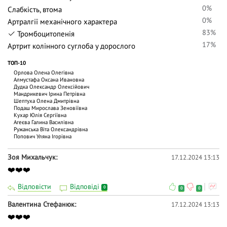
0%
Слабкість, втома
0%
Артралгії механічного характера
83%
Тромбоцитопенія
17%
Артрит колінного суглоба у дорослого
ТОП-10
Орлова Олена Олегівна
Алмустафа Оксана Ивановна
Дудка Олександр Олексійович
Мандрикевич Ірина Петрівна
Шептуха Олена Дмитрівна
Подаш Мирослава Зеновіївна
Кухар Юлія Сергіївна
Агеєва Галина Василівна
Ружанська Віта Олександрівна
Попович Уляна Ігорівна
Зоя Михальчук
17.12.2024 13:13
❤️❤️❤️
Відповісти
Відповіді
0
0
0
Валентина Стефанюк
17.12.2024 13:13
❤️❤️❤️