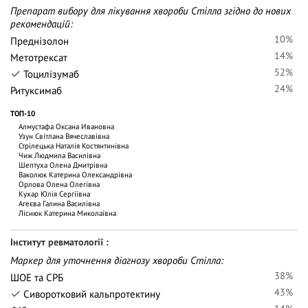
Препарат вибору для лікування хвороби Стілла згідно до нових
рекомендацій:
10%
Преднізолон
14%
Метотрексат
52%
Тоцилізумаб
24%
Ритуксимаб
ТОП-10
Алмустафа Оксана Ивановна
Узун Світлана Вячеславівна
Стрілецька Наталія Костянтинівна
Чиж Людмила Василівна
Шептуха Олена Дмитрівна
Ваколюк Катерина Олександрівна
Орлова Олена Олегівна
Кухар Юлія Сергіївна
Агеєва Галина Василівна
Ліснюк Катерина Миколаївна
Інститут ревматології
Маркер для уточнення діагнозу хвороби Стілла:
38%
ШОЕ та СРБ
43%
Сиворотковий кальпротектину