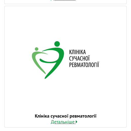
А також, торкнемось досліджень щодо вакцинації і
багатьох інших важливих питань.
❓ Поставте питання на тему вебінару лекторам у
коментарях і ми відповімо на них у ході трансляції.
👍 Долучайтеся до діалогу, задавайте питання та
висловлюйте власну думку - зробіть навчання
дієвішим. Ми намагаємось відповідати і після
вебінарів.
Клініка сучасної ревматології
Детальніше