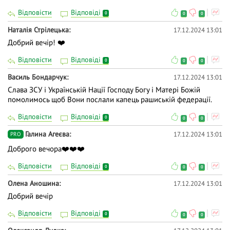
Відповісти
Відповіді
0
0
0
Наталія Стрілецька
17.12.2024 13:01
Добрий вечір! ❤️
Відповісти
Відповіді
0
0
0
Василь Бондарчук
17.12.2024 13:01
Слава ЗСУ і Українській Нації Господу Богу і Матері Божій
помолимось щоб Вони послали капець рашиській федерації.
Відповісти
Відповіді
0
0
0
Галина Агеєва
17.12.2024 13:01
PRO
Доброго вечора❤️❤️❤️
Відповісти
Відповіді
0
0
0
Олена Аношина
17.12.2024 13:01
Добрий вечір
Відповісти
Відповіді
0
0
0