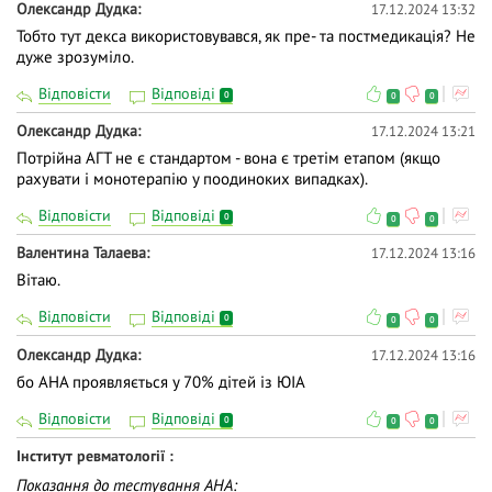
Олександр Дудка
17.12.2024 13:32
Тобто тут декса використовувався, як пре- та постмедикація? Не
дуже зрозуміло.
Відповісти
Відповіді
0
0
0
Олександр Дудка
17.12.2024 13:21
Потрійна АГТ не є стандартом - вона є третім етапом (якщо
рахувати і монотерапію у поодиноких випадках).
Відповісти
Відповіді
0
0
0
Валентина Талаева
17.12.2024 13:16
Вітаю.
Відповісти
Відповіді
0
0
0
Олександр Дудка
17.12.2024 13:16
бо АНА проявляється у 70% дітей із ЮІА
Відповісти
Відповіді
0
0
0
Інститут ревматології
Показання до тестування АНА: