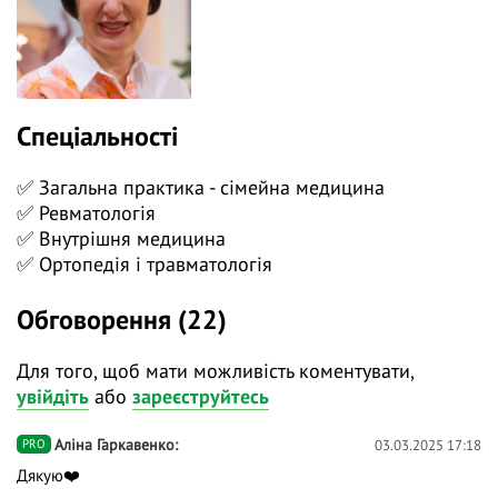
✅ Протягом вебінару «Псоріатичний артрит —
новини 2022» ми обговоримо всі сучасні стратегії
щодо діагностики та лікування цього запального
артриту.
❓ Поставте питання на тему вебінару лекторам у
Спеціальності
коментарях і ми відповімо на них у ході трансляції.
✅ Загальна практика - сімейна медицина
👍 Долучайтеся до діалогу, задавайте питання та
✅ Ревматологія
висловлюйте власну думку - зробіть навчання
✅ Внутрішня медицина
дієвішим. Ми намагаємось відповідати і після
✅ Ортопедія і травматологія
вебінарів.
Обговорення (22)
Для того, щоб мати можливість коментувати,
увійдіть
або
зареєструйтесь
Аліна Гаркавенко
03.03.2025 17:18
PRO
Дякую❤️