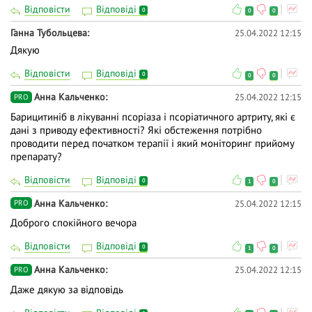
Відповісти
Відповіді
0
0
0
Ганна Тубольцева
25.04.2022 12:15
Дякую
Відповісти
Відповіді
0
0
0
Анна Кальченко
25.04.2022 12:15
PRO
Барицитиніб в лікуванні псоріаза і псоріатичного артриту, які є
дані з приводу ефективності? Які обстеження потрібно
проводити перед початком терапії і який моніторинг прийому
препарату?
Відповісти
Відповіді
0
1
0
Анна Кальченко
25.04.2022 12:15
PRO
Доброго спокійного вечора
Відповісти
Відповіді
0
1
0
Анна Кальченко
25.04.2022 12:15
PRO
Даже дякую за відповідь