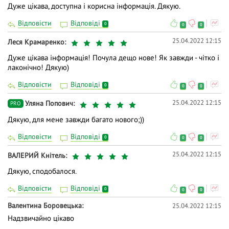
Дуже цікава, доступна і корисна інформація. Дякую.
Відповісти
Відповіді
0
0
0
25.04.2022 12:15
Леся Крамаренко
Дуже цікава інформація! Почула дещо нове! Як завжди - чітко і
лаконічно! Дякую)
Відповісти
Відповіді
0
0
0
25.04.2022 12:15
Уляна Попович
PRO
Дякую, для мене завжди багато нового;))
Відповісти
Відповіді
0
0
0
25.04.2022 12:15
ВАЛЕРИЙ Кнiтель
Дякую, сподобалося.
Відповісти
Відповіді
0
0
0
Валентина Боровецька
25.04.2022 12:15
Надзвичайно цікаво