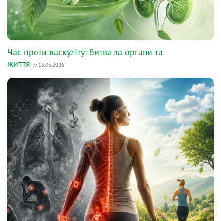
Час проти васкуліту: битва за органи та
життя
// 15.05.2026