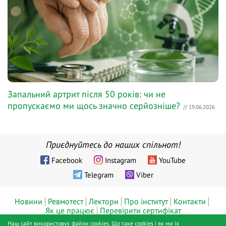
Запальний артрит після 50 років: чи не
пропускаємо ми щось значно серйозніше?
// 19.06.2026
Приєднуйтесь до наших спільнот!
Facebook
Instagram
YouTube
Telegram
Viber
Новини
Ревмотест
Лектори
Про інститут
Контакти
Як це працює
Перевірити сертифікат
Наш сайт використовує файли cookies. Що таке cookies і як ми їх