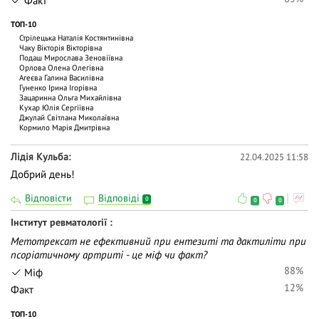
Факт
ТОП-10
Стрілецька Наталія Костянтинівна
Чаку Вiкторiя Вiкторiвна
Подаш Мирослава Зеновіївна
Орлова Олена Олегівна
Агеєва Галина Василівна
Гуненко Ірина Ігорівна
Зацаринна Ольга Михайлiвна
Кухар Юлія Сергіївна
Джулай Світлана Миколаївна
Кормило Марія Дмитрівна
Лідія Кульба
22.04.2025 11:58
Добрий день!
Відповісти
Відповіді
0
0
0
Інститут ревматології
Метотрексат не ефективний при ентезиті та дактиліти при
псоріатичному артриті - це міф чи факт?
88%
Міф
12%
Факт
ТОП-10