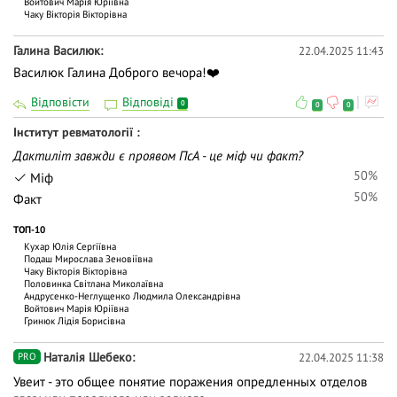
Войтович Марія Юріївна
Чаку Вiкторiя Вiкторiвна
Галина Василюк
22.04.2025 11:43
Василюк Галина Доброго вечора!❤️
Відповісти
Відповіді
0
0
0
Інститут ревматології
Дактиліт завжди є проявом ПсА - це міф чи факт?
50%
Міф
50%
Факт
ТОП-10
Кухар Юлія Сергіївна
Подаш Мирослава Зеновіївна
Чаку Вiкторiя Вiкторiвна
Половинка Світлана Миколаївна
Андрусенко-Неглущенко Людмила Олександрівна
Войтович Марія Юріївна
Гринюк Лідія Борисівна
Наталія Шебеко
22.04.2025 11:38
PRO
Увеит - это общее понятие поражения опредленных отделов