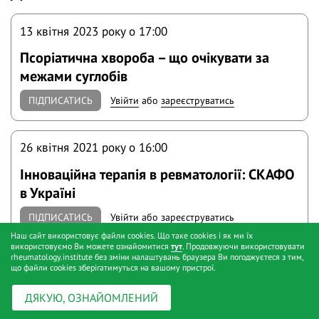
13 квітня 2023 року o 17:00
Псоріатична хвороба – що очікувати за
межами суглобів
ПІДПИСАТИСЬ
Увійти
або
зареєструватись
26 квітня 2021 року o 16:00
Інноваційна терапія в ревматології: СКАФО
в Україні
ПІДПИСАТИСЬ
Увійти
або
зареєструватись
Наш сайт використовує файли cookies. Що таке cookies і як ми їх
використовуємо Ви можете ознайомитися
тут
. Продовжуючи використовувати
rheumatology.institute без зміни налаштувань браузера Ви погоджуєтеся з тим,
19 жовтня 2023 року o 17:00
що файли cookies зберігатимуться на вашому пристрої.
Найчастіші помилки в ревматології – не
ДЯКУЮ, ОЗНАЙОМЛЕНИЙ
помиляється той, хто нічого не робить