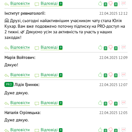
Відповісти
Відповіді
0
0
0
Інститут ревматології
22.04.2025 12:12
🤗 Друзі, сьогодні найактивнішим учасником чату стала Юлія
Кухар. Вам вже подовжено поточну підписку на PRO-доступ на
2 тижні. 🌿 Дякуємо усім за активність та участь у наших
заходах!
Відповісти
Відповіді
0
0
0
Марія Войтович
22.04.2025 12:09
Дякую!
Відповісти
Відповіді
0
0
0
Лідія Гринюк
22.04.2025 12:07
PRO
Дуже дякую.
Відповісти
Відповіді
0
0
0
Наталія Стрілецька
22.04.2025 12:05
Дуже дякую.
Відповісти
Відповіді
0
0
0