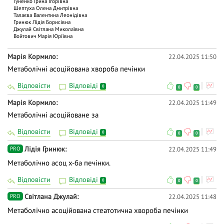
Гуненко Ірина Ігорівна
Шептуха Олена Дмитрівна
Талаєва Валентина Леонідівна
Гринюк Лідія Борисівна
Джулай Світлана Миколаївна
Войтович Марія Юріївна
Марія Кормило
22.04.2025 11:50
Метаболічні асоційована хвороба печінки
Відповісти
Відповіді
0
0
0
Марія Кормило
22.04.2025 11:49
Метаболічні асоційоване за
Відповісти
Відповіді
0
0
0
Лідія Гринюк
22.04.2025 11:49
PRO
Метаболічно асоц х-ба печінки.
Відповісти
Відповіді
0
0
0
Світлана Джулай
22.04.2025 11:48
PRO
Метаболічно асоційована стеатотична хвороба печінки