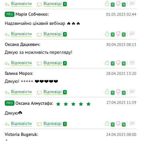
Відповісти
Відповіді
0
0
0
Марія Собченко
01.05.2025 02:44
PRO
Надзвичайно цікавий вебінар 🔥🔥🔥
Відповісти
Відповіді
0
0
0
Оксана Дацкевич
30.04.2025 08:13
Дякую за можливість перегляду!
Відповісти
Відповіді
0
0
0
Галина Мороз
28.04.2025 13:20
Дякую! +++++ ❤️❤️❤️❤️❤️
Відповісти
Відповіді
0
0
0
27.04.2025 11:59
Оксана Алмустафа
PRO
Дякую☘️
Відповісти
Відповіді
0
0
0
Victoria Bugeruk
24.04.2025 08:00