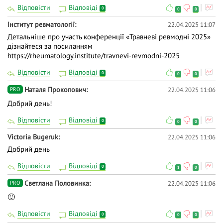
Відповісти
Відповіді
0
0
0
Інститут ревматології
22.04.2025 11:07
Детальніше про участь конференції «Травневі ревмодні 2025»
дізнайтеся за посиланням
https://rheumatology.institute/travnevi-revmodni-2025
Відповісти
Відповіді
0
0
0
Наталя Прокопович
22.04.2025 11:06
PRO
Добрий день!
Відповісти
Відповіді
0
0
0
Victoria Bugeruk
22.04.2025 11:06
Добрий день
Відповісти
Відповіді
0
1
0
Светлана Половинка
22.04.2025 11:06
PRO
🙂
Відповісти
Відповіді
0
0
0