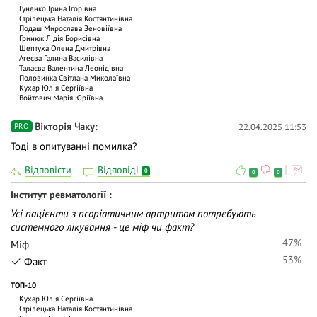
Гуненко Ірина Ігорівна
Стрілецька Наталія Костянтинівна
Подаш Мирослава Зеновіївна
Гринюк Лідія Борисівна
Шептуха Олена Дмитрівна
Агеєва Галина Василівна
Талаєва Валентина Леонідівна
Половинка Світлана Миколаївна
Кухар Юлія Сергіївна
Войтович Марія Юріївна
Вiкторiя Чаку
22.04.2025 11:53
PRO
Тоді в опитуванні помилка?
Відповісти
Відповіді
0
0
0
Інститут ревматології
Усі пацієнти з псоріатичним артритом потребують
системного лікування - це міф чи факт?
47%
Міф
53%
Факт
ТОП-10
Кухар Юлія Сергіївна
Стрілецька Наталія Костянтинівна