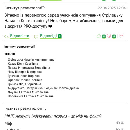
Інститут ревматології
22.04.2025 12:04
Вітаємо із перемогою серед учасників опитування Стрілецьку
Наталію Костянтинівну! Незабаром ми звʼяжемося із вами для
відкриття PRO-доступу ❤️
Відповісти
Відповіді
0
0
0
Інститут ревматології
ТОП-10
Стрілецька Наталія Костянтинівна
Кухар Юлія Сергіївна
Подаш Мирослава Зеновіївна
Чаку Вiкторiя Вiкторiвна
Гуненко Ірина Ігорівна
Орлова Олена Олегівна
Гринюк Лідія Борисівна
Андрусенко-Неглущенко Людмила Олександрівна
Джулай Світлана Миколаївна
Половинка Світлана Миколаївна
Інститут ревматології
іФНП можуть індукувати псоріаз - це міф чи факт?
35%
Міф
65%