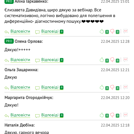
Аліна Гаркавенко
22.04.2025 15:01
PRO
Єлизавета Давидівна, щиро дякую за вебінар. Все
систематизивоно, логічно вибудовано для полегшення в
диференційно- діагностичному пошуку.❤️❤️❤️❤️❤️
Відповісти
Відповіді
0
0
0
Олена Орлова
22.04.2025 12:28
PRO
Дякую!+++++
Відповісти
Відповіді
0
0
0
Ольга Зацаринна
22.04.2025 12:21
Дякую
Відповісти
Відповіді
0
0
0
Маргарита Огороднійчук
22.04.2025 12:20
Дякую!
Відповісти
Відповіді
0
0
0
Наталія Дюбіна
22.04.2025 12:18
Дякую, гарного вечора