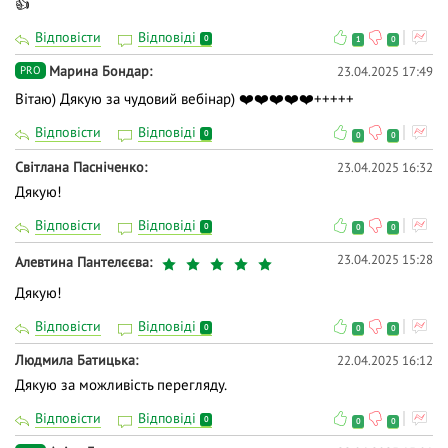
👍
Відповісти
Відповіді
0
1
0
Марина Бондар
23.04.2025 17:49
PRO
Вітаю) Дякую за чудовий вебінар) ❤️❤️❤️❤️❤️+++++
Відповісти
Відповіді
0
0
0
Світлана Пасніченко
23.04.2025 16:32
Дякую!
Відповісти
Відповіді
0
0
0
23.04.2025 15:28
Алевтина Пантелєєва
Дякую!
Відповісти
Відповіді
0
0
0
Людмила Батицька
22.04.2025 16:12
Дякую за можливість перегляду.
Відповісти
Відповіді
0
0
0