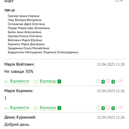
Факт
ТОП-10
Гуненко Ірина Ігорівна
Чаку Вiкторiя Вiкторiвна
Голованчук Дар‘я Олегівна
Подаш Мирослава Зеновіївна
Балян Анна Алексанівна
Орлова Олена Олегівна
Войтович Марія Юріївна
Кормило Марія Дмитрівна
Зацаринна Ольга Михайлiвна
Андрусенко-Неглущенко Людмила Олександрівна
Марія Войтович
22.04.2025 11:28
Не завжди 30%
Відповісти
Відповіді
0
0
0
Марія Кормило
22.04.2025 11:26
1
Відповісти
Відповіді
0
0
0
Денис Куринний
22.04.2025 11:26
Добрий день.