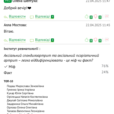
Олена Шептуха
22.04.2025 11:47
PRO
Добрий вечір!❤️
Відповісти
Відповіді
0
0
0
Алла Мостова
22.04.2025 11:45
Вітаю.
Відповісти
Відповіді
0
0
0
Інститут ревматології
Аксіальний спондилоартрит та аксіальний псоріатичний
артрит – легко віддифіренціювати - це міф чи факт?
76%
Міф
24%
Факт
ТОП-10
Подаш Мирослава Зеновіївна
Гуненко Ірина Ігорівна
Кухар Юлія Сергіївна
Стрілецька Наталія Костянтинівна
Джулай Світлана Миколаївна
Зацаринна Ольга Михайлiвна
Орлова Олена Олегівна
Талаєва Валентина Леонідівна