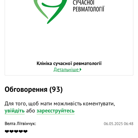
❓ Поставте питання на тему вебінару лекторам у
коментарях і ми відповімо на них у ході трансляції.
👍 Долучайтеся до діалогу, задавайте питання та
висловлюйте власну думку - зробіть навчання
дієвішим. Ми намагаємось відповідати і після
вебінарів.
Клініка сучасної ревматології
Детальніше
Обговорення (93)
Для того, щоб мати можливість коментувати,
увійдіть
або
зареєструйтесь
Велта Літвінчук
06.05.2025 06:48
❤️❤️❤️❤️❤️