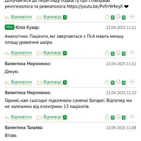
Долучайтеся до перегляду подкасту про співпрацю
рентгенолога та ревматолога
https://youtu.be/PvfrrW4eyJI
❤️
Відповісти
Відповіді
0
0
0
Юлія Кухар
22.04.2025 11:11
PRO
Аналогічно. Пацієнти, які звертаються з ПсА мають меншу
площу ураження шкіри.
Відповісти
Відповіді
0
0
0
Валентина Мироненко
22.04.2025 11:11
Дякую.
Відповісти
Відповіді
0
0
0
Валентина Мироненко
22.04.2025 11:10
Гарний, нам сьогодні підклячили сонячні батареї. Відтепер ми
не залежимо від електрики. 13 пацієнтів.
Відповісти
Відповіді
0
0
0
Валентина Талаева
22.04.2025 11:08
Вітаю.