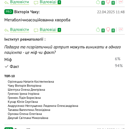
Відповісти
Відповіді
0
0
0
Вiкторiя Чаку
22.04.2025 11:48
PRO
Метаболічноасоційованна хвороба
Відповісти
Відповіді
0
0
0
Інститут ревматології
Подагра та псоріатичний артрит можуть виникати в одного
пацієнта - це міф чи факт?
6%
Міф
94%
Факт
ТОП-10
Стрілецька Наталія Костянтинівна
Чаку Вiкторiя Вiкторiвна
Шептуха Олена Дмитрівна
Гуненко Ірина Ігорівна
Гринюк Лідія Борисівна
Кухар Юлія Сергіївна
Андрусенко-Неглущенко Людмила Олександрівна
Талаєва Валентина Леонідівна
Орлова Олена Олегівна
Джулай Світлана Миколаївна