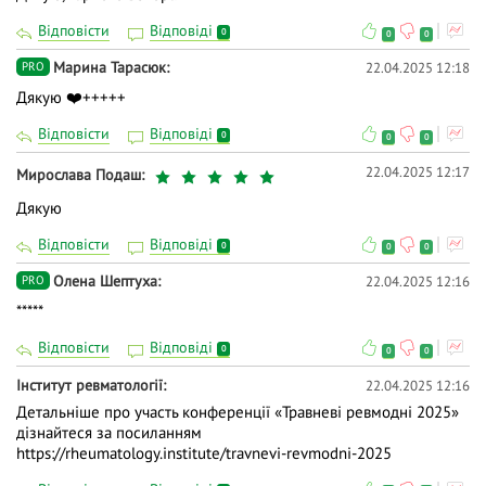
Відповісти
Відповіді
0
0
0
Марина Тарасюк
22.04.2025 12:18
PRO
Дякую ❤️+++++
Відповісти
Відповіді
0
0
0
22.04.2025 12:17
Мирослава Подаш
Дякую
Відповісти
Відповіді
0
0
0
Олена Шептуха
22.04.2025 12:16
PRO
*****
Відповісти
Відповіді
0
0
0
Інститут ревматології
22.04.2025 12:16
Детальніше про участь конференції «Травневі ревмодні 2025»
дізнайтеся за посиланням
https://rheumatology.institute/travnevi-revmodni-2025