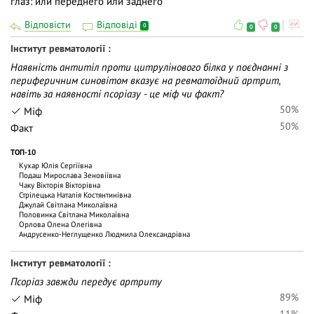
глаз: или переднего или заднего
Відповісти
Відповіді
0
0
0
Інститут ревматології
Наявність антитіл проти цитрулінового білка у поєднанні з
периферичним синовітом вказує на ревматоїдний артрит,
навіть за наявності псоріазу - це міф чи факт?
50%
Міф
50%
Факт
ТОП-10
Кухар Юлія Сергіївна
Подаш Мирослава Зеновіївна
Чаку Вiкторiя Вiкторiвна
Стрілецька Наталія Костянтинівна
Джулай Світлана Миколаївна
Половинка Світлана Миколаївна
Орлова Олена Олегівна
Андрусенко-Неглущенко Людмила Олександрівна
Інститут ревматології
Псоріаз завжди передує артриту
89%
Міф
11%