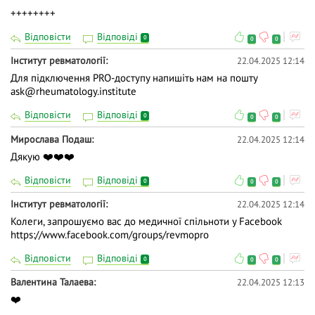
++++++++
Відповісти
Відповіді
0
0
0
Інститут ревматології
22.04.2025 12:14
Для підключення PRO-доступу напишіть нам на пошту
ask@rheumatology.institute
Відповісти
Відповіді
0
0
0
Мирослава Подаш
22.04.2025 12:14
Дякую ❤️❤️❤️
Відповісти
Відповіді
0
0
0
Інститут ревматології
22.04.2025 12:14
Колеги, запрошуємо вас до медичної спільноти у Facebook
https://www.facebook.com/groups/revmopro
Відповісти
Відповіді
0
0
0
Валентина Талаева
22.04.2025 12:13
❤️