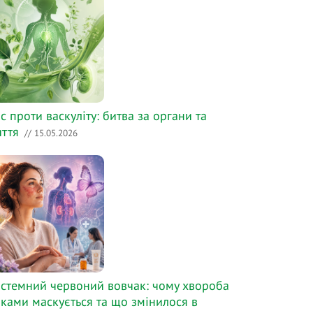
с проти васкуліту: битва за органи та
ття
// 15.05.2026
стемний червоний вовчак: чому хвороба
ками маскується та що змінилося в