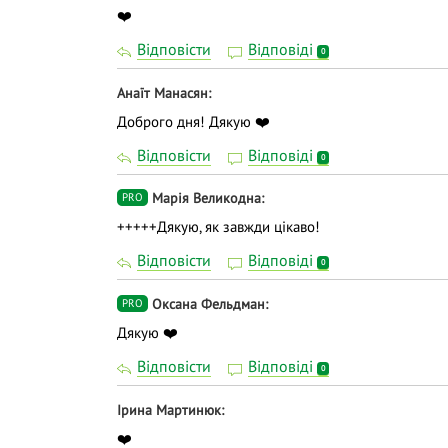
❤️
Відповісти
Відповіді
0
Анаїт Манасян
Доброго дня! Дякую ❤️
Відповісти
Відповіді
0
Марія Великодна
PRO
+++++Дякую, як завжди цікаво!
Відповісти
Відповіді
0
Оксана Фельдман
PRO
Дякую ❤️
Відповісти
Відповіді
0
Ірина Мартинюк
❤️