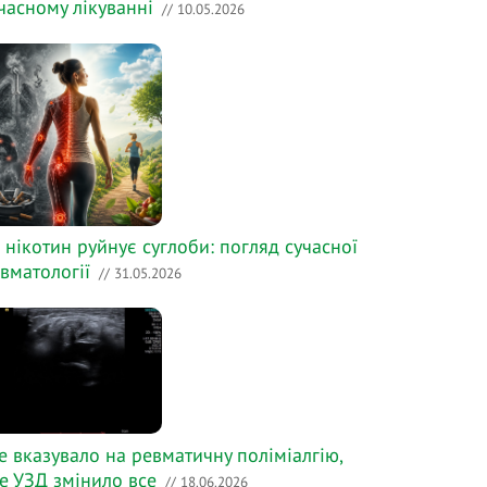
часному лікуванні
// 10.05.2026
 нікотин руйнує суглоби: погляд сучасної
вматології
// 31.05.2026
е вказувало на ревматичну поліміалгію,
е УЗД змінило все
// 18.06.2026