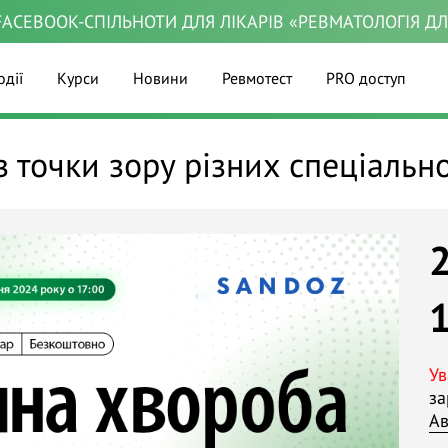
ACEBOOK-СПІЛЬНОТИ ДЛЯ ЛІКАРІВ «РЕВМАТОЛОГІЯ Д
одії
Курси
Новини
Ревмотест
PRO доступ
 точки зору різних спеціальн
Ув
за
Ав