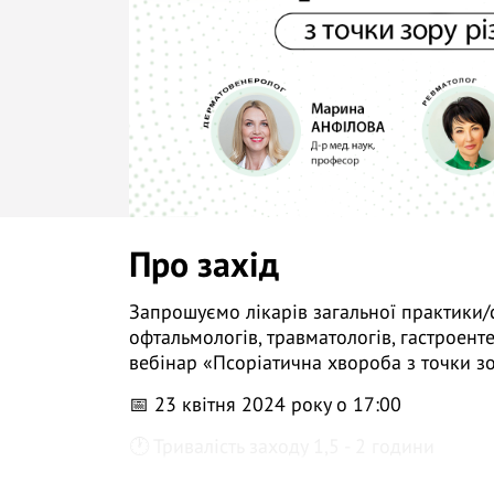
Про захід
Запрошуємо лікарів загальної практики/с
офтальмологів, травматологів, гастроент
вебінар «Псоріатична хвороба з точки зо
📅 23 квітня 2024 року о 17:00
🕐 Тривалість заходу 1,5 - 2 години
👩 Д-р мед. наук, проф., лікар-ревматолог 