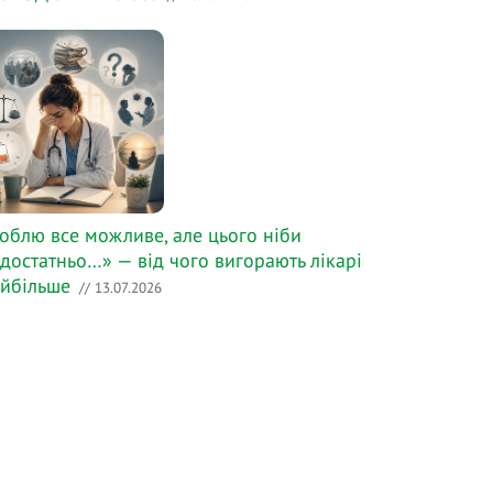
облю все можливе, але цього ніби
достатньо…» — від чого вигорають лікарі
йбільше
// 13.07.2026