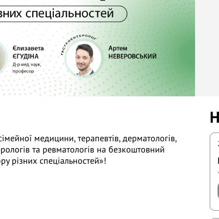
Н
імейної медицини, терапевтів, дерматологів,
ерологів та ревматологів на безкоштовний
ру різних спеціальностей»!
Єгудіна Є.Д. (м. Київ)