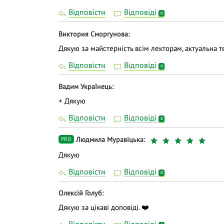
Відповісти
Відповіді
0
Виктория Сморгунова
Дякую за майстерність всім лекторам, актуальна те
Відповісти
Відповіді
0
Вадим Українець
+ Дякую
Відповісти
Відповіді
0
Людмила Муравіцька
PRO
Дякую
Відповісти
Відповіді
0
Олексій Голуб
Дякую за цікаві доповіді. ❤️