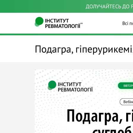
ДОЛУЧАЙТЕСЬ ДО F
Всі п
Подагра, гіперурикемі