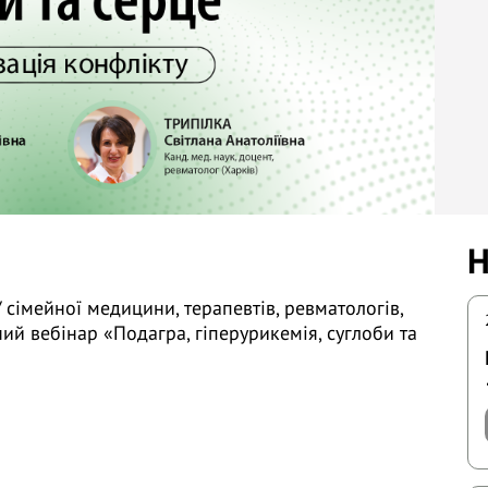
Н
 сімейної медицини, терапевтів, ревматологів,
ий вебінар «Подагра, гіперурикемія, суглоби та
Єгудіна Є.Д. (м. Київ)