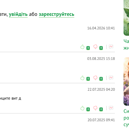
ати,
увійдіть
або
зареєструйтесь
16.04.2026 10:41
Ча
жи
0
0
03.08.2025 15:18
0
0
22.07.2025 04:20
иците вит д
0
0
Си
ро
20.07.2025 09:41
су