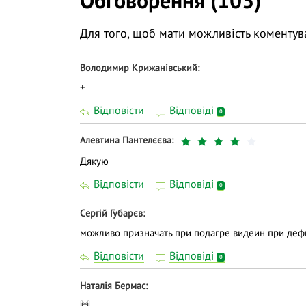
Обговорення (103)
Для того, щоб мати можливість коментув
Володимир Крижанівський
+
Відповісти
Відповіді
0
Алевтина Пантелєєва
Дякую
Відповісти
Відповіді
0
Сергій Губарєв
можливо призначать при подагре видеин при деф
Відповісти
Відповіді
0
Наталія Бермас
🙌