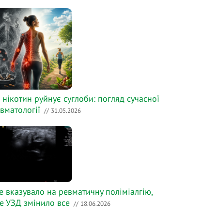
 нікотин руйнує суглоби: погляд сучасної
вматології
// 31.05.2026
е вказувало на ревматичну поліміалгію,
е УЗД змінило все
// 18.06.2026