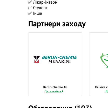
✅ Лікар-інтерн
✅ міждисциплінарний підхід — спільну р
✅ Студент
✅ Інше
❓ Поставте питання на тему вебінару лек
трансляції.
Партнери заходу
👍 Долучайтеся до діалогу, задавайте пит
навчання дієвішим. Ми намагаємось відпо
Berlin-Chemie AG
Клініка 
Детальніше
Д