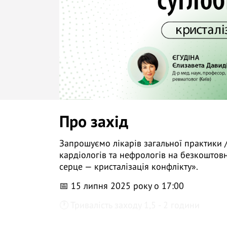
Про захід
Запрошуємо лікарів загальної практики /
кардіологів та нефрологів на безкоштовн
серце — кристалізація конфлікту».
📅 15 липня 2025 року о 17:00
🕐 Тривалість заходу 1,5 - 2 години
👩 Д-р мед. наук, проф., лікар-ревматолог 