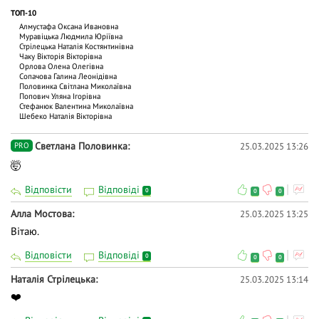
ТОП-10
Алмустафа Оксана Ивановна
Муравіцька Людмила Юріївна
Стрілецька Наталія Костянтинівна
Чаку Вiкторiя Вiкторiвна
Орлова Олена Олегівна
Сопачова Галина Леонідівна
Половинка Світлана Миколаївна
Попович Уляна Ігорівна
Стефанюк Валентина Миколаївна
Шебеко Наталія Вікторівна
Светлана Половинка
25.03.2025 13:26
PRO
🤯
Відповісти
Відповіді
0
0
0
Алла Мостова
25.03.2025 13:25
Вітаю.
Відповісти
Відповіді
0
0
0
Наталія Стрілецька
25.03.2025 13:14
❤️