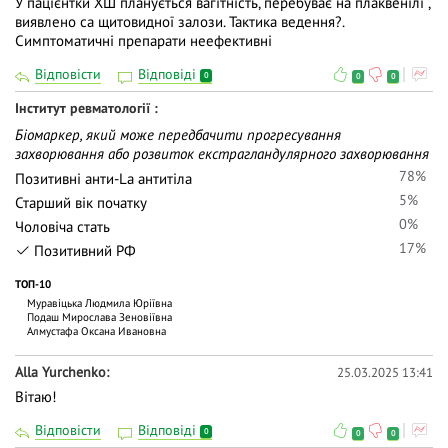
У пацієнтки ХШ планується вагітність, перебуває на плаквенілі ,
виявлено са щитовидної залози. Тактика ведення?.
Симптоматичні препарати неефективні
Відповісти
Відповіді
0
0
0
Інститут ревматології
Біомаркер, який може передбачити прогресування
захворювання або розвиток екстрагландулярного захворювання
78%
Позитивні анти-La антитіла
5%
Старший вік початку
0%
Чоловіча стать
17%
Позитивний РФ
ТОП-10
Муравіцька Людмила Юріївна
Подаш Мирослава Зеновіївна
Алмустафа Оксана Ивановна
Alla Yurchenko
25.03.2025 13:41
Вітаю!
Відповісти
Відповіді
0
0
0