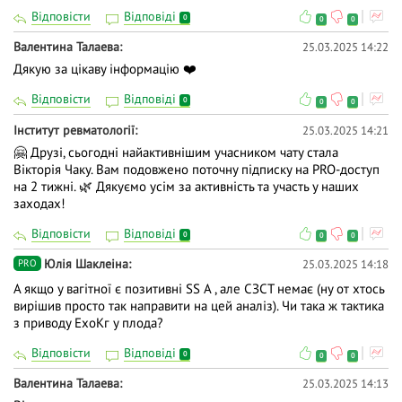
Відповісти
Відповіді
0
0
0
Валентина Талаева
25.03.2025 14:22
Дякую за цікаву інформацію ❤️
Відповісти
Відповіді
0
0
0
Інститут ревматології
25.03.2025 14:21
🤗 Друзі, сьогодні найактивнішим учасником чату стала
Вiкторiя Чаку. Вам подовжено поточну підписку на PRO-доступ
на 2 тижні. 🌿 Дякуємо усім за активність та участь у наших
заходах!
Відповісти
Відповіді
0
0
0
Юлія Шаклеіна
25.03.2025 14:18
PRO
А якщо у вагітної є позитивні SS A , але СЗСТ немає (ну от хтось
вирішив просто так направити на цей аналіз). Чи така ж тактика
з приводу ЕхоКг у плода?
Відповісти
Відповіді
0
0
0
Валентина Талаева
25.03.2025 14:13