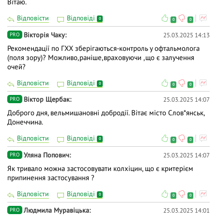
Вітаю.
Відповісти
Відповіді
0
0
0
Вiкторiя Чаку
25.03.2025 14:13
PRO
Рекомендації по ГХХ зберігаються-контроль у офтальмолога
(поля зору)? Можливо,раніше,враховуючи ,що є залучення
очей?
Відповісти
Відповіді
0
0
0
Віктор Щербак
25.03.2025 14:07
PRO
Доброго дня, вельмишановні добродії. Вітає місто Слов*янськ,
Донеччина.
Відповісти
Відповіді
0
0
0
Уляна Попович
25.03.2025 14:07
PRO
Як тривало можна застосовувати колхіцин, що є критерієм
припинення застосування ?
Відповісти
Відповіді
0
0
0
Людмила Муравіцька
25.03.2025 14:01
PRO