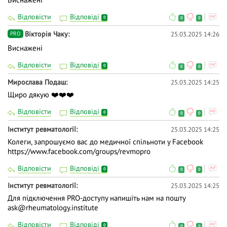
Відповісти
Відповіді
0
0
0
Вiкторiя Чаку
25.03.2025 14:26
PRO
Виснажені
Відповісти
Відповіді
0
0
0
Мирослава Подаш
25.03.2025 14:25
Щиро дякую ❤️❤️❤️
Відповісти
Відповіді
0
0
0
Інститут ревматології
25.03.2025 14:25
Колеги, запрошуємо вас до медичної спільноти у Facebook
https://www.facebook.com/groups/revmopro
Відповісти
Відповіді
0
0
0
Інститут ревматології
25.03.2025 14:25
Для підключення PRO-доступу напишіть нам на пошту
ask@rheumatology.institute
Відповісти
Відповіді
0
0
0