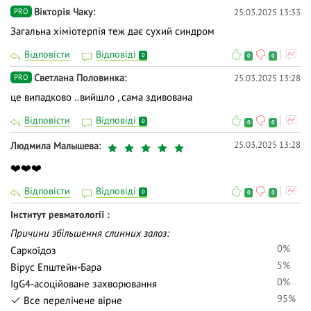
Вiкторiя Чаку
25.03.2025 13:33
PRO
Загальна хіміотерпія теж дає сухий синдром
Відповісти
Відповіді
0
0
0
Светлана Половинка
25.03.2025 13:28
PRO
це випадково ..вийшло , сама здивована
Відповісти
Відповіді
0
0
0
25.03.2025 13:28
Людмила Малышева
❤️❤️❤️
Відповісти
Відповіді
0
0
0
Інститут ревматології
Причини збільшення слинних залоз:
0%
Саркоїдоз
5%
Вірус Епштейн-Бара
0%
IgG4-асоційоване захворювання
95%
Все перелічене вірне