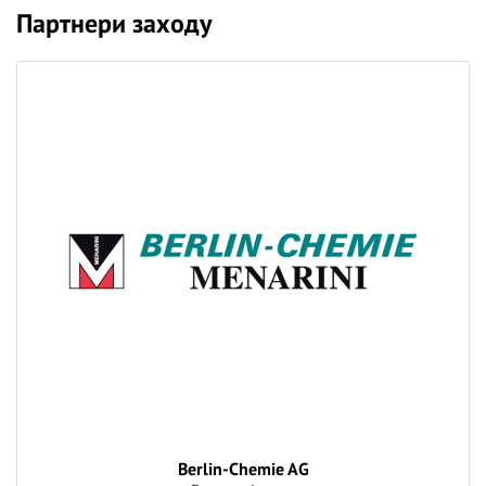
✅ Найбільш інформативні лабораторні методи.
Партнери заходу
✅ Нові терапевтичні стратегії: медикаментозні та
немедикаментозні підходи.
✅ Методи покращення якості життя пацієнтів із
хворобою Шегрена.
❓ Поставте питання на тему вебінару лекторам у
коментарях і ми відповімо на них у ході трансляції.
👍 Долучайтеся до діалогу, задавайте питання та
висловлюйте власну думку - зробіть навчання
дієвішим. Ми намагаємось відповідати і після
вебінарів.
Berlin-Chemie AG