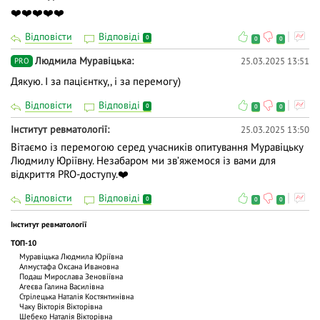
❤️❤️❤️❤️❤️
Відповісти
Відповіді
0
0
0
Людмила Муравіцька
25.03.2025 13:51
PRO
Дякую. І за пацієнтку,, і за перемогу)
Відповісти
Відповіді
0
0
0
Інститут ревматології
25.03.2025 13:50
Вітаємо із перемогою серед учасників опитування Муравіцьку
Людмилу Юріївну. Незабаром ми звʼяжемося із вами для
відкриття PRO-доступу.❤️
Відповісти
Відповіді
0
0
0
Інститут ревматології
ТОП-10
Муравіцька Людмила Юріївна
Алмустафа Оксана Ивановна
Подаш Мирослава Зеновіївна
Агеєва Галина Василівна
Стрілецька Наталія Костянтинівна
Чаку Вiкторiя Вiкторiвна
Шебеко Наталія Вікторівна