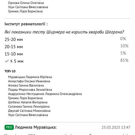
Орлова Олена Олегівна
Узун Світлана Вячеславівна
Гринюк Лідія Борисівна
Інститут ревматології
Які показники тесту Ширмера на користь хвороби Шегрена?
0%
25-20 мм
10%
20-15 мм
5%
15-10 мм
85%
≤ 5 мм
ТОП-10
Муравіцька Людмила Юріївна
Алмустафа Оксана Ивановна
Агеєва Галина Василівна
Подаш Мирослава Зеновіївна
Андрусенко-Неглущенко Людмила Олександрівна
Гринюк Лідія Борисівна
Шебеко Наталія Вікторівна
Сопачова Галина Леонідівна
Джулай Світлана Миколаївна
Узун Світлана Вячеславівна
Людмила Муравіцька
25.03.2025 13:47
PRO