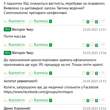
У пацієнтки ХШ, планується вагітність, перебуває на плаквенілі.
Виявлено са щитовидної залози. Тактика ведення?
Симптоматичні препарати неефективні.
Відповісти
Відповіді
0
0
0
Вiкторiя Чаку
25.03.2025 13:57
PRO
Потім массаж
Відповісти
Відповіді
0
0
0
Вiкторiя Чаку
25.03.2025 13:56
PRO
До призначення циклоспорінових крапель офтальмологи
призначають ще курс IPL процедур на очі. Тільки потім краплі.
Відповісти
Відповіді
0
0
0
Інститут ревматології
25.03.2025 13:53
Колеги, запрошуємо вас до медичної спільноти у Facebook
https://www.facebook.com/groups/revmopro
Відповісти
Відповіді
0
0
0
Денис Куринний
25.03.2025 13:52