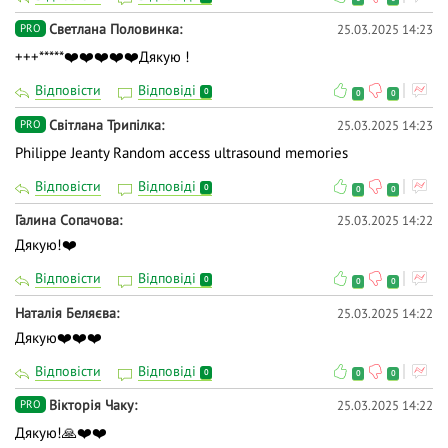
Светлана Половинка
25.03.2025 14:23
PRO
+++*****❤️❤️❤️❤️❤️Дякую !
Відповісти
Відповіді
0
0
0
Світлана Трипілка
25.03.2025 14:23
PRO
Philippe Jeanty Random access ultrasound memories
Відповісти
Відповіді
0
0
0
Галина Сопачова
25.03.2025 14:22
Дякую!❤️
Відповісти
Відповіді
0
0
0
Наталія Беляєва
25.03.2025 14:22
Дякую❤️❤️❤️
Відповісти
Відповіді
0
0
0
Вiкторiя Чаку
25.03.2025 14:22
PRO
Дякую!🙏❤️❤️