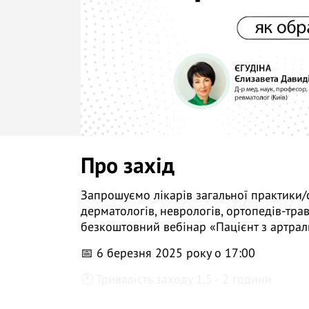
Про захід
Запрошуємо лікарів загальної практики/с
дерматологів, неврологів, ортопедів-трав
безкоштовний вебінар «Пацієнт з артралг
📅 6 березня 2025 року о 17:00
🕐 Тривалість заходу 1,5 - 2 години
👩 Д-р мед. наук, проф., лікар-ревматолог 