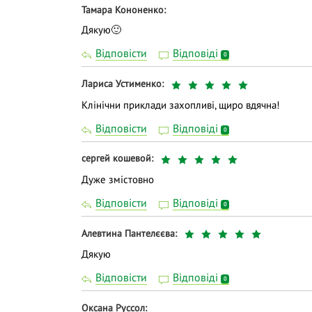
Тамара Кононенко
Дякую🙂
Відповісти
Відповіді
0
Лариса Устименко
Клінічни приклади захопливі, щиро вдячна!
Відповісти
Відповіді
0
сергей кошевой
Дуже змістовно
Відповісти
Відповіді
0
Алевтина Пантелєєва
Дякую
Відповісти
Відповіді
0
Оксана Руссол