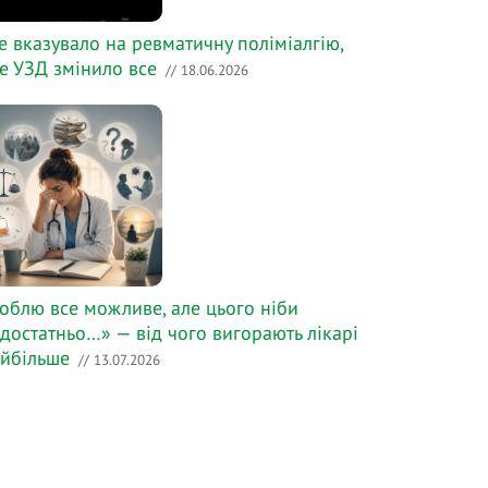
е вказувало на ревматичну поліміалгію,
е УЗД змінило все
// 18.06.2026
облю все можливе, але цього ніби
достатньо…» — від чого вигорають лікарі
йбільше
// 13.07.2026