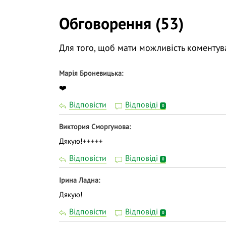
І відповімо на ваші запитання.
Обговорення (53)
❓ Поставте питання на тему вебінару лек
трансляції.
Для того, щоб мати можливість коментув
👍 Долучайтеся до діалогу, задавайте пит
навчання дієвішим. Ми намагаємось відпо
Марія Броневицька
❤️
Відповісти
Відповіді
0
Виктория Сморгунова
Дякую!+++++
Відповісти
Відповіді
0
Iрина Ладна
Дякую!
Відповісти
Відповіді
0