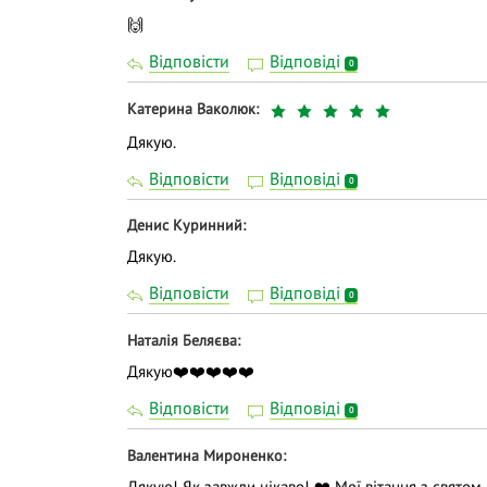
🙌
Відповісти
Відповіді
0
Катерина Ваколюк
Дякую.
Відповісти
Відповіді
0
Денис Куринний
Дякую.
Відповісти
Відповіді
0
Наталія Беляєва
Дякую❤️❤️❤️❤️❤️
Відповісти
Відповіді
0
Валентина Мироненко
Дякую! Як завжди цікаво! ❤️ Мої вітання з святом