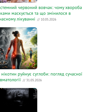
стемний червоний вовчак: чому хвороба
ками маскується та що змінилося в
часному лікуванні
// 10.05.2026
 нікотин руйнує суглоби: погляд сучасної
вматології
// 31.05.2026