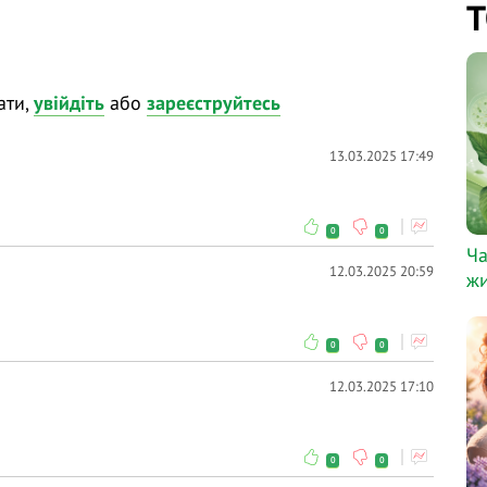
Т
торам у коментарях і ми відповімо на них у ході
ати,
увійдіть
або
зареєструйтесь
ання та висловлюйте власну думку - зробіть
відати і після вебінарів.
13.03.2025 17:49
0
0
Ча
12.03.2025 20:59
жи
0
0
12.03.2025 17:10
0
0