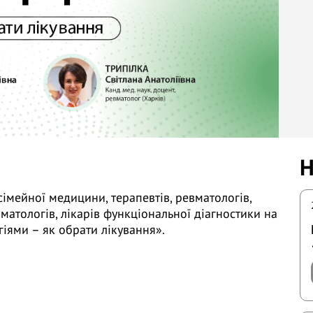
Н
імейної медицини, терапевтів, ревматологів,
матологів, лікарів функціональної діагностики на
іями – як обрати лікування».
Єгудіна Є.Д. (м. Київ)