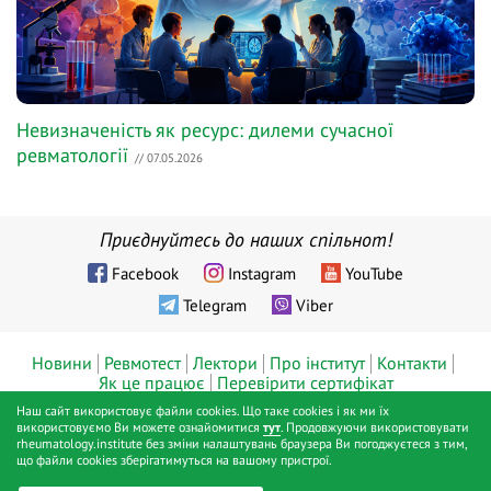
Невизначеність як ресурс: дилеми сучасної
ревматології
// 07.05.2026
Приєднуйтесь до наших спільнот!
Facebook
Instagram
YouTube
Telegram
Viber
Новини
Ревмотест
Лектори
Про інститут
Контакти
Як це працює
Перевірити сертифікат
Наш сайт використовує файли cookies. Що таке cookies і як ми їх
© ТОВ «Діджитал хелс», Інститут ревматології™, Київ, 2019 - 2026
використовуємо Ви можете ознайомитися
тут
. Продовжуючи використовувати
rheumatology.institute без зміни налаштувань браузера Ви погоджуєтеся з тим,
pp.
що файли cookies зберігатимуться на вашому пристрої.
Публічна оферта
Політика конфіденційності
Positive SSL
|
|