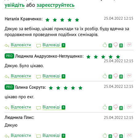
увійдіть
або
зареєструйтесь
✅проведемо розбір клінічних випадків;
25.04.2022 12:15
Наталія Кравченко
✅ зробимо вибір лікування для пацієнта з
Дякую за вебінар, цікаві приклади та їх розбір. буду вдячна за
ревматичним захворюванням та артеріальною
продовження проведення подібних семінарів.
гіпертензією.
Відповісти
Відповіді
0
0
0
❓ Поставте питання на тему вебінару лекторам у
коментарях і ми відповімо на них у ході трансляції.
Людмила Андрусенко-Неглущенко
PRO
25.04.2022 12:15
Дякую. Було цікаво.
👍 Долучайтеся до діалогу, задавайте питання та
висловлюйте власну думку - зробіть навчання
Відповісти
Відповіді
0
0
0
дієвішим. Ми намагаємось відповідати і після
25.04.2022 12:15
Галина Сокрута
вебінарів.
PRO
цікаво про екг.
Відповісти
Відповіді
0
0
0
Людмила Плис
25.04.2022 12:15
Дякую
Відповісти
Відповіді
0
0
0