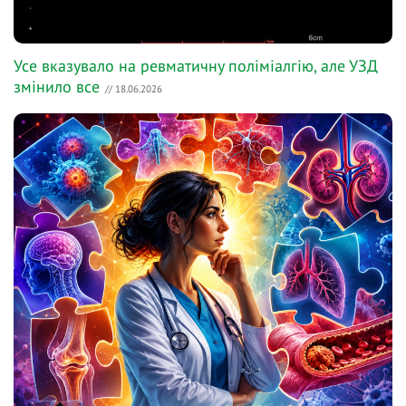
Усе вказувало на ревматичну поліміалгію, але УЗД
змінило все
// 18.06.2026