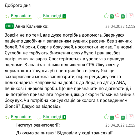
Доброго дня
Відповісти
Відповіді
0
3
0
Анна Кальченко
25.04.2022 12:15
PRO
Зовсім не по темі, але дуже потрібна допомога. Звернувся
пацієнт з двобічним запаленням вушних раковин без значних
болей. 74 роки. Скарг з боку очей, носоглотки немає. Т в нормі.
Суглоби не турбують. Зниження слуху було і раніше, без
погіршення на зараз. Спостерігається в уролога з приводу
аденоми. В аналізах тільки підвищення СРБ. Лікувався у
дерматолога 2 курса а/б і центрин без ефекту. Які ще
захворювання можна запідозрити, окрім рецидивуючого
поліхондрита. Направила на дообст. до Лора, на а/т до АNA,
печінкові і ниркові проби. Що ще призначити по діагностиці, і
чи потрібно призначати гормони, якщо скарги тільки на зміни з
боку вух. Чи потрібна консультація онколога з проведенням
біопсії? Дякую за відповідь
Відповісти
Відповіді
1
1
0
Інститут ревматології
25.04.2022 12:15
Дякуємо за питаня! Відповіли у ході трансляції.