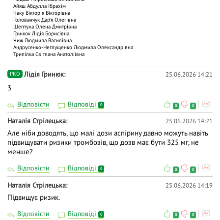
Айяш Абдулла Ібрахім
Чаку Вiкторiя Вiкторiвна
Голованчук Дар‘я Олегівна
Шептуха Олена Дмитрівна
Гринюк Лідія Борисівна
Чиж Людмила Василівна
Андрусенко-Неглущенко Людмила Олександрівна
Трипілка Світлана Анатоліївна
Лідія Гринюк
25.06.2026 14:21
PRO
3
Відповісти
Відповіді
0
0
0
Наталія Стрілецька
25.06.2026 14:21
Але ніби доводять, що малі дози аспірину давно можуть навіть
підвищувати ризики тромбозів, що дозв має бути 325 мг, не
менше?
Відповісти
Відповіді
0
0
0
Наталія Стрілецька
25.06.2026 14:19
Підвищує ризик.
Відповісти
Відповіді
0
0
0