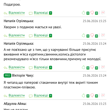
Подагрою.
Відповісти
Відповіді
0
0
0
Наталія Стрілецька
25.06.2026 15:25
Хворим з поданою мається на увазі.
Відповісти
Відповіді
0
0
0
Наталія Стрілецька
25.06.2026 15:24
А не пов'язано це з тим, що у харчуванні більше присутнє
вживання м'яса курятини,свинини,колись дієтологи
рекомендувало м'ясо тільки яловичини,причому не молодої.
Відповісти
Відповіді
0
0
0
Вiкторiя Чаку
25.06.2026 15:24
PRO
Я читала,що паперові стаканчики внутрі теж вкриті тонким
пластиком-плівкою.
Відповісти
Відповіді
0
0
0
Абдулла Айяш
25.06.2026 15:23
Нет не пластик