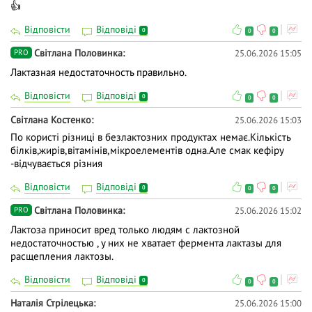
👍
Відповісти
Відповіді
0
0
0
Світлана Половинка
25.06.2026 15:05
PRO
Лактазная недостаточность правильно.
Відповісти
Відповіді
0
0
0
Світлана Костенко
25.06.2026 15:03
По користі різниці в безлактозних продуктах немає.Кількість
білків,жирів,вітамінів,мікроелементів одна.Але смак кефіру
-відчувається різния
Відповісти
Відповіді
0
0
0
Світлана Половинка
25.06.2026 15:02
PRO
Лактоза приносит вред только людям с лактозной
недостаточностью , у них не хватает фермента лактазы для
расщепления лактозы.
Відповісти
Відповіді
0
0
0
Наталія Стрілецька
25.06.2026 15:00