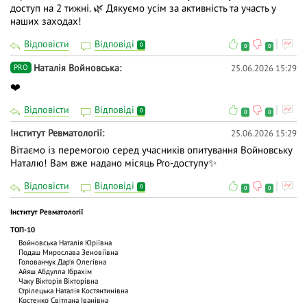
доступ на 2 тижні. 🌿 Дякуємо усім за активність та участь у
наших заходах!
Відповісти
Відповіді
0
0
0
Наталія Войновська
25.06.2026 15:29
PRO
❤️
Відповісти
Відповіді
0
0
0
Iнститут Ревматології
25.06.2026 15:29
Вітаємо із перемогою серед учасників опитування Войновську
Наталю! Вам вже надано місяць Pro-доступу✨
Відповісти
Відповіді
0
0
0
Iнститут Ревматології
ТОП-10
Войновська Наталія Юріївна
Подаш Мирослава Зеновіївна
Голованчук Дар‘я Олегівна
Айяш Абдулла Ібрахім
Чаку Вiкторiя Вiкторiвна
Стрілецька Наталія Костянтинівна
Костенко Світлана Іванівна