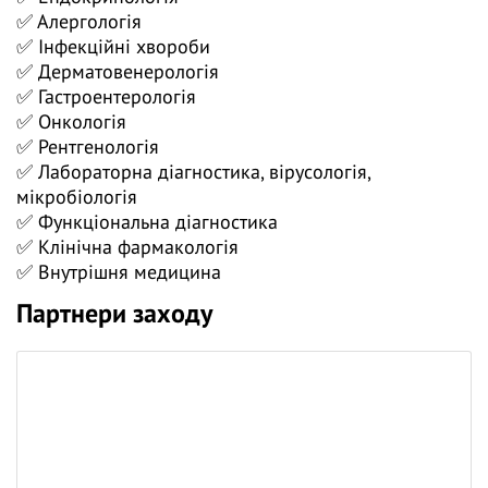
✅ Алергологія
👍 Долучайтеся до діалогу, задавайте питання та
✅ Інфекційні хвороби
висловлюйте власну думку - зробіть навчання
✅ Дерматовенерологія
дієвішим. Ми намагаємось відповідати і після
✅ Гастроентерологія
вебінарів.
✅ Онкологія
✅ Рентгенологія
✅ Лабораторна діагностика, вірусологія,
мікробіологія
✅ Функціональна діагностика
✅ Клінічна фармакологія
✅ Внутрішня медицина
Партнери заходу