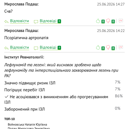
Мирослава Подаш
25.06.2026 14:27
Счв?
Відповісти
Відповіді
0
0
0
Мирослава Подаш
25.06.2026 14:22
Псоріатична артропатія
Відповісти
Відповіді
0
0
0
Iнститут Ревматології
Лефлуномід та легені: який висновок зроблено щодо
лефлуноміду та інтерстиціального захворювання легень при
РА?
7%
Значно підвищує ризик ІЗЛ
7%
Погіршує перебіг ІЗЛ
86%
Не асоціювався з виникненням або прогресуванням
ІЗЛ
0%
Заборонений при ІЗЛ
ТОП-10
Войновська Наталія Юріївна
Подаш Мирослава Зеновіївна