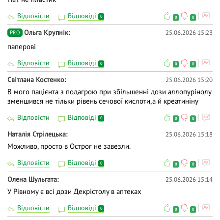
Відповісти
Відповіді
0
0
0
Ольга Крупнік
25.06.2026 15:23
PRO
паперові
Відповісти
Відповіді
0
0
0
Світлана Костенко
25.06.2026 15:20
В мого пацієнта з подагрою при збільшенні дози аллопурінолу
зменшився не тільки рівень сечової кислоти,а й креатиніну
Відповісти
Відповіді
0
0
0
Наталія Стрілецька
25.06.2026 15:18
Можливо, просто в Острог не завезли.
Відповісти
Відповіді
0
0
0
Олена Шульгата
25.06.2026 15:14
У Рівному є всі дози Декрістолу в аптеках
Відповісти
Відповіді
0
0
0