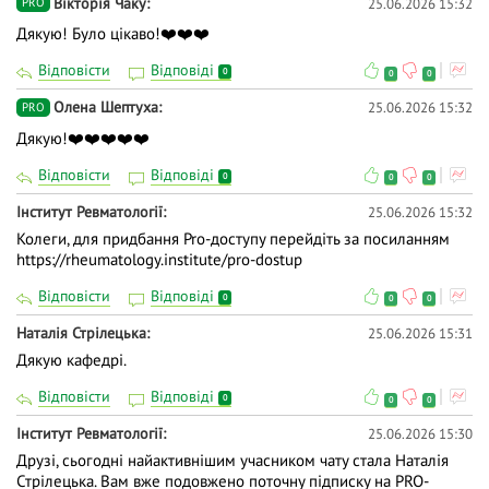
Вiкторiя Чаку
25.06.2026 15:32
PRO
Дякую! Було цікаво!❤️❤️❤️
Відповісти
Відповіді
0
0
0
Олена Шептуха
25.06.2026 15:32
PRO
Дякую!❤️❤️❤️❤️❤️
Відповісти
Відповіді
0
0
0
Iнститут Ревматології
25.06.2026 15:32
Колеги, для придбання Pro-доступу перейдіть за посиланням
https://rheumatology.institute/pro-dostup
Відповісти
Відповіді
0
0
0
Наталія Стрілецька
25.06.2026 15:31
Дякую кафедрі.
Відповісти
Відповіді
0
0
0
Iнститут Ревматології
25.06.2026 15:30
Друзі, сьогодні найактивнішим учасником чату стала Наталія
Стрілецька. Вам вже подовжено поточну підписку на PRO-