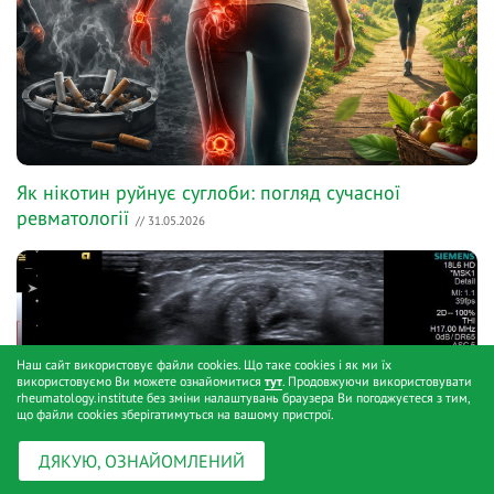
Як нікотин руйнує суглоби: погляд сучасної
ревматології
// 31.05.2026
Наш сайт використовує файли cookies. Що таке cookies і як ми їх
використовуємо Ви можете ознайомитися
тут
. Продовжуючи використовувати
rheumatology.institute без зміни налаштувань браузера Ви погоджуєтеся з тим,
що файли cookies зберігатимуться на вашому пристрої.
ДЯКУЮ, ОЗНАЙОМЛЕНИЙ