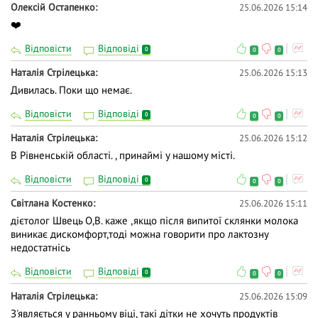
Олексій Остапенко
25.06.2026 15:14
❤️
Відповісти
Відповіді
0
0
0
Наталія Стрілецька
25.06.2026 15:13
Дивилась. Поки що немає.
Відповісти
Відповіді
0
0
0
Наталія Стрілецька
25.06.2026 15:12
В Рівненській області. , принаймі у нашому місті.
Відповісти
Відповіді
0
0
0
Світлана Костенко
25.06.2026 15:11
дієтолог Швець О,В. каже ,якщо після випитої склянки молока
виникає дискомфорт,тоді можна говорити про лактозну
недостатнісь
Відповісти
Відповіді
0
0
0
Наталія Стрілецька
25.06.2026 15:09
З'являється у ранньому віці, такі дітки не хочуть продуктів