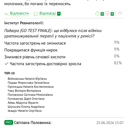
молочних, бо погано їх переносять.
Відповісти
Відповіді
0
0
0
Iнститут Ревматології
Подагра (GO TEST FINALE): що відбулося після відміни
уратзнижувальної терапії у пацієнтів у ремісії?
9%
Частота загострень не змінилася
9%
Покращилася функція нирок
0%
Знизився рівень сечової кислоти
82%
Частота загострень достовірно зросла
ТОП-10
Войновська Наталія Юріївна
Подаш Мирослава Зеновіївна
Стрілецька Наталія Костянтинівна
Чаку Вiкторiя Вiкторiвна
Половинка Світлана Миколаївна
Голованчук Дар‘я Олегівна
Айяш Абдулла Ібрахім
Шульгата Олена Андріївна
Іващук Наталія Сергіївна
Світлана Половинка
25.06.2026 15:07
PRO