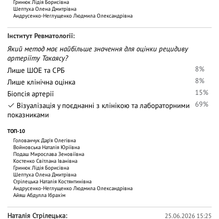
Гринюк Лідія Борисівна
Шептуха Олена Дмитрівна
Андрусенко-Неглущенко Людмила Олександрівна
Iнститут Ревматології
Який метод має найбільше значення для оцінки рецидиву
артеріїту Такаясу?
8%
Лише ШОЕ та СРБ
8%
Лише клінічна оцінка
15%
Біопсія артерії
69%
Візуалізація у поєднанні з клінікою та лабораторними
показниками
ТОП-10
Голованчук Дар‘я Олегівна
Войновська Наталія Юріївна
Подаш Мирослава Зеновіївна
Костенко Світлана Іванівна
Гринюк Лідія Борисівна
Шептуха Олена Дмитрівна
Стрілецька Наталія Костянтинівна
Андрусенко-Неглущенко Людмила Олександрівна
Айяш Абдулла Ібрахім
Наталія Стрілецька
25.06.2026 15:25