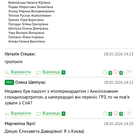
Войновська Наталія Юріївна
Подаш Мирослава Зеновіївна
Холод Марина Володимирівна
Теплов Руслан Анатолійович
Гринюк Лідія Борисівна
Поліщук Тетяна Григорівна
Шептуха Олена Дмитрівна
Чаку Вiкторiя Вiкторiвна
Попович Уляна Ігорівна
Агеєва Галина Василівна
Наталія Стецюк
28.05.2026 14:23
тропонін
Відповісти
Відповіді
0
0
0
Олена Шептуха
28.05.2026 14:22
PRO
Недавно був пацієнт з міоперикардитом і Анкілозивним
спондилоартритом, а напередодні він переніс ГРЗ, то чи повʼя
зувати з СпА?
Відповісти
Відповіді
0
0
0
Марчеліна Гергі
28.05.2026 14:20
Дякую Єлизавета Давидівна! Я з Києва)