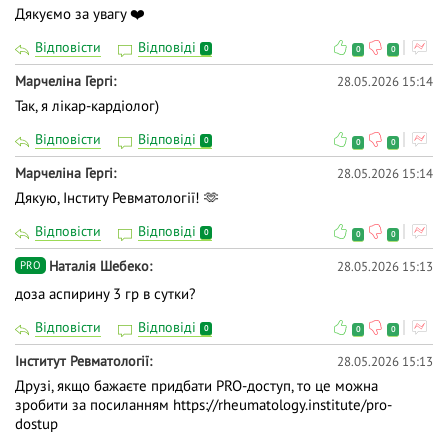
Дякуємо за увагу ❤️
Відповісти
Відповіді
0
0
0
Марчеліна Гергі
28.05.2026 15:14
Так, я лікар-кардіолог)
Відповісти
Відповіді
0
0
0
Марчеліна Гергі
28.05.2026 15:14
Дякую, Інститу Ревматології! 🫶
Відповісти
Відповіді
0
0
0
Наталія Шебеко
28.05.2026 15:13
PRO
доза аспирину 3 гр в сутки?
Відповісти
Відповіді
0
0
0
Iнститут Ревматології
28.05.2026 15:13
Друзі, якщо бажаєте придбати PRO-доступ, то це можна
зробити за посиланням
https://rheumatology.institute/pro-
dostup