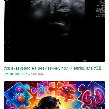
Усе вказувало на ревматичну поліміалгію, але УЗД
змінило все
// 18.06.2026