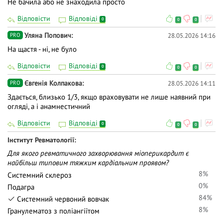
Не бачила або не знаходила просто
Відповісти
Відповіді
0
0
0
Уляна Попович
28.05.2026 14:16
PRO
На щастя - ні, не було
Відповісти
Відповіді
0
0
0
Євгенія Колпакова
28.05.2026 14:11
PRO
Здається, близько 1/3, якщо враховувати не лише наявний при
огляді, а і анамнестичний
Відповісти
Відповіді
0
0
0
Iнститут Ревматології
Для якого ревматичного захворювання міоперикардит є
найбільш типовим тяжким кардіальним проявом?
8%
Системний склероз
0%
Подагра
84%
Системний червоний вовчак
8%
Гранулематоз з поліангіїтом