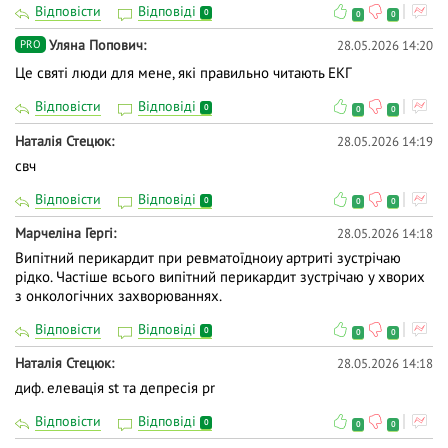
Відповісти
Відповіді
0
0
0
Уляна Попович
28.05.2026 14:20
PRO
Це святі люди для мене, які правильно читають ЕКГ
Відповісти
Відповіді
0
0
0
Наталія Стецюк
28.05.2026 14:19
свч
Відповісти
Відповіді
0
0
0
Марчеліна Гергі
28.05.2026 14:18
Випітний перикардит при ревматоїдноиу артриті зустрічаю
рідко. Частіше всього випітний перикардит зустрічаю у хворих
з онкологічних захворюваннях.
Відповісти
Відповіді
0
0
0
Наталія Стецюк
28.05.2026 14:18
диф. елевація st та депресія pr
Відповісти
Відповіді
0
0
0