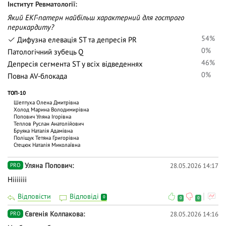
Iнститут Ревматології
Який ЕКГ-патерн найбільш характерний для гострого
перикардиту?
54%
Дифузна елевація ST та депресія PR
0%
Патологічний зубець Q
46%
Депресія сегмента ST у всіх відведеннях
0%
Повна AV-блокада
ТОП-10
Шептуха Олена Дмитрівна
Холод Марина Володимирівна
Попович Уляна Ігорівна
Теплов Руслан Анатолійович
Бруяка Наталія Адамівна
Поліщук Тетяна Григорівна
Стецюк Наталія Миколаївна
Уляна Попович
28.05.2026 14:17
PRO
Нііііііі
Відповісти
Відповіді
0
0
0
Євгенія Колпакова
28.05.2026 14:16
PRO