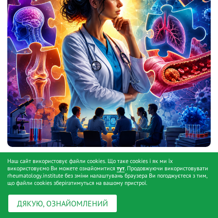
Невизначеність як ресурс: дилеми сучасної
Наш сайт використовує файли cookies. Що таке cookies і як ми їх
ревматології
використовуємо Ви можете ознайомитися
тут
. Продовжуючи використовувати
// 07.05.2026
rheumatology.institute без зміни налаштувань браузера Ви погоджуєтеся з тим,
що файли cookies зберігатимуться на вашому пристрої.
ДЯКУЮ, ОЗНАЙОМЛЕНИЙ
Приєднуйтесь до наших спільнот!