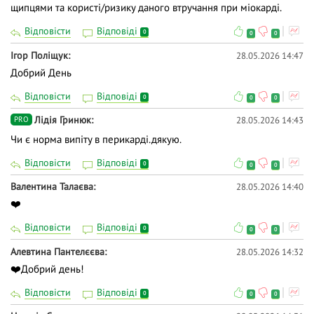
щипцями та користі/ризику даного втручання при міокарді.
Відповісти
Відповіді
0
0
0
Ігор Поліщук
28.05.2026 14:47
Добрий День
Відповісти
Відповіді
0
0
0
Лідія Гринюк
28.05.2026 14:43
PRO
Чи є норма випіту в перикарді.дякую.
Відповісти
Відповіді
0
0
0
Валентина Талаєва
28.05.2026 14:40
❤️
Відповісти
Відповіді
0
0
0
Алевтина Пантелєєва
28.05.2026 14:32
❤️Добрий день!
Відповісти
Відповіді
0
0
0