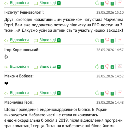
Відповісти
Відповіді
0
0
0
Iнститут Ревматології
28.05.2026 15:10
Друзі, сьогодні найактивнішим учасником чату стала Марчеліна
Гергі. Вам вже подовжено поточну підписку на PRO-доступ на 2
тижні. 🌿 Дякуємо усім за активність та участь у наших заходах!
Відповісти
Відповіді
0
0
0
Ігор Кореновський
28.05.2026 14:57
👍
Відповісти
Відповіді
0
0
0
Максим Бобков
28.05.2026 14:52
❤️
Відповісти
Відповіді
0
0
0
Марчеліна Гергі
28.05.2026 14:48
Щодо проведення ендоміокардіальної біопсії. В Україні
виконується. Набагато частіше стала виконуватись
ендоміокардіальна біопсія з 2019, після відновлення програми
трансплантації серця. Питання в забезпеченні біопсійними