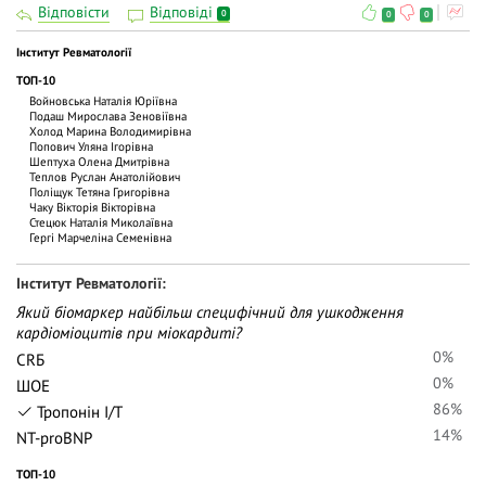
Відповісти
Відповіді
0
0
0
Iнститут Ревматології
ТОП-10
Войновська Наталія Юріївна
Подаш Мирослава Зеновіївна
Холод Марина Володимирівна
Попович Уляна Ігорівна
Шептуха Олена Дмитрівна
Теплов Руслан Анатолійович
Поліщук Тетяна Григорівна
Чаку Вiкторiя Вiкторiвна
Стецюк Наталія Миколаївна
Гергі Марчеліна Семенівна
Iнститут Ревматології
Який біомаркер найбільш специфічний для ушкодження
кардіоміоцитів при міокардиті?
0%
CRБ
0%
ШОЕ
86%
Тропонін I/T
14%
NT-proBNP
ТОП-10