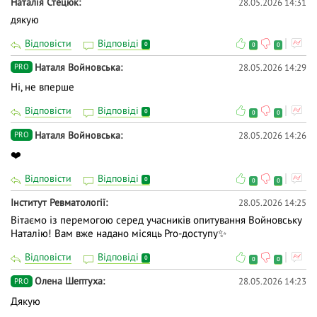
Наталія Стецюк
28.05.2026 14:31
дякую
Відповісти
Відповіді
0
0
0
Наталя Войновська
28.05.2026 14:29
PRO
Ні, не вперше
Відповісти
Відповіді
0
0
0
Наталя Войновська
28.05.2026 14:26
PRO
❤️
Відповісти
Відповіді
0
0
0
Iнститут Ревматології
28.05.2026 14:25
Вітаємо із перемогою серед учасників опитування Войновську
Наталію! Вам вже надано місяць Pro-доступу✨
Відповісти
Відповіді
0
0
0
Олена Шептуха
28.05.2026 14:23
PRO
Дякую