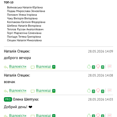
ТОП-10
Войновська Наталія Юріївна
Подаш Мирослава Зеновіївна
Попович Уляна Ігорівна
Чаку Вiкторiя Вiкторiвна
Колпакова Євгенія Федорівна
Шебеко Наталія Вікторівна
Теплов Руслан Анатолійович
Гергі Марчеліна Семенівна
Поліщук Тетяна Григорівна
Стецюк Наталія Миколаївна
Наталія Стецюк
28.05.2026 14:09
доброго вечора
Відповісти
Відповіді
0
0
0
Наталія Стецюк
28.05.2026 14:08
вовчак
Відповісти
Відповіді
0
0
0
Олена Шептуха
28.05.2026 14:03
PRO
Добрий день! ❤️
Відповісти
Відповіді
0
0
0