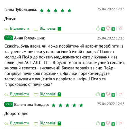
коментарях і ми відповімо на них у ході трансляції.
25.04.2022 12:15
Ганна Тубольцева
👍 Долучайтеся до діалогу, задавайте питання та
Дякую
висловлюйте власну думку - зробіть навчання
Відповісти
Відповіді
0
дієвішим. Ми намагаємось відповідати і після
0
0
вебінарів.
Анна Голодишин
25.04.2022 12:15
PRO
Скажіть, будь ласка, чи може псоріатичний артрит перебігати із
залученням печінки у патологічний ічний процес? Пацієнт
молодий ПсАр до початку медикаментозного лікування має
підвищені АСТ, АЛТ і ГГТ! Вірусні гепатити, автоімунний гепатит,
жировий гепатоз - виключені! Базова терапія звісно ПсАр -
погіршує печінкові показники. Які ліки порекомендуєте
застосовувати у пацієнтів з псоріазом шкіри і ПсАр та
"спрокованою" печінкою?
Відповісти
Відповіді
0
0
0
25.04.2022 12:15
Валентина Бондар
PRO
Доброго дня
Відповісти
Відповіді
0
0
0