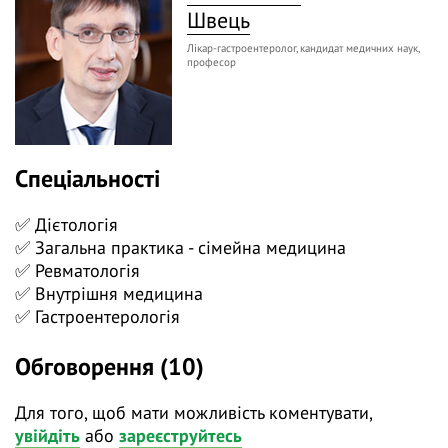
Швець
протиревматичними препаратами.
Лікар-гастроентеролог, кандидат медичних наук,
На мультидисциплінарному вебінарі
професор
«Медикаментозне пошкодження печінки у
ревматологічних хворих - ризик, виявлення,
запобігання та лікування» ми поговоримо про:
✅ ліки, які найчастіше призводять до лікарсько-
Спеціальності
індукованого гепатиту;
✅ Дієтологія
✅ визначення та типи лікарсько-індукованого
✅ Загальна практика - сімейна медицина
гепатиту;
✅ Ревматологія
✅ ведення пацієнта на тлі підвищених ризиків
✅ Внутрішня медицина
медикаментозного пошкодження печінки;
✅ Гастроентерологія
✅ диференційний діагноз лікарсько-індукованого
Обговорення (10)
гепатиту;
✅ лікування лікарсько-індукованого гепатиту.
Для того, щоб мати можливість коментувати,
увійдіть
або
зареєструйтесь
❓ Поставте питання на тему вебінару лекторам у