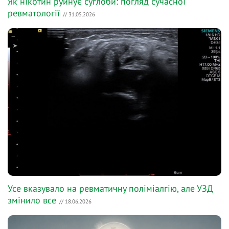
Як нікотин руйнує суглоби: погляд сучасної
ревматології
// 31.05.2026
Усе вказувало на ревматичну поліміалгію, але УЗД
змінило все
// 18.06.2026