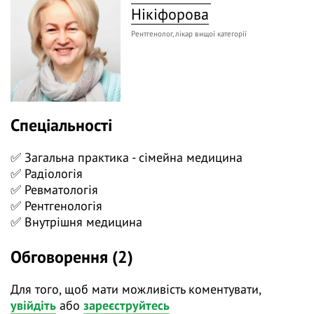
ураження найбільшого суглоба людини, проведемо
Нікіфорова
диференційний діагноз асептичного некрозу,
Рентгенолог, лікар вищої категорії
синовіту, бурситів, травм, пошкодження та розривів
суглобової губи.
Спеціальності
✅ Загальна практика - сімейна медицина
✅ Радіологія
✅ Ревматологія
✅ Рентгенологія
✅ Внутрішня медицина
Обговорення (2)
Для того, щоб мати можливість коментувати,
увійдіть
або
зареєструйтесь