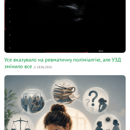
Усе вказувало на ревматичну поліміалгію, але УЗД
змінило все
// 18.06.2026