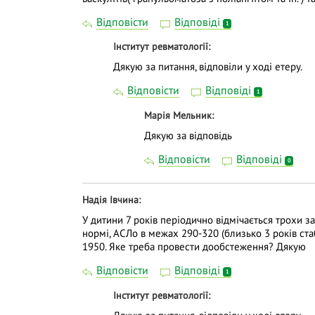
Відповісти
Відповіді
1
Інститут ревматології
Дякую за питання, відповіли у ході етеру.
Відповісти
Відповіді
1
Марія Мельник
Дякую за відповідь
Відповісти
Відповіді
0
Надія Івчина
У дитини 7 років періодично відмічається трохи з
нормі, АСЛо в межах 290-320 (близько 3 років ста
1950. Яке треба провести дообстеження? Дякую
Відповісти
Відповіді
1
Інститут ревматології