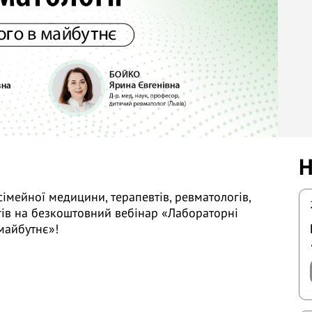
Н
імейної медицини, терапевтів, ревматологів,
гів на безкоштовний вебінар «Лабораторні
майбутнє»!
Єгудіна Є.Д. (м. Київ)