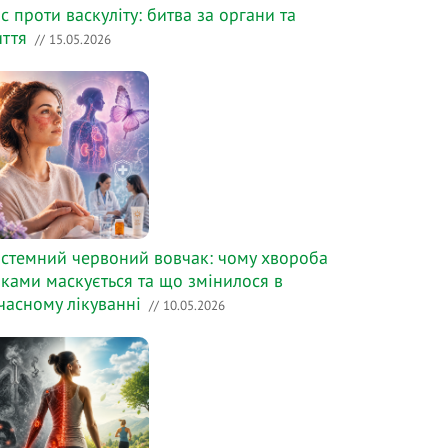
с проти васкуліту: битва за органи та
ття
// 15.05.2026
стемний червоний вовчак: чому хвороба
ками маскується та що змінилося в
часному лікуванні
// 10.05.2026