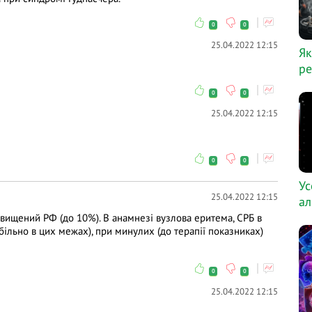
0
0
25.04.2022 12:15
Як
ре
0
0
25.04.2022 12:15
0
0
Ус
25.04.2022 12:15
ал
авищений РФ (до 10%). В анамнезі вузлова еритема, СРБ в
більно в цих межах), при минулих (до терапії показниках)
0
0
25.04.2022 12:15