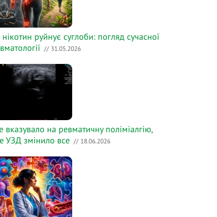
 нікотин руйнує суглоби: погляд сучасної
вматології
// 31.05.2026
е вказувало на ревматичну поліміалгію,
е УЗД змінило все
// 18.06.2026