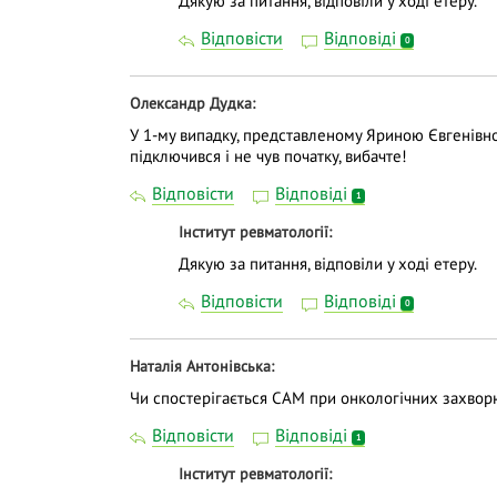
Дякую за питання, відповіли у ході етеру.
Відповісти
Відповіді
0
Олександр Дудка
У 1-му випадку, представленому Яриною Євгенівно
підключився і не чув початку, вибачте!
Відповісти
Відповіді
1
Інститут ревматології
Дякую за питання, відповіли у ході етеру.
Відповісти
Відповіді
0
Наталія Антонівська
Чи спостерігається САМ при онкологічних захворю
Відповісти
Відповіді
1
Інститут ревматології