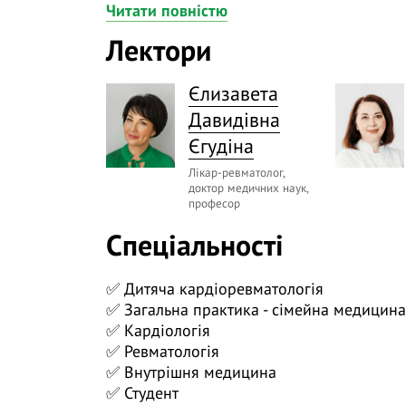
Читати повністю
👩 Д-р мед. наук, проф., дитячий ревматол
Лектори
👀 Лабораторний маркер для діагностик
є визначальним, крім того, за їх допомо
Єлизавета
аутоімунного та аутозапального процесу.
Давидівна
Деякі маркери ми використовуємо достат
Єгудіна
🟢 антинуклеарні антитіла;
Лікар-ревматолог,
доктор медичних наук,
професор
🟢 ревматоїдний фактор;
Спеціальності
🟢 антинейтрофільни цитоплазматичні ан
У минулому сучасна медицина залишила 
✅ Дитяча кардіоревматологія
✅ Загальна практика - сімейна медицина
👍 Не так давно зʼявились і нові маркер
✅ Кардіологія
практику.
✅ Ревматологія
Сюди належать:
✅ Внутрішня медицина
✅ Студент
🟢 кальпротектин крові;