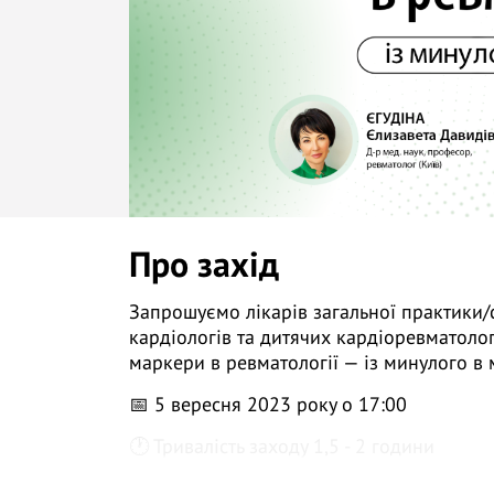
Про захід
Запрошуємо лікарів загальної практики/с
кардіологів та дитячих кардіоревматоло
маркери в ревматології — із минулого в 
📅 5 вересня 2023 року о 17:00
🕐 Тривалість заходу 1,5 - 2 години
👩 Д-р мед. наук, проф., лікар-ревматолог 