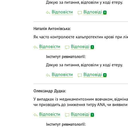
Дякую за питання, відповіли у ході етеру.
Відповісти
Відповіді
0
Наталія Антонівська
Як часто контролюєте кальпротектин крові при лі
Відповісти
Відповіді
1
Інститут ревматології
Дякую за питання, відповіли у ході етеру.
Відповісти
Відповіді
0
Олександр Дудка
У випадках із медикаментозним вовчаком, відміна 
чи призводить до зниження титру ANA, чи виявили 
Відповісти
Відповіді
1
Інститут ревматології