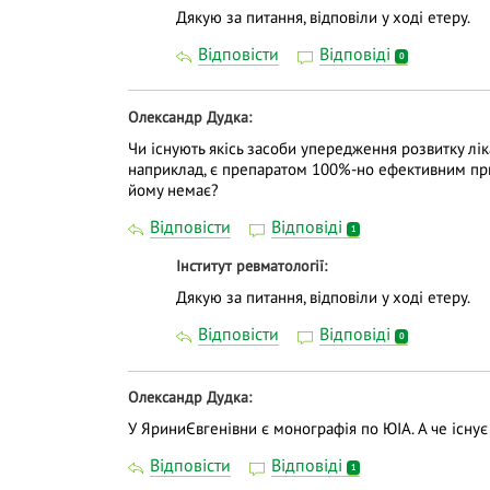
Дякую за питання, відповіли у ході етеру.
Відповісти
Відповіді
0
Олександр Дудка
Чи існують якісь засоби упередження розвитку лік
наприклад, є препаратом 100%-но ефективним при
йому немає?
Відповісти
Відповіді
1
Інститут ревматології
Дякую за питання, відповіли у ході етеру.
Відповісти
Відповіді
0
Олександр Дудка
У ЯриниЄвгенівни є монографія по ЮІА. А че існу
Відповісти
Відповіді
1