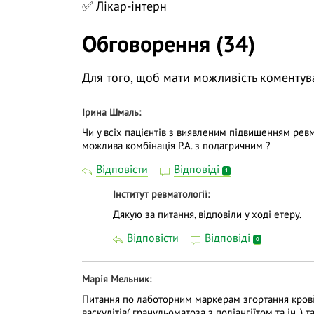
✅ Лікар-інтерн
🟢 феритин;
Обговорення (34)
🟢 деякі екстраговані ядерні;
🟢 цитоплазматичні антитіла.
Для того, щоб мати можливість коментув
На вебінарі «Лабораторні маркери в рев
Ірина Шмаль
поговоримо про:
Чи у всіх пацієнтів з виявленим підвищенням рев
✅ визначення рівня кальпротектину і фер
можлива комбінація Р.А. з подагричним ?
хвороб;
Відповісти
Відповіді
1
✅ актуальні можливості лабораторної ді
Інститут ревматології
✅ реальні клінічні історії дорослих та м
Дякую за питання, відповіли у ході етеру.
Відповісти
Відповіді
❓ Поставте питання на тему вебінару лек
0
трансляції.
Марія Мельник
👍 Долучайтеся до діалогу, задавайте пит
Питання по лаботорним маркерам згортання крові,
навчання дієвішим. Ми намагаємось відпо
васкулітів( гранульоматоза з поліангіїтом та ін. ) 