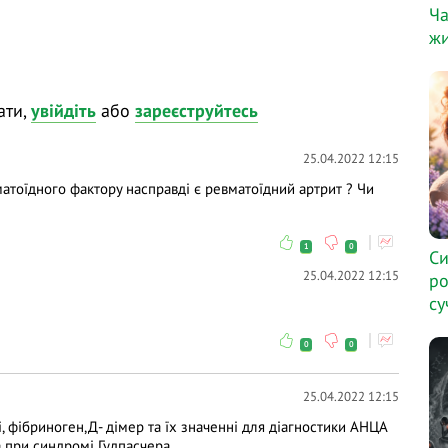
Ча
жи
ати,
увійдіть
або
зареєструйтесь
матології — із минулого в майбутнє»: ми
25.04.2022 12:15
матоїдного фактору насправді є ревматоїдний артрит ? Чи
итину крові для діагностики та терапії запальних
1
0
Си
агностики ревматологічних захворювань;
25.04.2022 12:15
ро
су
аленьких пацієнтів.
торам у коментарях і ми відповімо на них у ході
0
0
25.04.2022 12:15
ання та висловлюйте власну думку - зробіть
 фібриноген,Д- дімер та їх значенні для діагностики АНЦА
відати і після вебінарів.
та при синдромі Гудпасчера.