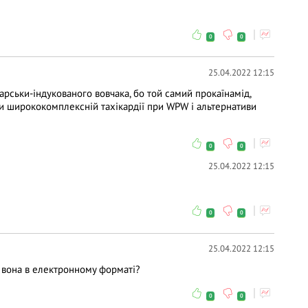
0
0
25.04.2022 12:15
арськи-індукованого вовчака, бо той самий прокаїнамід,
 ширококомплексній тахікардії при WPW і альтернативи
0
0
25.04.2022 12:15
0
0
25.04.2022 12:15
є вона в електронному форматі?
0
0