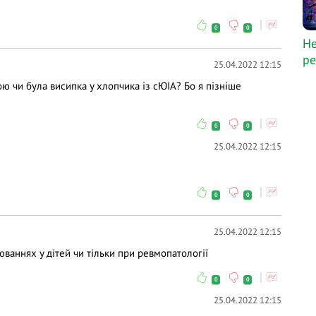
0
0
Не
ре
25.04.2022 12:15
ю чи була висипка у хлопчика із сЮІА? Бо я пізніше
0
0
25.04.2022 12:15
0
0
25.04.2022 12:15
ваннях у дітей чи тільки при ревмопатології
0
0
25.04.2022 12:15