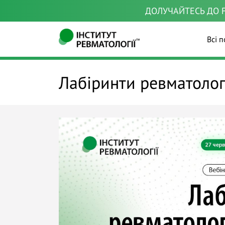
ДОЛУЧАЙТЕСЬ ДО F
Всі п
Лабіринти ревматологі