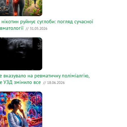
 нікотин руйнує суглоби: погляд сучасної
вматології
// 31.05.2026
е вказувало на ревматичну поліміалгію,
е УЗД змінило все
// 18.06.2026