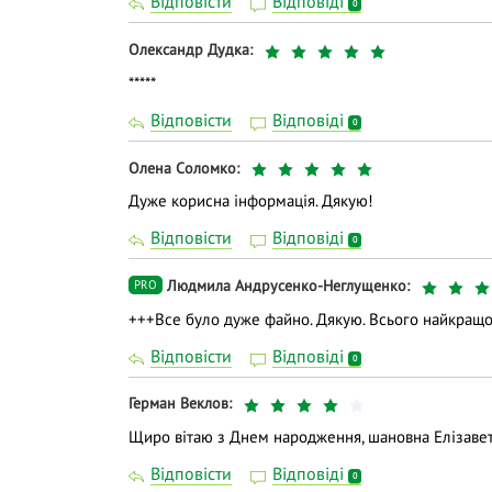
Відповісти
Відповіді
0
Олександр Дудка
*****
Відповісти
Відповіді
0
Олена Соломко
Дуже корисна інформація. Дякую!
Відповісти
Відповіді
0
Людмила Андрусенко-Неглущенко
PRO
+++Все було дуже файно. Дякую. Всього найкращог
Відповісти
Відповіді
0
Герман Веклов
Щиро вітаю з Днем народження, шановна Елізавет
Відповісти
Відповіді
0