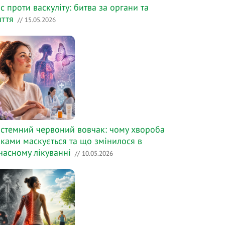
с проти васкуліту: битва за органи та
ття
// 15.05.2026
стемний червоний вовчак: чому хвороба
ками маскується та що змінилося в
часному лікуванні
// 10.05.2026