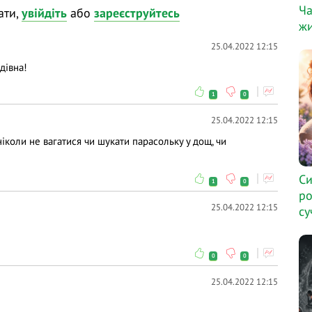
арі «Лабіринти ревматологічних аналізів – як
Ча
ати,
увійдіть
або
зареєструйтесь
жи
торам у коментарях і ми відповімо на них у ході
25.04.2022 12:15
дівна!
ання та висловлюйте власну думку - зробіть
1
0
відати і після вебінарів.
25.04.2022 12:15
іколи не вагатися чи шукати парасольку у дощ, чи
Си
1
0
ро
25.04.2022 12:15
су
0
0
25.04.2022 12:15