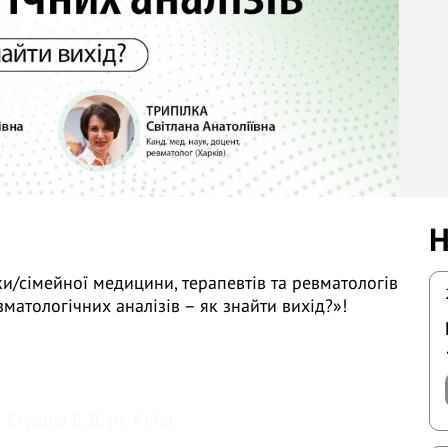
Н
и/сімейної медицини, терапевтів та ревматологів
атологічних аналізів – як знайти вихід?»!
Єгудіна Є.Д. (м. Київ)