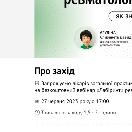
Про захід
🥼 Запрошуємо лікарів загальної практик
на безкоштовний вебінар «Лабіринти ревм
📅 27 червня 2023 року о 17:00
🕐 Тривалість заходу 1,5 - 2 години
👩 Д-р мед. наук, проф., лікар-ревматолог 