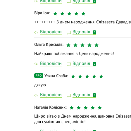
Відповісти
Відповіді
0
Віра Іон
+++++++++ З днем народження, Єлізавета Давидів
Відповісти
Відповіді
0
Ольга Криськів
Найкращі побажання в День народження!
Відповісти
Відповіді
0
Уляна Слаба
PRO
дякую
Відповісти
Відповіді
0
Наталія Колісник
Щиро вітаю з Днем народження, шановна Елізавет
для суміжних спеціалістів!