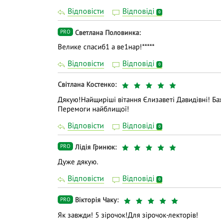
Відповісти
Відповіді
0
Светлана Половинка
PRO
Велике спасиб1 а ве1нар!*****
Відповісти
Відповіді
0
Світлана Костенко
Дякую!Найщиріші вітання Єлизаветі Давидівні! Б
Перемоги найблищої!
Відповісти
Відповіді
0
Лідія Гринюк
PRO
Дуже дякую.
Відповісти
Відповіді
0
Вiкторiя Чаку
PRO
Як завжди! 5 зірочок!Для зірочок-лекторів!