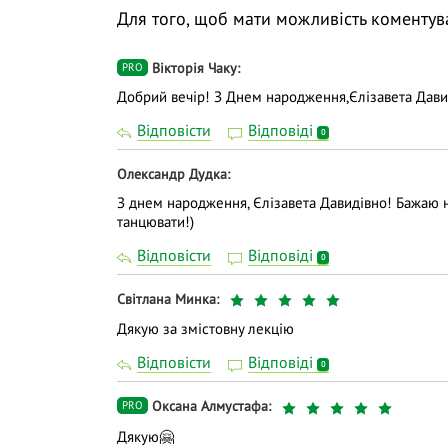
Все це та навіть більше на нашому вебін
Для того, щоб мати можливість коментув
знайти вихід?».
❓ Поставте питання на тему вебінару лек
Вiкторiя Чаку
PRO
трансляції.
Добрий вечір! З Днем народження,Єлізавета Дави
👍 Долучайтеся до діалогу, задавайте пит
Відповісти
Відповіді
0
навчання дієвішим. Ми намагаємось відпо
Олександр Дудка
З днем народження, Єлізавета Давидівно! Бажаю н
танцювати!)
Відповісти
Відповіді
0
Світлана Минка
Дякую за змістовну лекцію
Відповісти
Відповіді
0
Оксана Алмустафа
PRO
Дякую🤗