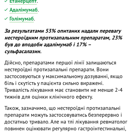
Етанерцепт
.
Адалімумаб
.
Голімумаб
.
За результатами 53% опитаних надали перевагу
нестероїдним протизапальним препаратам, 23%
був до вподоби адалімумаб і 17% –
сульфасалазин.
Дійсно, препаратами першої лінії залишаються
нестероїдні протизапальні препарати. Вони
застосовуються у максимальному дозуванні, якщо
біль і скутість у пацієнта сильно виражені.
Тривалість лікування має становити не менше 2-4
тижнів для оцінки клінічного ефекту.
Також, зазначимо, що нестероїдні протизапальні
препарати можуть застосовуватись безперервно і
достатньо тривало. Але на тлі лікування ревматолог
повинен оцінювати регулярно гастроінтестинальні,