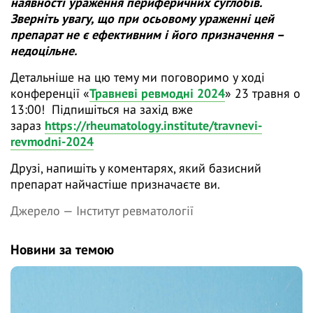
наявності ураження периферичних суглобів.
Зверніть увагу, що при осьовому ураженні цей
препарат не є ефективним і його призначення –
недоцільне.
Детальніше на цю тему ми поговоримо у ході
конференції «
Травневі ревмодні 2024
» 23 травня о
13:00! Підпишіться на захід вже
зараз
h
ttps://rheumatology.institute/travnevi-
revmodni-2024
Друзі, напишіть у коментарях, який базисний
препарат найчастіше призначаєте ви.
Джерело —
Інститут ревматології
Новини за темою