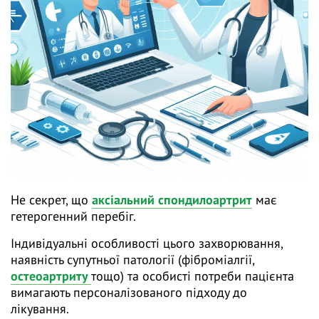
Не секрет, що
аксіальний спондилоартрит
має
гетерогенний перебіг.
Індивідуальні особливості цього захворювання,
наявність супутньої патології (фіброміалгії,
остеоартриту
тощо) та особисті потреби пацієнта
вимагають персоналізованого підходу до
лікування.