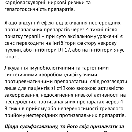
кардіоваскулярні, ниркові ризики та
гепатотоксичність препаратів.
Якщо відсутній ефект від вживання нестероїдних
протизапальних препаратів через 4 тижні після
початку терапії – при суто аксіальному ураженні є
сенс переходити на інгібітори фактору некрозу
пухлин, або інгібітори ІЛ-17, або на інгібітори янус
кіназ..
Лікування імунобіологічними та таргетними
синтетичними хворобомодифікуючими
протиревматичними препарататми слід розглядати
лише для пацієнтів зі стійкою високою активністю
захворювання, недосягнення низької активності на
нестероїдних протизапальних препаратах через 4-
8 тижнів прийому або непереносимості тривалого
прийому нестероїдних протизапальних препаратів.
Щодо сульфасалазину, то його слід призначати за