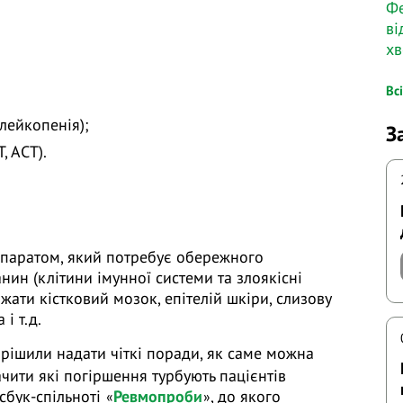
Фе
ві
х
Вс
 лейкопенія);
З
, АСТ).
епаратом, який потребує обережного
анин (клітини імунної системи та злоякісні
жати кістковий мозок, епітелій шкіри, слизову
і т.д.
ирішили надати чіткі поради, як саме можна
чити які погіршення турбують пацієнтів
сбук-спільноті
Ревмопроби
, до якого
«
»