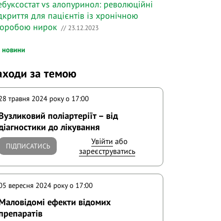
буксостат vs алопуринол: революційні
дкриття для пацієнтів із хронічною
воробою нирок
// 23.12.2023
і новини
аходи за темою
28 травня 2024 року o 17:00
Вузликовий поліартеріїт – від
діагностики до лікування
Увійти
або
ПІДПИСАТИСЬ
зареєструватись
05 вересня 2024 року o 17:00
Маловідомі ефекти відомих
препаратів