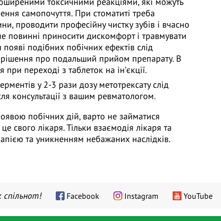
поширеними токсичними реакціями, які можуть
шення самопочуття. При стоматиті треба
ни, проводити професійну чистку зубів і вчасно
 не повинні приносити дискомфорт і травмувати
 появі подібних побічних ефектів слід
 рішення про подальший прийом препарату. В
 при переході з таблеток на інʼєкції.
рментів у 2-3 рази дозу метотрексату слід
ля консультації з вашим ревматологом.
з появою побічних дій, варто не займатися
це свого лікаря. Тільки взаємодія лікаря та
рапією та уникненням небажаних наслідків.
 спільнот!
Facebook
Instagram
YouTube