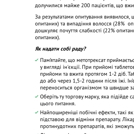
долучилися майже 200 пацієнтів, що вжи
За результатами опитування виявилося, 
опитаних) та випадіння волосся (28% опи
дошкуляє почуття слабкості (22% опитан
опитаних).
Як надати собі раду?
Пам’ятайте, що метотрексат приймаєтьс
у вигляді ін'єкції. При прийомі таблет
прийоми та вжита протягом 1-2 діб. Та
до або через 1,5-2 години після їжі. І
переноситься організмом та швидше з
Оберіть ту торгову марку, яка підійде 
цього питання.
Найпоширеніші побічні ефекти, такі як
підставою для відміни препарату. Лік
протинудотних препаратів, які зможуть