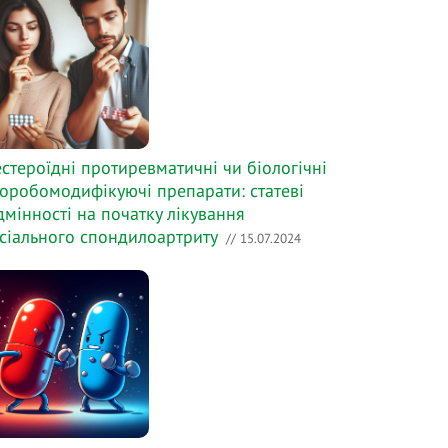
стероїдні протиревматичні чи біологічні
оробомодифікуючі препарати: статеві
дмінності на початку лікування
сіального спондилоартриту
// 15.07.2024