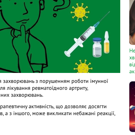
Не
хв
ві
ак
я захворювань з порушенням роботи імунної
для лікування ревматоїдного артриту,
чних захворювань.
ерапевтичну активність, що дозволяє досягти
в, а з іншого, може викликати небажані реакції,