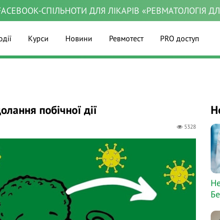
ACEBOOK-СПІЛЬНОТИ ДЛЯ ЛІКАРІВ «РЕВМАТОЛОГІЯ Д
одії
Курси
Новини
Ревмотест
PRO доступ
лання побічної дії
Н
5328
Не
Бе