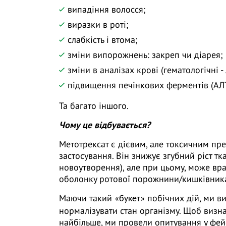
випадіння волосся;
виразки в роті;
слабкість і втома;
зміни випорожнень: закреп чи діарея;
зміни в аналізах крові (гематологічні -
підвищення печінкових ферментів (АЛТ
Та багато іншого.
Чому це відбувається?
Метотрексат є дієвим, але токсичним пр
застосування. Він знижує згубний ріст тк
новоутворення), але при цьому, може вра
оболонку ротової порожнини/кишківника 
Маючи такий
побічних дій, ми в
«букет»
нормалізувати стан організму. Щоб визна
найбільше, ми провели опитування у фей