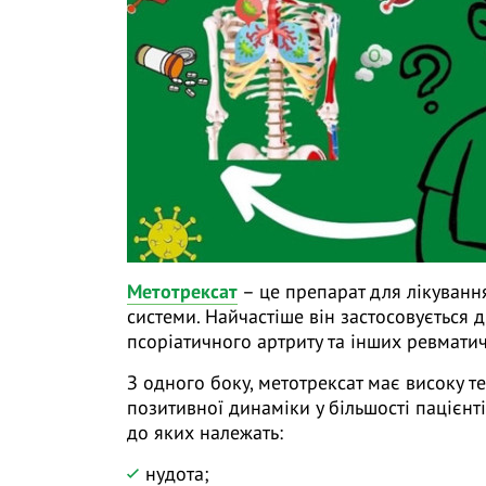
Метотрексат
– це препарат для лікуванн
системи. Найчастіше він застосовується 
псоріатичного артриту та інших ревмати
З одного боку, метотрексат має високу т
позитивної динаміки у більшості пацієнті
до яких належать:
нудота;