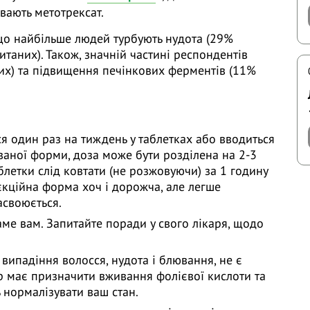
вають метотрексат.
що найбільше людей турбують нудота (29%
таних). Також, значній частині респондентів
их) та підвищення печінкових ферментів (11%
я один раз на тиждень у таблетках або вводиться
ованої форми, доза може бути розділена на 2-3
блетки слід ковтати (не розжовуючи) за 1 годину
н’єкційна форма хоч і дорожча, але легше
асвоюється.
саме вам. Запитайте поради у свого лікаря, щодо
 випадіння волосся, нудота і блювання, не є
ар має призначити вживання фолієвої кислоти та
 нормалізувати ваш стан.