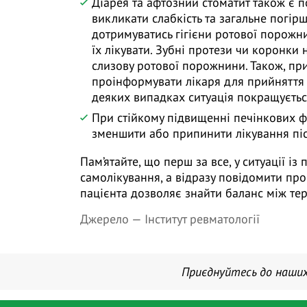
Діарея та афтозний стоматит також є 
викликати слабкість та загальне погір
дотримуватись гігієни ротової порожни
їх лікувати. Зубні протези чи коронки
слизову ротової порожнини. Також, при
проінформувати лікаря для прийняття
деяких випадках ситуація покращується
При стійкому підвищенні печінкових фе
зменшити або припинити лікування піс
Пам’ятайте, що перш за все, у ситуації і
самолікування, а відразу повідомити про 
пацієнта дозволяє знайти баланс між те
Джерело —
Інститут ревматології
Приєднуйтесь до наших