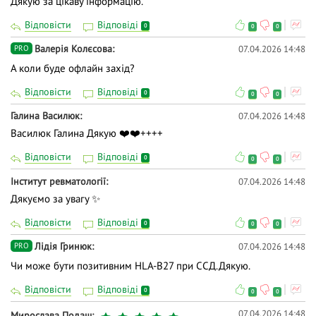
Дякую за цікаву інформацію.
Відповісти
Відповіді
0
0
0
Валерія Колєсова
07.04.2026 14:48
PRO
А коли буде офлайн захід?
Відповісти
Відповіді
0
0
0
Галина Василюк
07.04.2026 14:48
Василюк Галина Дякую ❤️❤️++++
Відповісти
Відповіді
0
0
0
Інститут ревматології
07.04.2026 14:48
Дякуємо за увагу ✨
Відповісти
Відповіді
0
0
0
Лідія Гринюк
07.04.2026 14:48
PRO
Чи може бути позитивним HLA-B27 при ССД.Дякую.
Відповісти
Відповіді
0
0
0
07.04.2026 14:48
Мирослава Подаш