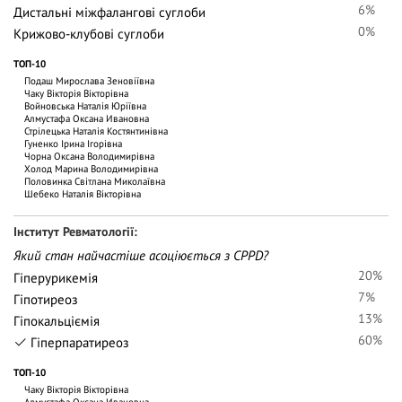
6%
Дистальні міжфалангові суглоби
0%
Крижово-клубові суглоби
ТОП-10
Подаш Мирослава Зеновіївна
Чаку Вiкторiя Вiкторiвна
Войновська Наталія Юріївна
Алмустафа Оксана Ивановна
Стрілецька Наталія Костянтинівна
Гуненко Ірина Ігорівна
Чорна Оксана Володимирівна
Холод Марина Володимирівна
Половинка Світлана Миколаївна
Шебеко Наталія Вікторівна
Iнститут Ревматології
Який стан найчастіше асоціюється з CPPD?
20%
Гіперурикемія
7%
Гіпотиреоз
13%
Гіпокальціємія
60%
Гіперпаратиреоз
ТОП-10
Чаку Вiкторiя Вiкторiвна
Алмустафа Оксана Ивановна