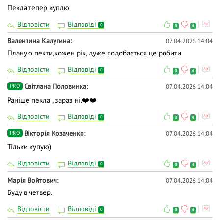
Пекла,тепер куплю
Відповісти
Відповіді
0
0
0
Валентина Калугина
07.04.2026 14:04
Планую пекти,кожен рік, дуже подобається це робити
Відповісти
Відповіді
0
0
0
Світлана Половинка
07.04.2026 14:04
PRO
Раніше пекла , зараз ні.❤️❤️
Відповісти
Відповіді
0
0
0
Вікторія Козаченко
07.04.2026 14:04
PRO
Тільки купую)
Відповісти
Відповіді
0
0
0
Марія Войтович
07.04.2026 14:04
Буду в четвер.
Відповісти
Відповіді
0
0
0