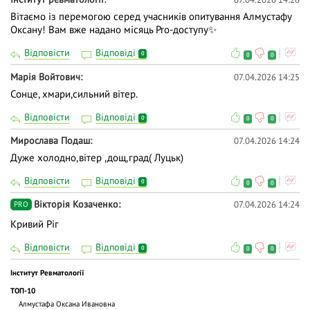
Вітаємо із перемогою серед учасників опитування Алмустафу
Оксану! Вам вже надано місяць Pro-доступу✨
Відповісти
Відповіді
0
0
0
Марія Войтович
07.04.2026 14:25
Сонце, хмари,сильний вітер.
Відповісти
Відповіді
0
0
0
Мирослава Подаш
07.04.2026 14:24
Дуже холодно,вітер ,дощ,град( Луцьк)
Відповісти
Відповіді
0
0
0
Вікторія Козаченко
07.04.2026 14:24
PRO
Кривий Ріг
Відповісти
Відповіді
0
0
0
Iнститут Ревматології
ТОП-10
Алмустафа Оксана Ивановна