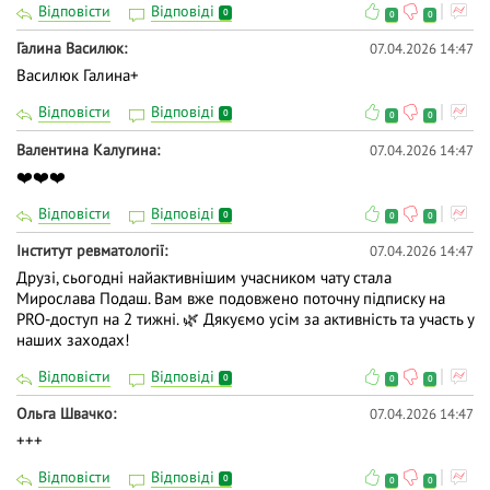
Відповісти
Відповіді
0
0
0
Галина Василюк
07.04.2026 14:47
Василюк Галина+
Відповісти
Відповіді
0
0
0
Валентина Калугина
07.04.2026 14:47
❤️❤️❤️
Відповісти
Відповіді
0
0
0
Інститут ревматології
07.04.2026 14:47
Друзі, сьогодні найактивнішим учасником чату стала
Мирослава Подаш. Вам вже подовжено поточну підписку на
PRO-доступ на 2 тижні. 🌿 Дякуємо усім за активність та участь у
наших заходах!
Відповісти
Відповіді
0
0
0
Ольга Швачко
07.04.2026 14:47
+++
Відповісти
Відповіді
0
0
0