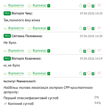
Відповісти
Відповіді
0
0
0
Вiкторiя Чаку
07.04.2026 14:20
PRO
Так,похилого віку жінка
Відповісти
Відповіді
0
0
0
Світлана Половинка
07.04.2026 14:20
PRO
Не було.
Відповісти
Відповіді
0
0
0
Вікторія Козаченко
07.04.2026 14:19
PRO
ні, не було
Відповісти
Відповіді
0
0
0
Iнститут Ревматології
Найбільш типова локалізація гострого CPP-кристалічного
артриту:
0%
Перший плюснефаланговий суглоб
94%
Колінний суглоб