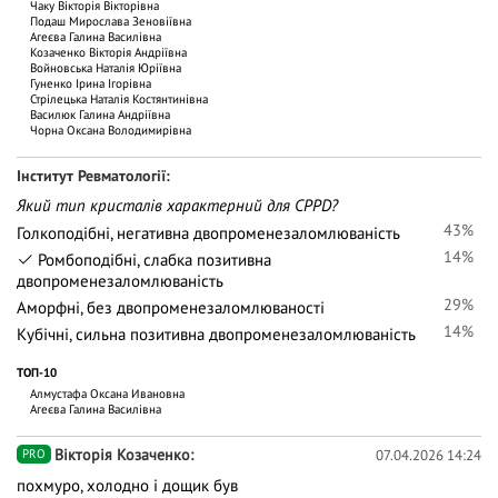
Чаку Вiкторiя Вiкторiвна
Подаш Мирослава Зеновіївна
Агеєва Галина Василівна
Козаченко Вікторія Андріївна
Войновська Наталія Юріївна
Гуненко Ірина Ігорівна
Стрілецька Наталія Костянтинівна
Василюк Галина Андріївна
Чорна Оксана Володимирівна
Iнститут Ревматології
Який тип кристалів характерний для CPPD?
43%
Голкоподібні, негативна двопроменезаломлюваність
14%
Ромбоподібні, слабка позитивна
двопроменезаломлюваність
29%
Аморфні, без двопроменезаломлюваності
14%
Кубічні, сильна позитивна двопроменезаломлюваність
ТОП-10
Алмустафа Оксана Ивановна
Агеєва Галина Василівна
Вікторія Козаченко
07.04.2026 14:24
PRO
похмуро, холодно і дощик був