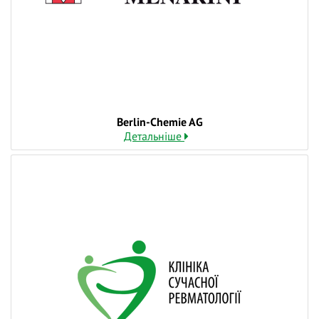
практиці лікаря.
❓ Поставте питання на тему вебінару лекторам у
коментарях і ми відповімо на них у ході трансляції.
👍 Долучайтеся до діалогу, задавайте питання та
висловлюйте власну думку - зробіть навчання
дієвішим. Ми намагаємось відповідати і після
Berlin-Chemie AG
вебінарів.
Детальніше