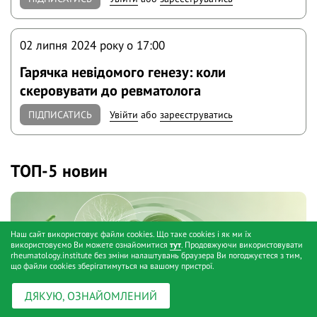
02 липня 2024 року o 17:00
Гарячка невідомого генезу: коли
скеровувати до ревматолога
ПІДПИСАТИСЬ
Увійти
або
зареєструватись
ТОП-5 новин
Наш сайт використовує файли cookies. Що таке cookies і як ми їх
використовуємо Ви можете ознайомитися
тут
. Продовжуючи використовувати
rheumatology.institute без зміни налаштувань браузера Ви погоджуєтеся з тим,
що файли cookies зберігатимуться на вашому пристрої.
ДЯКУЮ, ОЗНАЙОМЛЕНИЙ