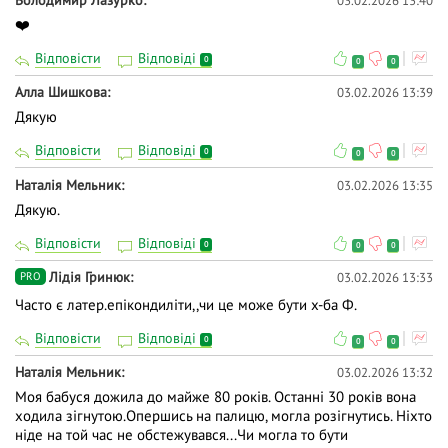
Володимир Лазурко
03.02.2026 13:40
❤️
Відповісти
Відповіді
0
0
0
Алла Шишкова
03.02.2026 13:39
Дякую
Відповісти
Відповіді
0
0
0
Наталія Мельник
03.02.2026 13:35
Дякую.
Відповісти
Відповіді
0
0
0
Лідія Гринюк
03.02.2026 13:33
PRO
Часто є латер.епікондиліти,,чи це може бути х-ба Ф.
Відповісти
Відповіді
0
0
0
Наталія Мельник
03.02.2026 13:32
Моя бабуся дожила до майже 80 років. Останні 30 років вона
ходила зігнутою.Опершись на палицю, могла розігнутись. Ніхто
ніде на той час не обстежувався...Чи могла то бути