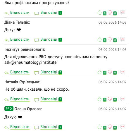
Яка профілактика прогресування?
Відповісти
Відповіді
0
0
0
Діана Тельпіс
03.02.2026 14:03
Дякую❤️
Відповісти
Відповіді
0
0
0
Інститут ревматології
03.02.2026 14:03
Для підключення PRO-доступу напишіть нам на пошту
ask@rheumatology.institute
Відповісти
Відповіді
0
0
0
Наталія Стрілецька
03.02.2026 14:02
Не обіцяли, сказали, що не скоро.
Відповісти
Відповіді
0
0
0
Олена Орлова
03.02.2026 14:02
PRO
Дякую ❤️
Відповісти
Відповіді
0
0
0