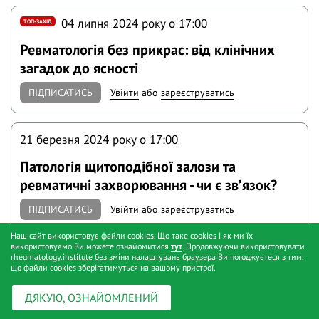
04 липня 2024 року o 17:00
ТОП-ЗАХІД
Ревматологія без прикрас: від клінічних
загадок до ясності
ПІДПИСАТИСЬ
Увійти
або
зареєструватись
21 березня 2024 року o 17:00
Патологія щитоподібної залози та
ревматичні захворювання - чи є звʼязок?
ПІДПИСАТИСЬ
Увійти
або
зареєструватись
Наш сайт використовує файли cookies. Що таке cookies і як ми їх
використовуємо Ви можете ознайомитися
тут
. Продовжуючи використовувати
06 жовтня 2022 року o 17:00
rheumatology.institute без зміни налаштувань браузера Ви погоджуєтеся з тим,
що файли cookies зберігатимуться на вашому пристрої.
Неревматологічні дебюти ревматологічних
ДЯКУЮ, ОЗНАЙОМЛЕНИЙ
захворювань