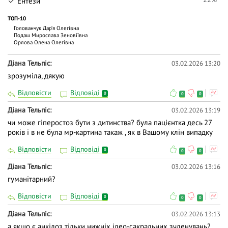
Ентези
ТОП-10
Голованчук Дар‘я Олегівна
Подаш Мирослава Зеновіївна
Орлова Олена Олегівна
Діана Тельпіс
03.02.2026 13:20
зрозуміла, дякую
Відповісти
Відповіді
0
0
0
Діана Тельпіс
03.02.2026 13:19
чи може гіперостоз бути з дитинства? була пацієнтка десь 27
років і в не була мр-картина такаж , як в Вашому клін випадку
Відповісти
Відповіді
0
0
0
Діана Тельпіс
03.02.2026 13:16
гуманітарний?
Відповісти
Відповіді
0
0
0
Діана Тельпіс
03.02.2026 13:13
а якщо є анкілоз тільки нижніх ілео-сакральних зчленувань?