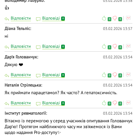
Володимир Лазурко
03.02.2026 13:58
👍
Відповісти
Відповіді
0
0
0
Діана Тельпіс
03.02.2026 13:57
ні
Відповісти
Відповіді
0
1
0
Дар‘я Голованчук
03.02.2026 13:54
Дякую ❤️
Відповісти
Відповіді
0
0
0
Наталія Стрілецька
03.02.2026 13:54
Як приймати парацетамол? Як часто? А гепатоксичність.
Відповісти
Відповіді
0
0
0
Інститут ревматології
03.02.2026 13:54
Вітаємо із перемогою у серед учасників опитування Голованчук
Дар‘ю! Протягом найближчого часу ми зв'яжемося із Вами
щодо надання Pro-доступу✨