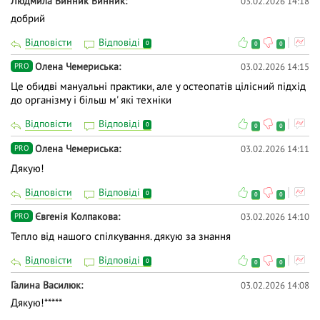
Людмила Винник Винник
03.02.2026 14:18
добрий
Відповісти
Відповіді
0
0
0
Олена Чемериська
03.02.2026 14:15
PRO
Це обидві мануальні практики, але у остеопатів цілісний підхід
до організму і більш м' які техніки
Відповісти
Відповіді
0
0
0
Олена Чемериська
03.02.2026 14:11
PRO
Дякую!
Відповісти
Відповіді
0
0
0
Євгенія Колпакова
03.02.2026 14:10
PRO
Тепло від нашого спілкування. дякую за знання
Відповісти
Відповіді
0
0
0
Галина Василюк
03.02.2026 14:08
Дякую!*****