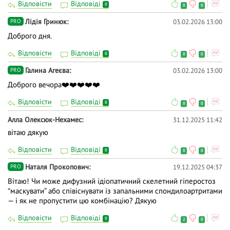
Відповісти
Відповіді
0
0
0
Лідія Гринюк
03.02.2026 13:00
PRO
Доброго дня.
Відповісти
Відповіді
0
0
0
Галина Агеєва
03.02.2026 13:00
PRO
Доброго вечора❤️❤️❤️❤️❤️
Відповісти
Відповіді
0
0
0
Алла Олексюк-Нехамес
31.12.2025 11:42
вітаю дякую
Відповісти
Відповіді
0
0
0
Наталя Прокопович
19.12.2025 04:37
PRO
Вітаю! Чи може дифузний ідіопатичний скелетний гіперостоз
“маскувати” або співіснувати із запальними спондилоартритами
— і як не пропустити цю комбінацію? Дякую
Відповісти
Відповіді
0
2
0