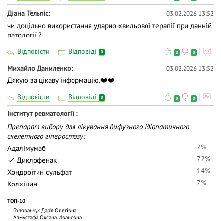
Діана Тельпіс
03.02.2026 13:52
чи доцільно використання ударно-хвильової терапії при данній
патології ?
Відповісти
Відповіді
0
0
0
Михайло Даниленко
03.02.2026 13:52
Дякую за цікаву інформацію.❤️❤️
Відповісти
Відповіді
0
0
0
Інститут ревматології
Препарат вибору для лікування дифузного ідіопатичного
скелетного гіперостозу:
7%
Адалімумаб
72%
Диклофенак
14%
Хондроїтин сульфат
7%
Колхіцин
ТОП-10
Голованчук Дар‘я Олегівна
Алмустафа Оксана Ивановна