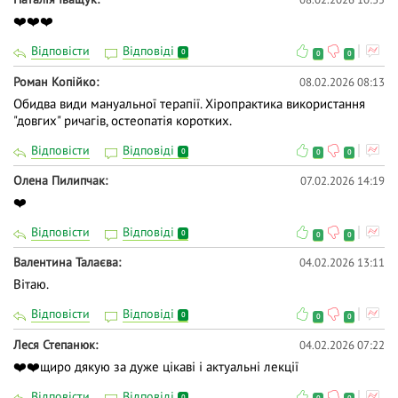
❤️❤️❤️
Відповісти
Відповіді
0
0
0
Роман Копійко
08.02.2026 08:13
Обидва види мануальної терапії. Хіропрактика використання
"довгих" ричагів, остеопатія коротких.
Відповісти
Відповіді
0
0
0
Олена Пилипчак
07.02.2026 14:19
❤️
Відповісти
Відповіді
0
0
0
Валентина Талаєва
04.02.2026 13:11
Вітаю.
Відповісти
Відповіді
0
0
0
Леся Степанюк
04.02.2026 07:22
❤️❤️щиро дякую за дуже цікаві і актуальні лекції
Відповісти
Відповіді
0