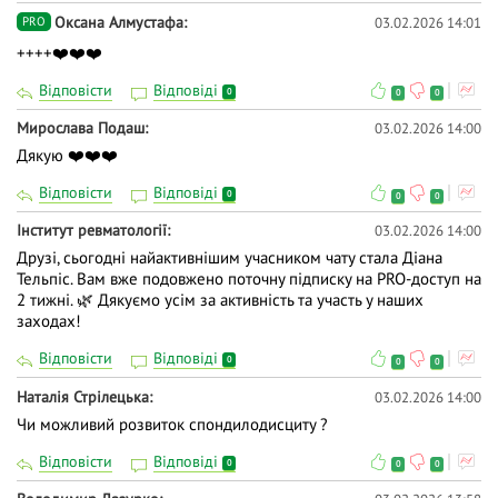
Оксана Алмустафа
03.02.2026 14:01
PRO
++++❤️❤️❤️
Відповісти
Відповіді
0
0
0
Мирослава Подаш
03.02.2026 14:00
Дякую ❤️❤️❤️
Відповісти
Відповіді
0
0
0
Інститут ревматології
03.02.2026 14:00
Друзі, сьогодні найактивнішим учасником чату стала Діана
Тельпіс. Вам вже подовжено поточну підписку на PRO-доступ на
2 тижні. 🌿 Дякуємо усім за активність та участь у наших
заходах!
Відповісти
Відповіді
0
0
0
Наталія Стрілецька
03.02.2026 14:00
Чи можливий розвиток спондилодисциту ?
Відповісти
Відповіді
0
0
0