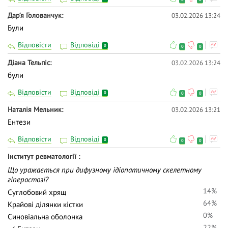
Дар‘я Голованчук
03.02.2026 13:24
Були
Відповісти
Відповіді
0
0
0
Діана Тельпіс
03.02.2026 13:24
були
Відповісти
Відповіді
0
0
0
Наталія Мельник
03.02.2026 13:21
Ентези
Відповісти
Відповіді
0
0
0
Інститут ревматології
Що уражається при дифузному ідіопатичному скелетному
гіперостозі?
14%
Суглобовий хрящ
64%
Крайові ділянки кістки
0%
Синовіальна оболонка
22%