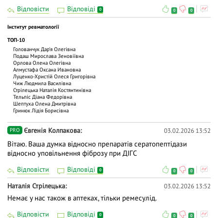
Відповісти
Відповіді
0
0
0
Інститут ревматології
ТОП-10
Голованчук Дар‘я Олегівна
Подаш Мирослава Зеновіївна
Орлова Олена Олегівна
Алмустафа Оксана Ивановна
Луценко-Христій Олеся Григорівна
Чиж Людмила Василівна
Стрілецька Наталія Костянтинівна
Тельпіс Діана Федорівна
Шептуха Олена Дмитрівна
Гринюк Лідія Борисівна
Євгенія Колпакова
03.02.2026 13:52
PRO
Вітаю. Ваша думка відносно препаратів сератопептідази
відносно уповільнення фіброзу при ДІГС
Відповісти
Відповіді
0
0
0
Наталія Стрілецька
03.02.2026 13:52
Немає у нас також в аптеках, тільки ремесулід.
Відповісти
Відповіді
0
0
0