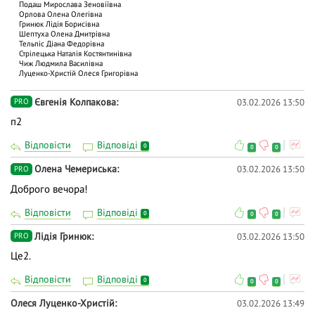
Подаш Мирослава Зеновіївна
Орлова Олена Олегівна
Гринюк Лідія Борисівна
Шептуха Олена Дмитрівна
Тельпіс Діана Федорівна
Стрілецька Наталія Костянтинівна
Чиж Людмила Василівна
Луценко-Христій Олеся Григорівна
Євгенія Колпакова
03.02.2026 13:50
PRO
п2
Відповісти
Відповіді
0
0
0
Олена Чемериська
03.02.2026 13:50
PRO
Доброго вечора!
Відповісти
Відповіді
0
0
0
Лідія Гринюк
03.02.2026 13:50
PRO
Це2.
Відповісти
Відповіді
0
0
0
Олеся Луценко-Христій
03.02.2026 13:49