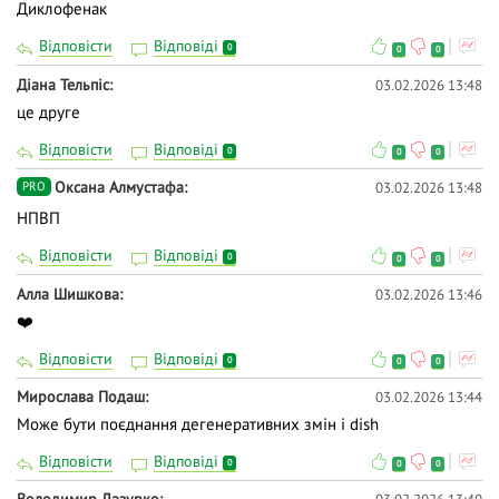
Диклофенак
Відповісти
Відповіді
0
0
0
Діана Тельпіс
03.02.2026 13:48
це друге
Відповісти
Відповіді
0
0
0
Оксана Алмустафа
03.02.2026 13:48
PRO
НПВП
Відповісти
Відповіді
0
0
0
Алла Шишкова
03.02.2026 13:46
❤️
Відповісти
Відповіді
0
0
0
Мирослава Подаш
03.02.2026 13:44
Може бути поєднання дегенеративних змін і dіsh
Відповісти
Відповіді
0
0
0