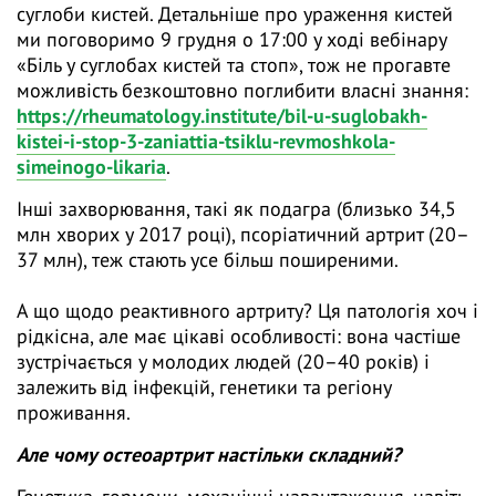
суглоби кистей. Детальніше про ураження кистей
ми поговоримо 9 грудня о 17:00 у ході вебінару
«Біль у суглобах кистей та стоп», тож не прогавте
можливість безкоштовно поглибити власні знання:
https://rheumatology.institute/bil-u-suglobakh-
kistei-i-stop-3-zaniattia-tsiklu-revmoshkola-
simeinogo-likaria
.
Інші захворювання, такі як подагра (близько 34,5
млн хворих у 2017 році), псоріатичний артрит (20–
37 млн), теж стають усе більш поширеними.
А що щодо реактивного артриту? Ця патологія хоч і
рідкісна, але має цікаві особливості: вона частіше
зустрічається у молодих людей (20–40 років) і
залежить від інфекцій, генетики та регіону
проживання.
Але чому остеоартрит настільки складний?