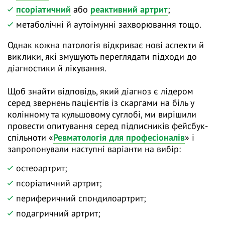
псоріатичний
або
реактивний артрит
;
метаболічні й аутоімунні захворювання тощо.
Однак кожна патологія відкриває нові аспекти й
виклики, які змушують переглядати підходи до
діагностики й лікування.
Щоб знайти відповідь, який діагноз є лідером
серед звернень пацієнтів із скаргами на біль у
колінному та кульшовому суглобі, ми вирішили
провести опитування серед підписників фейсбук-
спільноти «
Ревматологія для професіоналів
» і
запропонували наступні варіанти на вибір:
остеоартрит;
псоріатичний артрит;
периферичний спондилоартрит;
подагричний артрит;