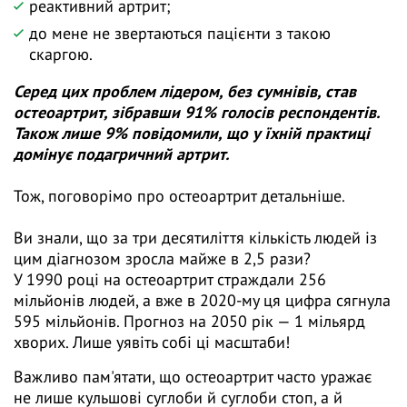
реактивний артрит;
до мене не звертаються пацієнти з такою
скаргою.
Серед цих проблем лідером, без сумнівів, став
остеоартрит, зібравши 91% голосів респондентів.
Також лише 9% повідомили, що у їхній практиці
домінує подагричний артрит.
Тож, поговорімо про остеоартрит детальніше.
Ви знали, що за три десятиліття кількість людей із
цим діагнозом зросла майже в 2,5 рази?
У 1990 році на остеоартрит страждали 256
мільйонів людей, а вже в 2020-му ця цифра сягнула
595 мільйонів. Прогноз на 2050 рік — 1 мільярд
хворих. Лише уявіть собі ці масштаби!
Важливо пам'ятати, що остеоартрит часто уражає
не лише кульшові суглоби й суглоби стоп, а й