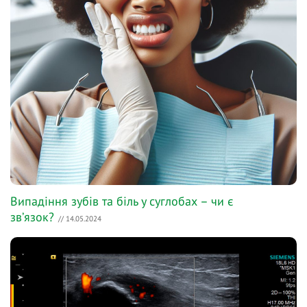
Випадіння зубів та біль у суглобах – чи є
звʼязок?
// 14.05.2024