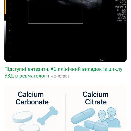
Підступні ентезити. #1 клінічний випадок із циклу
УЗД в ревматології
// 24.02.2025