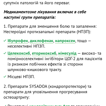
супутніх патологій та його переваг.
Медикаментозне лікування включає в себе
наступні групи препаратів:
1. Препарати для зменшення болю та запалення:
Нестероїдні протизапальні препарати (НПЗП):
Ібупрофен
,
диклофенак
,
напроксен
, тощо —
неселективні НПЗП.
Целекоксиб
,
еторикоксиб
,
німесулід
— високо- та
помірноселективні інгібітори ЦОГ-2 для пацієнтів
із ризиком побічних ефектів зі сторони
шлунково-кишкового тракту.
Місцеві НПЗП.
2. Препарати SYSADOA (хондропротектори) та
препарати для уповільнення прогресування
остеоартриту: