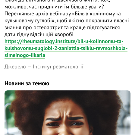
можливо, час приділити їм більше уваги?
Перегляньте архів вебінару «Біль в колінному та
кульшовому суглобі», щоб якісно покращити власні
знання про остеоартрит та краще підготуватися
дати гідну відсіч цій хворобі
https://rheumatology.institute/bil-u-kolinnomu-ta-
kulshovomu-suglobi-2-zaniattia-tsiklu-revmoshkola-
simeinogo-likaria
Джерело —
Інститут ревматології
Новини за темою