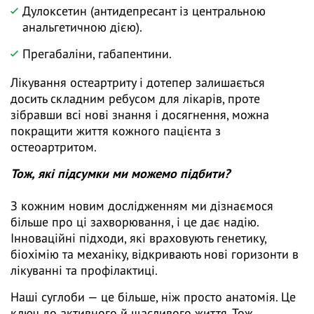
Дулоксетин (антидепресант із центральною
анальгетичною дією).
Прегабаліни, габапентини.
Лікування остеартриту і дотепер залишається
досить складним ребусом для лікарів, проте
зібравши всі нові знання і досягнення, можна
покращити життя кожного пацієнта з
остеоартритом.
Тож, які підсумки ми можемо підбити?
З кожним новим дослідженням ми дізнаємося
більше про ці захворювання, і це дає надію.
Інноваційні підходи, які враховують генетику,
біохімію та механіку, відкривають нові горизонти в
лікуванні та профілактиці.
Наші суглоби — це більше, ніж просто анатомія. Це
ключ до активного й щасливого життя. Тож,