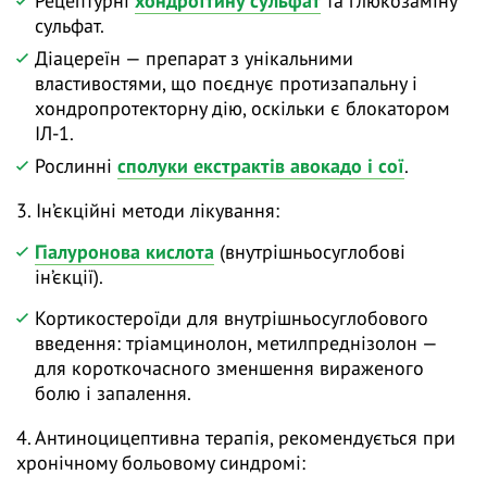
Рецептурні
хондроїтину сульфат
та глюкозаміну
сульфат.
Діацереїн — препарат з унікальними
властивостями, що поєднує протизапальну і
хондропротекторну дію, оскільки є блокатором
ІЛ-1.
Рослинні
сполуки екстрактів авокадо і сої
.
3. Ін’єкційні методи лікування:
Гіалуронова кислота
(внутрішньосуглобові
ін’єкції).
Кортикостероїди для внутрішньосуглобового
введення: тріамцинолон, метилпреднізолон —
для короткочасного зменшення вираженого
болю і запалення.
4. Антиноцицептивна терапія, рекомендується при
хронічному больовому синдромі: