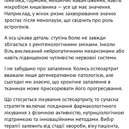
Генетика, гормони, механічні навантаження, навіть
мікробіом кишківника — усе це має значення.
Наприклад, у жінок ризик захворювання значно
зростає після менопаузи, що свідчить про роль
естрогенів.
А ось цікава деталь: ступінь болю не завжди
збігається з рентгенологічними змінами. Інколи
біль викликаний нейропатичними механізмами або
навіть підвищеною чутливістю нервової системи.
І не забудьмо про запалення. Колись остеоартрит
вважали лише дегенеративною патологією, але
сьогодні ми знаємо, що хронічне запалення в
тканинах може прискорювати його прогресування.
Що стосується лікування остеоартриту, то сучасна
стратегія включає поєднання фармакологічного
лікування з фізичною активністю, нутриціологічною
підтримкою та інноваційними методами. Вибір
терапії залежить від стадії хвороби, віку пацієнта,