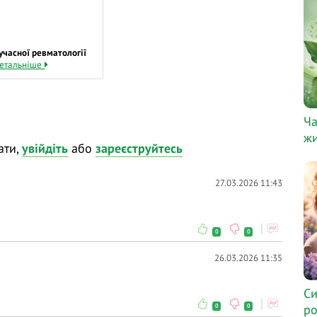
сучасної ревматології
етальніше
Ча
жи
ати,
увійдіть
або
зареєструйтесь
27.03.2026 11:43
0
0
26.03.2026 11:35
Си
ро
0
0