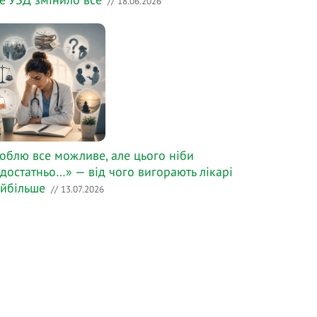
// 18.06.2026
облю все можливе, але цього ніби
достатньо…» — від чого вигорають лікарі
йбільше
// 13.07.2026