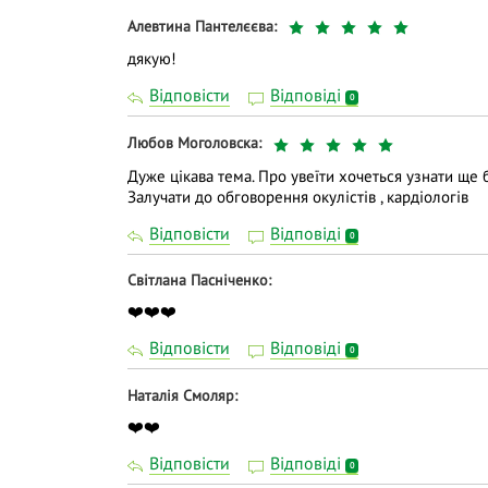
Алевтина Пантелєєва
дякую!
Відповісти
Відповіді
0
Любов Моголовска
Дуже цікава тема. Про увеїти хочеться узнати ще б
Залучати до обговорення окулістів , кардіологів
Відповісти
Відповіді
0
Світлана Пасніченко
❤️❤️❤️
Відповісти
Відповіді
0
Наталія Смоляр
❤️❤️
Відповісти
Відповіді
0