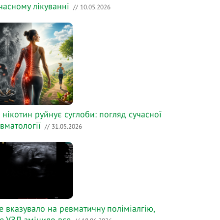
часному лікуванні
// 10.05.2026
 нікотин руйнує суглоби: погляд сучасної
вматології
// 31.05.2026
е вказувало на ревматичну поліміалгію,
е УЗД змінило все