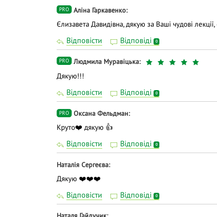
Аліна Гаркавенко
PRO
Єлизавета Давидівна, дякую за Ваші чудові лекції
Відповісти
Відповіді
0
Людмила Муравіцька
PRO
Дякую!!!
Відповісти
Відповіді
0
Оксана Фельдман
PRO
Круто❤️ дякую 👍
Відповісти
Відповіді
0
Наталія Сергеєва
Дякую ❤️❤️❤️
Відповісти
Відповіді
0
Наталя Гайдучик