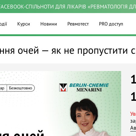
ACEBOOK-СПІЛЬНОТИ ДЛЯ ЛІКАРІВ «РЕВМАТОЛОГІЯ Д
одії
Курси
Новини
Ревмотест
PRO доступ
ння очей — як не пропустити 
Ув
за
Ав