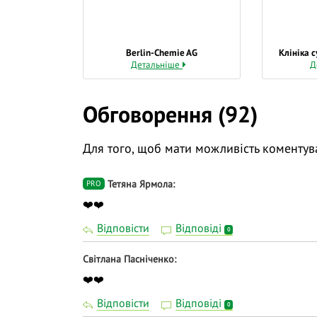
Berlin-Chemie AG
Клініка 
Детальніше
Д
Обговорення (92)
Для того, щоб мати можливість коментув
Тетяна Ярмола
PRO
❤️❤️
Відповісти
Відповіді
0
Світлана Пасніченко
❤️❤️
Відповісти
Відповіді
0