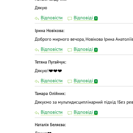
Дякую
Відповісти
Відповіді
0
Ірина Новікова
Доброго мирного вечора, Новікова Ірина Анатолії
Відповісти
Відповіді
0
Тетяна Пугайчук
Дякую!❤️❤️❤️
Відповісти
Відповіді
0
Тамара Олійник
Дякуємо за мультидисциплінарний підхід !Без ревм
Відповісти
Відповіді
0
Наталія Беляєва