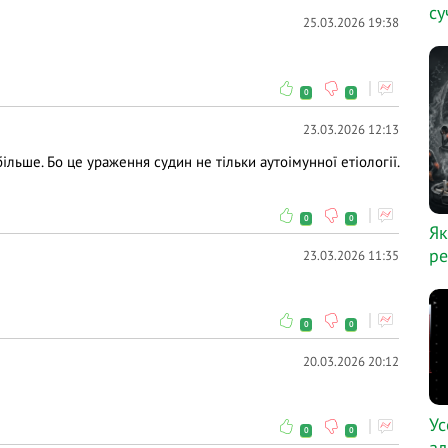
су
25.03.2026 19:38
0
0
23.03.2026 12:13
ільше. Бо це ураження судин не тільки аутоімунної етіології.
0
0
Як
ре
23.03.2026 11:35
0
0
20.03.2026 20:12
Ус
0
0
ал