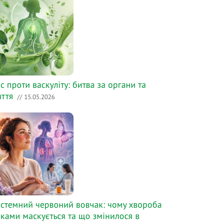
с проти васкуліту: битва за органи та
ття
// 15.05.2026
стемний червоний вовчак: чому хвороба
ками маскується та що змінилося в