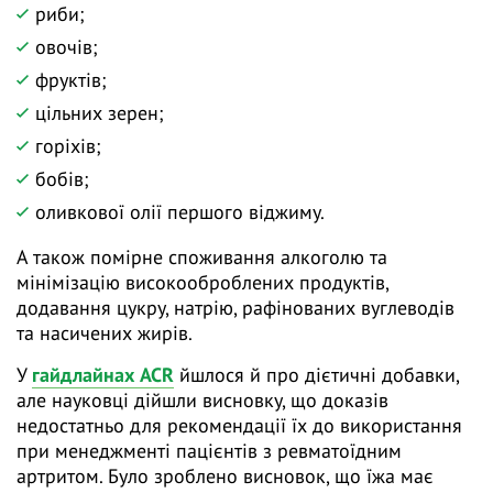
риби;
овочів;
фруктів;
цільних зерен;
горіхів;
бобів;
оливкової олії першого віджиму.
А також помірне споживання алкоголю та
мінімізацію високооброблених продуктів,
додавання цукру, натрію, рафінованих вуглеводів
та насичених жирів.
У
гайдлайнах ACR
йшлося й про дієтичні добавки,
але науковці дійшли висновку, що доказів
недостатньо для рекомендації їх до використання
при менеджменті пацієнтів з ревматоїдним
артритом. Було зроблено висновок, що їжа має