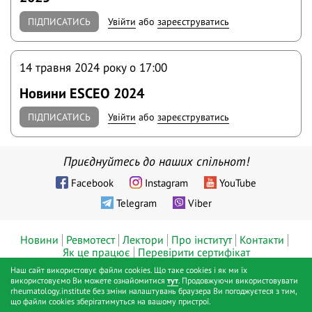
ПІДПИСАТИСЬ
Увійти
або
зареєструватись
14 травня 2024 року o 17:00
Новини ESCEO 2024
ПІДПИСАТИСЬ
Увійти
або
зареєструватись
Приєднуйтесь до наших спільнот!
Facebook
Instagram
YouTube
Telegram
Viber
Новини
Ревмотест
Лектори
Про інститут
Контакти
Як це працює
Перевірити сертифікат
Наш сайт використовує файли cookies. Що таке cookies і як ми їх
© ТОВ «Діджитал хелс», Інститут ревматології™, Київ, 2019 - 2026
використовуємо Ви можете ознайомитися
тут
. Продовжуючи використовувати
rheumatology.institute без зміни налаштувань браузера Ви погоджуєтеся з тим,
pp.
що файли cookies зберігатимуться на вашому пристрої.