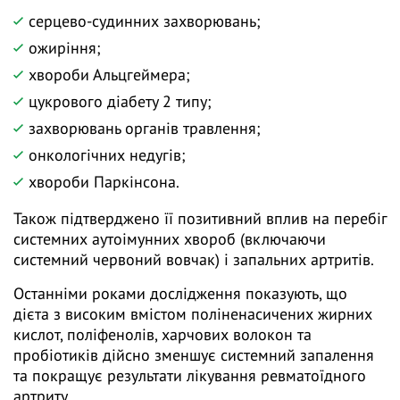
серцево-судинних захворювань;
ожиріння;
хвороби Альцгеймера;
цукрового діабету 2 типу;
захворювань органів травлення;
онкологічних недугів;
хвороби Паркінсона.
Також підтверджено її позитивний вплив на перебіг
системних аутоімунних хвороб (включаючи
системний червоний вовчак) і запальних артритів.
Останніми роками дослідження показують, що
дієта з високим вмістом поліненасичених жирних
кислот, поліфенолів, харчових волокон та
пробіотиків дійсно зменшує системний запалення
та покращує результати лікування ревматоїдного
артриту.