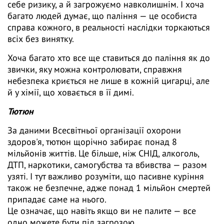
себе ризику, а й загрожуємо навколишнім. І хоча
багато людей думає, що паління — це особиста
справа кожного, в реальності наслідки торкаються
всіх без винятку.
Хоча багато хто все ще ставиться до паління як до
звички, яку можна контролювати, справжня
небезпека криється не лише в кожній цигарці, але
й у хімії, що ховається в її димі.
Тютюн
За даними Всесвітньої організації охорони
здоров'я, тютюн щорічно забирає понад 8
мільйонів життів. Це більше, ніж СНІД, алкоголь,
ДТП, наркотики, самогубства та вбивства — разом
узяті. І тут важливо розуміти, що пасивне куріння
також не безпечне, адже понад 1 мільйон смертей
припадає саме на нього.
Це означає, що навіть якщо ви не палите — все
одно можете бути під загрозою.