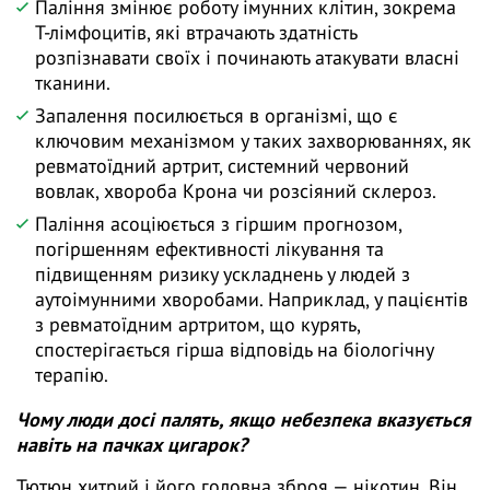
Паління змінює роботу імунних клітин, зокрема
Т-лімфоцитів, які втрачають здатність
розпізнавати своїх і починають атакувати власні
тканини.
Запалення посилюється в організмі, що є
ключовим механізмом у таких захворюваннях, як
ревматоїдний артрит, системний червоний
вовлак, хвороба Крона чи розсіяний склероз.
Паління асоціюється з гіршим прогнозом,
погіршенням ефективності лікування та
підвищенням ризику ускладнень у людей з
аутоімунними хворобами. Наприклад, у пацієнтів
з ревматоїдним артритом, що курять,
спостерігається гірша відповідь на біологічну
терапію.
Чому люди досі палять, якщо небезпека вказується
навіть на пачках цигарок?
Тютюн хитрий і його головна зброя — нікотин. Він