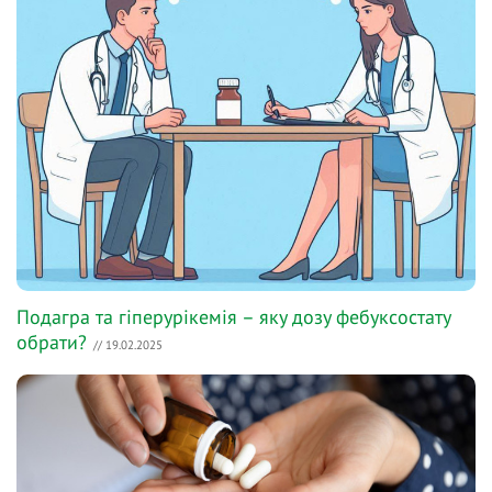
Подагра та гіперурікемія – яку дозу фебуксостату
обрати?
// 19.02.2025