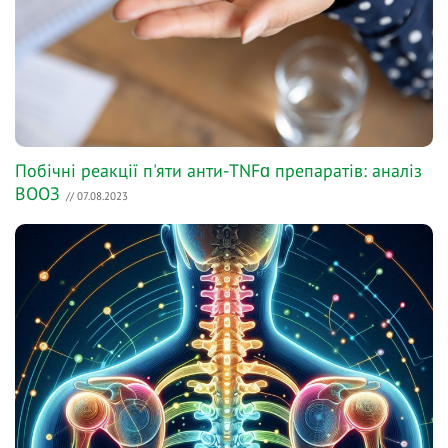
Побічні реакції п'яти анти-TNFɑ препаратів: аналіз
ВООЗ
// 07.08.2023