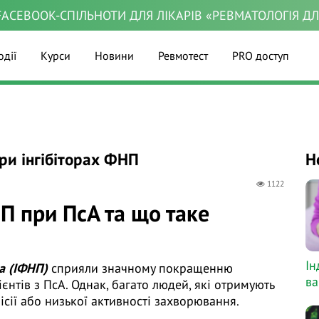
ACEBOOK-СПІЛЬНОТИ ДЛЯ ЛІКАРІВ «РЕВМАТОЛОГІЯ Д
одії
Курси
Новини
Ревмотест
PRO доступ
при інгібіторах ФНП
Н
1122
НП при ПсА та що таке
Ін
а (ІФНП)
сприяли значному покращенню
ва
ієнтів з ПсА. Однак, багато людей, які отримують
ісії або низької активності захворювання.