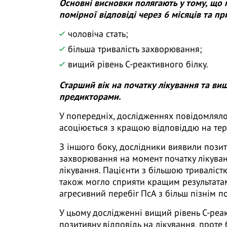
Основні висновки полягають у тому, що
помірної відповіді через 6 місяців та пр
чоловіча стать;
більша тривалість захворювання;
вищий рівень С-реактивного білку.
Старший вік на початку лікування та ви
предикторами.
У попередніх, дослідженнях повідомляло
асоціюється з кращою відповіддю на те
З іншого боку, дослідники виявили пози
захворювання на момент початку лікуван
лікування. Пацієнти з більшою триваліс
також могло сприяти кращим результатам 
агресивний перебіг ПсА з більш пізнім п
У цьому дослідженні вищий рівень С-реа
позитивну відповідь на лікування, проте