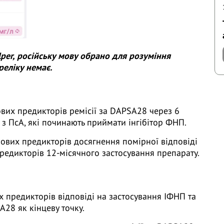
per, російську мову обрано для розуміння
реліку немає.
вих предикторів ремісії за DAPSA28 через 6
в з ПсА, які починають приймати інгібітор ФНП.
ових предикторів досягнення помірної відповіді
предикторів 12-місячного застосування препарату.
х предикторів відповіді на застосування ІФНП та
A28 як кінцеву точку.