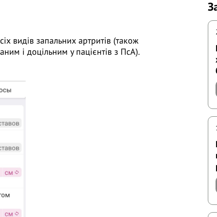
З
.
іх видів запальних артритів (також
ним і доцільним у пацієнтів з ПсА).