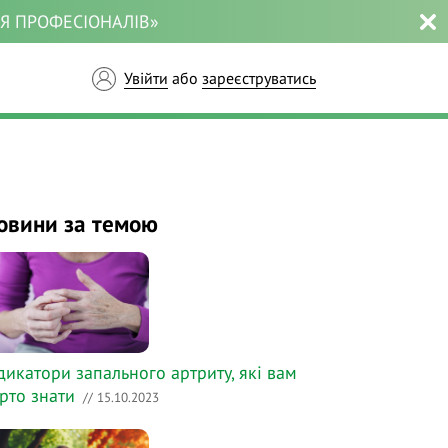
ЛЯ ПРОФЕСІОНАЛІВ»
Увійти
або
зареєструватись
овини за темою
дикатори запального артриту, які вам
рто знати
// 15.10.2023