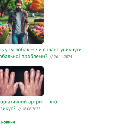
ль у суглобах — чи є шанс уникнути
обальної проблеми?
// 26.11.2024
оріатичний артрит – хто
зикує?
// 18.06.2023
і новини