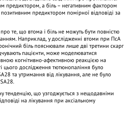
им предиктором, а біль – негативним фактором
ле позитивним предиктором помірної відповіді за
ь про те, що втома і біль не можуть бути повністю
нням. Наприклад, у дослідженні втоми при ПсА
ронічний біль пояснювали лише дві третини скарг
відчувають пацієнти, може моделюватися
тивною когнітивно-афективною реакцією на
рті цього дослідження тютюнопаління було
A28 та утримання від лікування, але не було
PSA28.
ну тенденцію, що узгоджується з нещодавніми
ідповіді на лікування при аксіальному