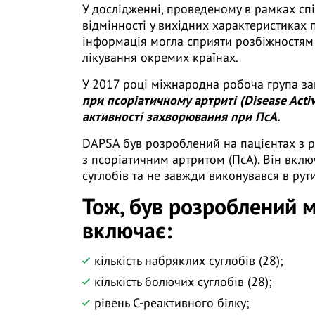
У дослідженні, проведеному в рамках сп
відмінності у вихідних характеристиках п
інформація могла сприяти розбіжностям 
лікування окремих країнах.
У 2017 році міжнародна робоча група з
при псоріатичному артриті (Disease Activi
активності захворювання при ПсА.
DAPSA був розроблений на пацієнтах з р
з псоріатичним артритом (ПсА). Він вкл
суглобів та не завжди виконувався в рут
Тож, був розроблений
включає:
кількість набряклих суглобів (28);
кількість болючих суглобів (28);
рівень С-реактивного білку;