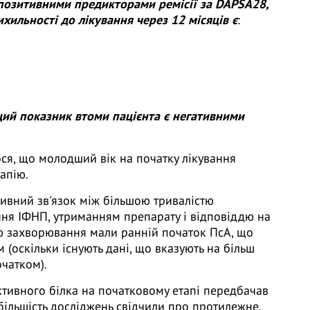
 позитивними предикторами ремісії за DAPSA28,
ихильності до лікування через 12 місяців є
:
щий показник втоми пацієнта є негативними
ся, що молодший вік на початку лікування
рапію.
тивний зв'язок між більшою тривалістю
ня ІФНП, утриманням препарату і відповіддю на
тю захворювання мали ранній початок ПсА, що
(оскільки існують дані, що вказують на більш
очатком).
ктивного білка на початковому етапі передбачав
 більшість досліджень свідчили про протилежне.