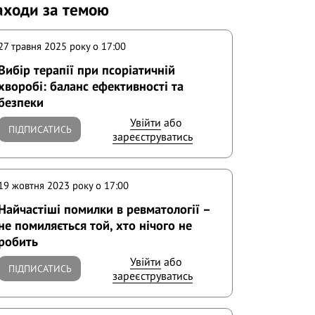
аходи за темою
27 травня 2025 року o 17:00
Вибір терапії при псоріатичній
хворобі: баланс ефективності та
безпеки
Увійти
або
ПІДПИСАТИСЬ
зареєструватись
19 жовтня 2023 року o 17:00
Найчастіші помилки в ревматології –
не помиляється той, хто нічого не
робить
Увійти
або
ПІДПИСАТИСЬ
зареєструватись