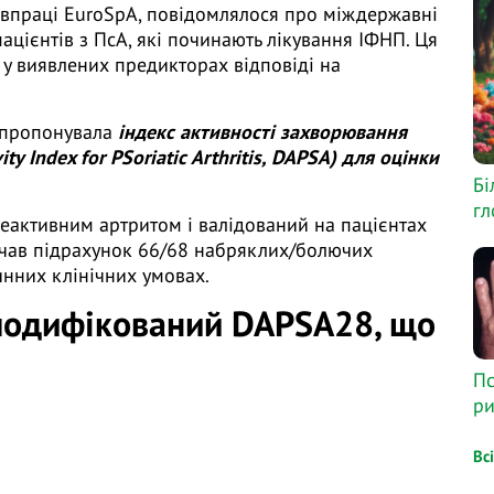
івпраці EuroSpA, повідомлялося про міждержавні
ацієнтів з ПсА, які починають лікування ІФНП. Ця
у виявлених предикторах відповіді на
апропонувала
індекс активності захворювання
ty Index for PSoriatic Arthritis, DAPSA) для оцінки
Бі
гл
еактивним артритом і валідований на пацієнтах
ючав підрахунок 66/68 набряклих/болючих
инних клінічних умовах.
 модифікований DAPSA28, що
Пс
ри
Вс