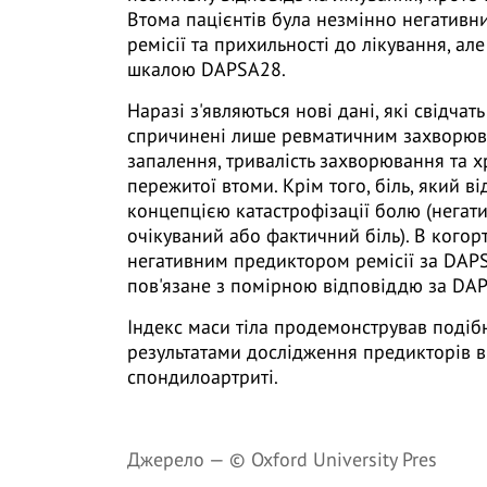
Втома пацієнтів була незмінно негативн
ремісії та прихильності до лікування, а
шкалою DAPSA28.
Наразі з'являються нові дані, які свідчат
спричинені лише ревматичним захворюва
запалення, тривалість захворювання та х
пережитої втоми. Крім того, біль, який 
концепцією катастрофізації болю (нега
очікуваний або фактичний біль). В кого
негативним предиктором ремісії за DAPS
пов'язане з помірною відповіддю за DA
Індекс маси тіла продемонстрував подіб
результатами дослідження предикторів в
спондилоартриті.
Джерело —
© Oxford University Pres