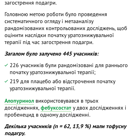
загострення подагри.
Головною метою роботи було проведення
систематичного огляду і метааналізу
рандомізованих контрольованих досліджень, щоб
оцінити наслідки початку уратознижувальної
терапії під час загострення подагри.
Загалом було залучено 445 учасників:
226 учасників були рандомізовані для раннього
початку уратознижувальної терапії;
219 для плацебо або відстрочення початку
уратознижувальної терапії.
Алопуринол
використовувався в трьох
дослідженнях,
фебуксостат
у двох дослідженнях і
пробенецид в одному дослідженні.
Декілька учасників (n = 62, 13,9 %) мали тофусну
подагру.