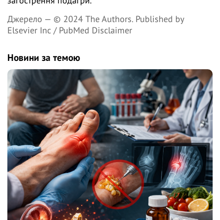
загострення подагри.
Джерело —
© 2024 The Authors. Published by
Elsevier Inc / PubMed Disclaimer
Новини за темою