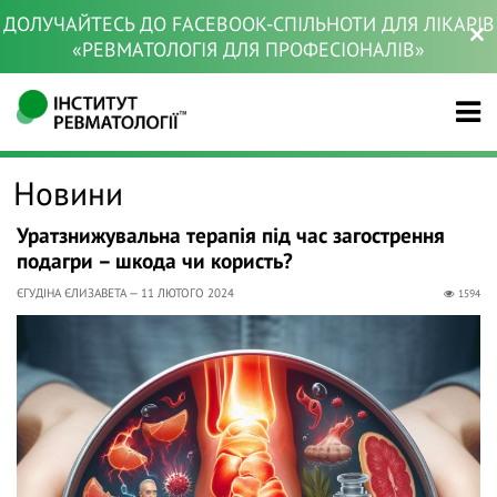
ДОЛУЧАЙТЕСЬ ДО FACEBOOK-СПІЛЬНОТИ ДЛЯ ЛІКАРІВ
«РЕВМАТОЛОГІЯ ДЛЯ ПРОФЕСІОНАЛІВ»
Новини
Уратзнижувальна терапія під час загострення
подагри – шкода чи користь?
ЄГУДІНА ЄЛИЗАВЕТА — 11 ЛЮТОГО 2024
1594