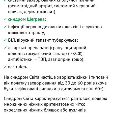
(ревматоїдний артрит, системний червоний
вовчак, дерматоміозит);
синдром Шегрена
;
інфекції верхніх дихальних шляхів і шлунково-
кишкового тракту;
ВІЛ, вірусний гепатит, туберкульоз;
лікарські препарати (гранулоцитарний
колонієстимулюючий фактор (Г-КСФ),
антибіотики, НПЗП, азатіоприн тощо);
вагітність.
На синдром Світа частіше хворіють жінки і типовий
вік початку захворювання від 30 до 60 років (хоча
були зафіксовані випадки в дитячому та віці 60+).
Синдром Світа характеризується раптовою появою
множинних ніжних еритематозних чітко
окреслених ніжних бляшок або вузликів