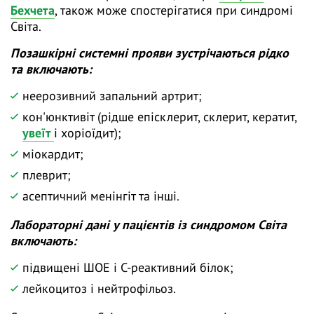
Бехчета
, також може спостерігатися при синдромі
Світа.
Позашкірні системні прояви зустрічаються рідко
та включають:
неерозивний запальний артрит;
кон'юнктивіт (рідше епісклерит, склерит, кератит,
увеїт
і хоріоїдит);
міокардит;
плеврит;
асептичний менінгіт та інші.
Лабораторні дані у пацієнтів із синдромом Світа
включають:
підвищені ШОЕ і С-реактивний білок;
лейкоцитоз і нейтрофільоз.