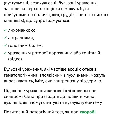
(пустульозні, везикульозні, бульозні ураження
частіше на верхніх кінцівках, можуть бути
присутніми на обличчі, шиї, грудях, спині та нижніх
кінцівках), що супроводжуються:
лихоманкою;
артралгіями;
головним болем;
ураженням ротової порожнини або геніталій
(рідко).
Бульозні ураження, які частіше асоціюються з
гематологічними злоякісними пухлинами, можуть
виразкуватись, імітуючи гангренозну піодермію.
Підшкірне ураження жирової клітковини при
синдромі Світа призводить до появи ніжних
вузликів, які можуть імітувати вузлувату еритему.
Позитивний патергічний тест, як при
хворобі