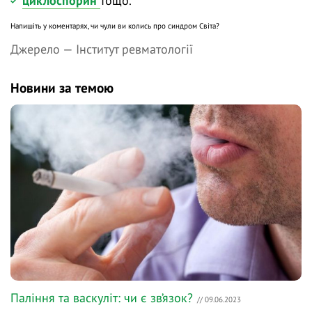
циклоспорин
тощо.
Напишіть у коментарях, чи чули ви колись про синдром Світа?
Джерело —
Інститут ревматології
Новини за темою
Паління та васкуліт: чи є зв’язок?
// 09.06.2023