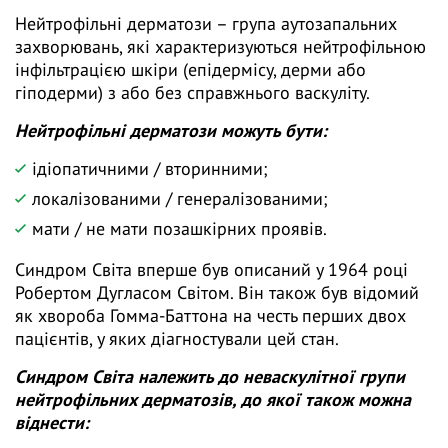
Нейтрофільні дерматози – група аутозапальних
захворювань, які характеризуються нейтрофільною
інфільтрацією шкіри (епідермісу, дерми або
гіподерми) з або без справжнього васкуліту.
Нейтрофільні дерматози можуть бути:
ідіопатичними / вторинними;
локалізованими / генералізованими;
мати / не мати позашкірних проявів.
Синдром Світа вперше був описаний у 1964 році
Робертом Дугласом Світом. Він також був відомий
як хвороба Гомма-Баттона на честь перших двох
пацієнтів, у яких діагностували цей стан.
Синдром Світа належить до неваскулітної групи
нейтрофільних дерматозів, до якої також можна
віднести: