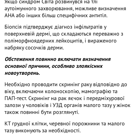
Якщо синдром Світа розвинувся на тлі
аутоімунного захворювання, можливе визначення
АНА або інших більш специфічних антитіл.
Біопсія підтверджує діагноз інфільтратів у
поверхневій дермі, що складаються переважно з
поліморфноядерних лейкоцитів, і вираженого
набряку сосочків дерми.
Обстеження повинно включати визначення
основної причини, особливо злоякісних
новоутворень.
Необхідно проводити скринінг раку відповідно до
віку, включаючи колоноскопію, мамографію та
ПАП-тест. Скринінг на рак яєчок і передміхурової
залози у чоловіків і УЗД органів малого тазу у жінок
також повинні бути розглянуті.
КТ грудної клітки, черевної порожнини та малого
тазу виконують за необхідності.