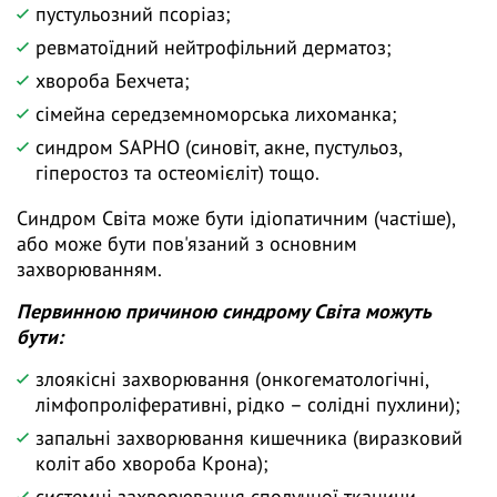
пустульозний псоріаз;
ревматоїдний нейтрофільний дерматоз;
хвороба Бехчета;
сімейна середземноморська лихоманка;
синдром SAPHO (синовіт, акне, пустульоз,
гіперостоз та остеомієліт) тощо.
Синдром Світа може бути ідіопатичним (частіше),
або може бути пов'язаний з основним
захворюванням.
Первинною причиною синдрому Світа можуть
бути:
злоякісні захворювання (онкогематологічні,
лімфопроліферативні, рідко – солідні пухлини);
запальні захворювання кишечника (виразковий
коліт або хвороба Крона);
системні захворювання сполучної тканини