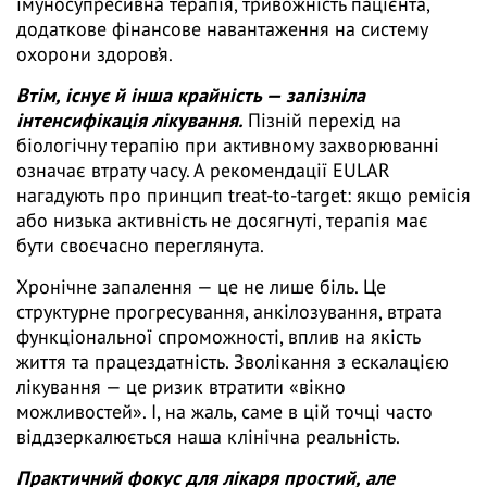
імуносупресивна терапія, тривожність пацієнта,
додаткове фінансове навантаження на систему
охорони здоров’я.
Втім, існує й інша крайність — запізніла
інтенсифікація лікування.
Пізній перехід на
біологічну терапію при активному захворюванні
означає втрату часу. А рекомендації EULAR
нагадують про принцип treat-to-target: якщо ремісія
або низька активність не досягнуті, терапія має
бути своєчасно переглянута.
Хронічне запалення — це не лише біль. Це
структурне прогресування, анкілозування, втрата
функціональної спроможності, вплив на якість
життя та працездатність. Зволікання з ескалацією
лікування — це ризик втратити «вікно
можливостей». І, на жаль, саме в цій точці часто
віддзеркалюється наша клінічна реальність.
Практичний фокус для лікаря простий, але