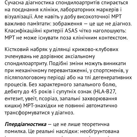
Сучасна діагностика спондилоартритів спирається
на поєднання клініки, лабораторних маркерів і
візуалізації. Але навіть у добу високоточної МРТ
важливо пам’ятати: зображення — це ще не діагноз.
Класифікаційні критерії ASAS чітко наголошують:
МРТ не може існувати поза клінічним контекстом.
Кістковий набряк у ділянці крижово-клубових
зчленувань не дорівнює аксіальному
спондилоартриту. Подібні зміни можуть виникати
при механічному перевантаженні, у спортсменів, у
післяпологовому періоді або на тлі дегенеративних
процесів. Без характерного запального болю,
дебюту до 45 років і супутніх ознак (HLA-B27,
ентезит, увеїт, псоріаз, запальні захворювання
кишки) МРТ-знахідки не повинні автоматично
трансформуватися у діагноз.
Гіпердіагностика
— це не лише теоретична
помилка. Це реальні наслідки: необґрунтована