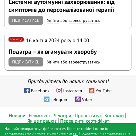
Системні аутоімунні захворювання: від
симптомів до персоналізованої терапії
ПІДПИСАТИСЬ
Увійти
або
зареєструватись
16 квітня 2024 року o 14:00
ТОП-ЗАХІД
Подагра – як вгамувати хворобу
ПІДПИСАТИСЬ
Увійти
або
зареєструватись
Приєднуйтесь до наших спільнот!
Facebook
Instagram
YouTube
Telegram
Viber
Новини
Ревмотест
Лектори
Про інститут
Контакти
Як це працює
Перевірити сертифікат
Наш сайт використовує файли cookies. Що таке cookies і як ми їх
© ТОВ «Діджитал хелс», Інститут ревматології™, Київ, 2019 - 2026
використовуємо Ви можете ознайомитися
тут
. Продовжуючи використовувати