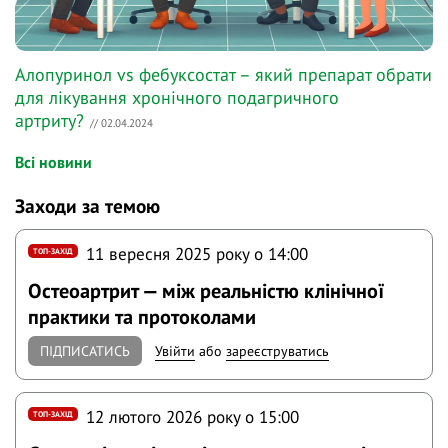
Алопуринол vs фебуксостат – який препарат обрати
для лікування хронічного подагричного
артриту?
// 02.04.2024
Всі новини
Заходи за темою
11 вересня 2025 року o 14:00
ТОП-ЗАХІД
Остеоартрит — між реальністю клінічної
практики та протоколами
ПІДПИСАТИСЬ
Увійти
або
зареєструватись
12 лютого 2026 року o 15:00
ТОП-ЗАХІД