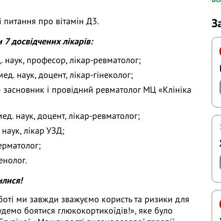
З
і питання про вітамін Д3.
 7 досвідчених лікарів:
. наук, професор, лікар-ревматолог;
д. наук, доцент, лікар-гінеколог;
 засновник і провідний ревматолог МЦ «Клініка
мед. наук, доцент, лікар-ревматолог;
наук, лікар УЗД;
ерматолог;
енолог.
илися!
оботі ми завжди зважуємо користь та ризики для
удемо боятися глюкокортикоїдів!», яке було