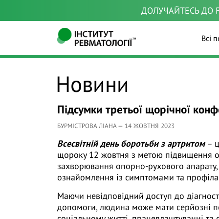
ДОЛУЧАЙТЕСЬ ДО F
Всі п
Новини
Підсумки третьої щорічної конф
БУРМІСТРОВА ЛІАНА — 14 ЖОВТНЯ 2023
Всесвітній день боротьби з артритом
– ц
щороку 12 жовтня з метою підвищення о
захворювання опорно-рухового апарату, 
ознайомлення із симптомами та профіл
Маючи невідповідний доступ до діагностик
допомоги, людина може мати серйозні пе
соціальному житті, працевлаштуванні та 