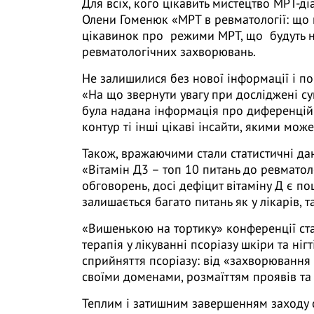
Для всіх, кого цікавить мистецтво МРТ-д
Олени Гоменюк «МРТ в ревматології: що 
цікавинок про режими МРТ, що будуть н
ревматологічних захворювань.
Не залишилися без нової інформації і по
«На що звернути увагу при досліджені с
була надана інформація про диференційн
контур ті інші цікаві інсайти, якими мо
Також, вражаючими стали статистичні дан
«Вітамін Д3 – топ 10 питань до ревматол
обговорень, досі дефіцит вітаміну Д є по
залишається багато питань як у лікарів, та
«Вишенькою на тортику» конференції ст
терапія у лікуванні псоріазу шкіри та ні
сприйняття псоріазу: від «захворювання
своїми доменами, розмаїттям проявів та
Теплим і затишним завершенням заходу с