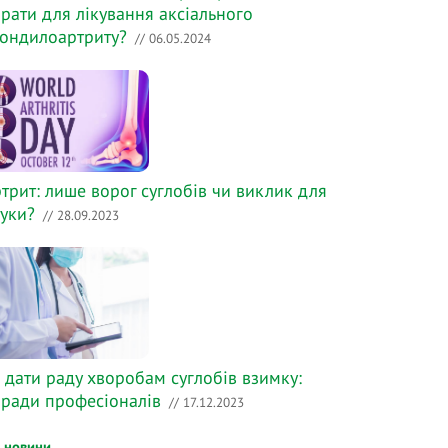
рати для лікування аксіального
ондилоартриту?
// 06.05.2024
трит: лише ворог суглобів чи виклик для
уки?
// 28.09.2023
 дати раду хворобам суглобів взимку:
ради професіоналів
// 17.12.2023
і новини