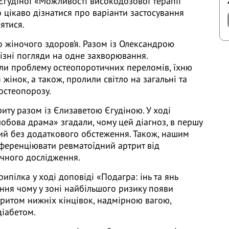
гудіної «Можливості високодозової терапії
 цікаво дізнатися про варіанти застосування
ятися.
о жіночого здоров’я. Разом із Олександрою
Різні погляди на одне захворювання.
ли проблему остеопоротичних переломів, їхню
 жінок, а також, пролили світло на загальні та
остеопорозу.
иту разом із Єлизаветою Єгудіною. У ході
лобова драма» згадали, чому цей діагноз, в першу
ний без додаткового обстеження. Також, нашим
иференціювати ревматоїдний артрит від
ічного дослідження.
рипілка у ході доповіді «Подагра: інь та янь
ання чому у зоні найбільшого ризику появи
тритом нижніх кінцівок, надмірною вагою,
діабетом.