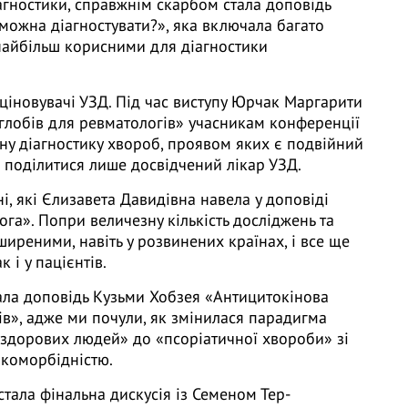
іагностики, справжнім скарбом стала доповідь
можна діагностувати?», яка включала багато
айбільш корисними для діагностики
ціновувачі УЗД. Під час виступу Юрчак Маргарити
углобів для ревматологів» учасникам конференції
у діагностику хвороб, проявом яких є подвійний
же поділитися лише досвідчений лікар УЗД.
і, які Єлизавета Давидівна навела у доповіді
ога». Попри величезну кількість досліджень та
ширеними, навіть у розвинених країнах, і все ще
к і у пацієнтів.
ала доповідь Кузьми Хобзея «Антицитокінова
гтів», адже ми почули, як змінилася парадигма
 здорових людей» до «псоріатичної хвороби» зі
 коморбідністю.
тала фінальна дискусія із Семеном Тер-