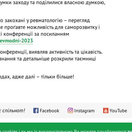
сумки заходу та поділилися власною думкою,
о закохані у ревматологію – перегляд
Не проґавте можливість для саморозвитку і
исі конференції за посиланням
-revmodni-2023
ференції, виявляв активність та цікавість.
нання та детальніше розкрили таємниці
ах, адже далі – тільки більше!
 спільнот!
Facebook
Instagram
YouTube
Лектори
Про інститут
Контакти
Як це працює
е cookies і як ми їх використовуємо Ви можете ознайомитися
ту