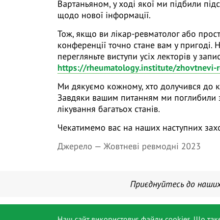
Вартаньяном, у ході якої ми підбили під
щодо нової інформації.
Тож, якщо ви лікар-ревматолог або прост
конференції точно стане вам у пригоді. 
перегляньте виступи усіх лекторів у зап
https://rheumatology.institute/zhovtnevi
Ми дякуємо кожному, хто долучився до кон
Завдяки вашим питанням ми поглибили з
лікування багатьох станів.
Чекатимемо вас на наших наступних заход
Джерело —
Жовтневі ревмодні 2023
Приєднуйтесь до наших
Новини
Ревмотест
Наш сайт використовує файли cookies. Що так