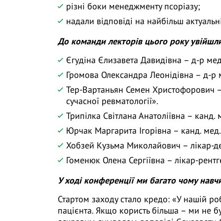
різні боки менеджменту псоріазу;
надали відповіді на найбільш актуальн
До команди лекторів цього року увійшли
Єгудіна Єлизавета Давидівна – д-р мед
Громова Олександра Леонідівна – д-р ме
Тер-Вартаньян Семен Христофорович –
сучасної ревматології».
Трипілка Світлана Анатоліївна – канд. 
Юрчак Маргарита Ігорівна – канд. мед. 
Хобзей Кузьма Миколайович – лікар-д
Гоменюк Олена Сергіївна – лікар-рентг
У ході конференції ми багато чому навч
Стартом заходу стало кредо: «У нашій р
пацієнта. Якщо користь більша – ми не б