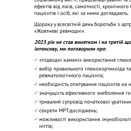
ефектів від ліків, самотності, хронічного
пацієнтів і осіб, які за ними доглядають.
Щороку у всесвітній день боротьби з ар
«Жовтневі ревмодні».
2023 рік не став винятком і на третій 
інтенсиву, ми поговорили про
:
«підводні камені» використання глюко
вибір правильного глюкокортикоїда т
ревматологічного пацієнта;
необхідність опитування пацієнтів на н
значущість ефективного знеболення го
тривалий супровід початкової уратзни
секрети МРТ-досліджень;
можливості використання імунобіологі
нігтів;