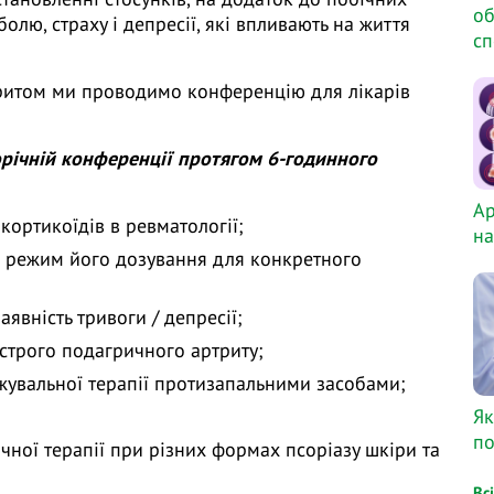
об
 болю, страху і депресії, які впливають на життя
сп
тритом ми проводимо конференцію для лікарів
щорічній конференції протягом 6-годинного
Ар
кортикоїдів в ревматології;
на
а режим його дозування для конкретного
аявність тривоги / депресії;
строго подагричного артриту;
жувальної терапії протизапальними засобами;
Як
по
чної терапії при різних формах псоріазу шкіри та
Вс