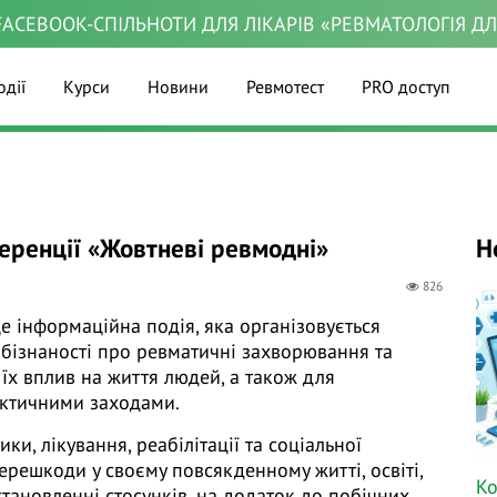
ACEBOOK-СПІЛЬНОТИ ДЛЯ ЛІКАРІВ «РЕВМАТОЛОГІЯ Д
одії
Курси
Новини
Ревмотест
PRO доступ
еренції «Жовтневі ревмодні»
Н
826
е інформаційна подія, яка організовується
бізнаності про ревматичні захворювання та
їх вплив на життя людей, а також для
актичними заходами.
и, лікування, реабілітації та соціальної
решкоди у своєму повсякденному житті, освіті,
Ко
становленні стосунків, на додаток до побічних