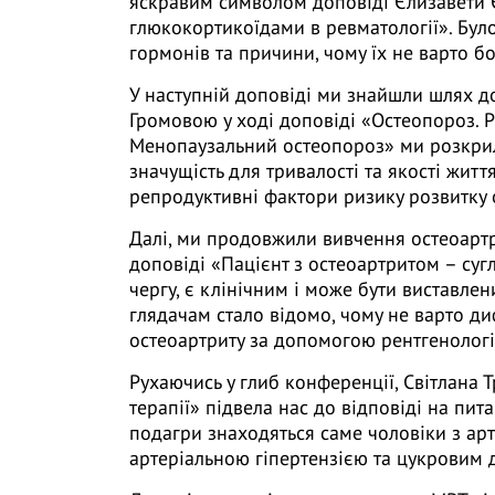
яскравим символом доповіді Єлизавети Є
глюкокортикоїдами в ревматології». Було
гормонів та причини, чому їх не варто бо
У наступній доповіді ми знайшли шлях д
Громовою у ході доповіді «Остеопороз. 
Менопаузальний остеопороз» ми розкри
значущість для тривалості та якості життя
репродуктивні фактори ризику розвитку 
Далі, ми продовжили вивчення остеоартр
доповіді «Пацієнт з остеоартритом – суг
чергу, є клінічним і може бути виставле
глядачам стало відомо, чому не варто д
остеоартриту за допомогою рентгенолог
Рухаючись у глиб конференції, Світлана Т
терапії» підвела нас до відповіді на пит
подагри знаходяться саме чоловіки з ар
артеріальною гіпертензією та цукровим 