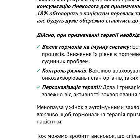
консультацію гінеколога для призначенн
18% обговорять з пацієнтом переваги та
але будуть дуже обережно ставитись до 
Дійсно, при призначенні терапії необхі
Вплив гормонів на імунну систему:
Ест
процесів. Зниження їх рівня в постмен
судинних проблем.
Контроль ризиків
: Важливо враховуват
онкозахворювань і стан органів, таких 
Персоналізація терапії:
Доза і тривалі
залежно від активності захворювання т
Менопауза у жінок з аутоімунними захв
важливо, щоб гормональна терапія призн
пацієнтки.
Тож можемо зробити висновок, що спільн