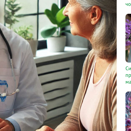
чо
Си
пр
м