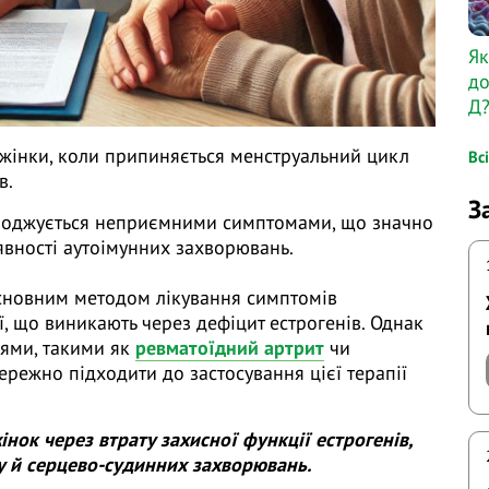
Як
до
Д
 жінки, коли припиняється менструальний цикл
Вс
в.
З
оводжується неприємними симптомами, що значно
явності аутоімунних захворювань.
сновним методом лікування симптомів
ї, що виникають через дефіцит естрогенів. Однак
нями, такими як
ревматоїдний артрит
чи
ережно підходити до застосування цієї терапії
нок через втрату захисної функції естрогенів,
 й серцево-судинних захворювань.