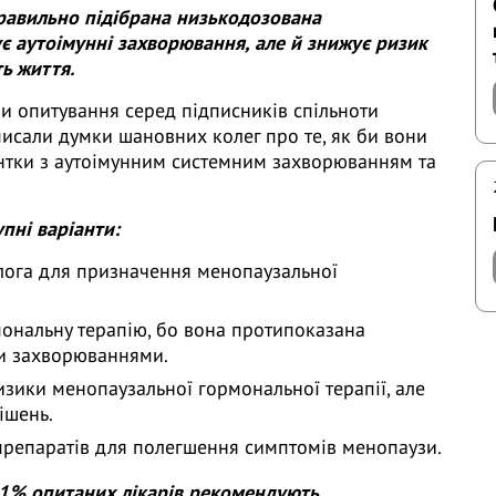
равильно підібрана низькодозована
ує аутоімунні захворювання, але й знижує ризик
ь життя.
ли опитування серед підписників спільноти
писали думки шановних колег про те, як би вони
єнтки з аутоімунним системним захворюванням та
пні варіанти:
лога для призначення менопаузальної
ональну терапію, бо вона протипоказана
и захворюваннями.
изики менопаузальної гормональної терапії, але
ішень.
репаратів для полегшення симптомів менопаузи.
1% опитаних лікарів рекомендують