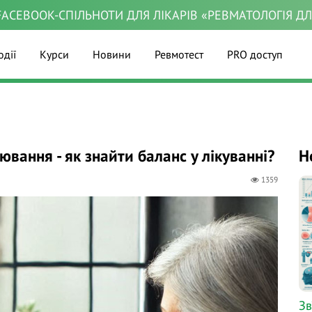
ACEBOOK-СПІЛЬНОТИ ДЛЯ ЛІКАРІВ «РЕВМАТОЛОГІЯ Д
одії
Курси
Новини
Ревмотест
PRO доступ
вання - як знайти баланс у лікуванні?
Н
1359
Зв