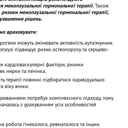
я менопаузальної гормональної терапії.
Також
 ризики менопаузальної гормональної терапії,
ухвалення рішень.
дно враховувати:
рогени можуть змінювати активність аутоімунних
опаузі підвищує ризик остеопорозу та серцево-
и кардіоваскулярні фактори, ризики
як нирки та печінка.
сть терапії повинні підбиратися індивідуально
а віку жінки.
орюваннями потребує комплексного підходу, тому
ачалась з урахуванням усіх особливостей
а робота гінеколога, ревматолога та інших