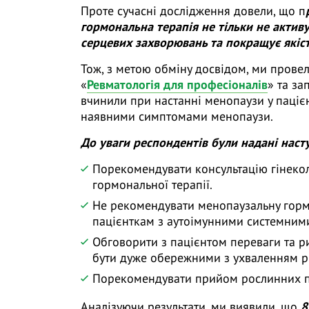
Проте сучасні дослідження довели, що п
гормональна терапія не тільки не актив
серцевих захворювань та покращує якіст
Тож, з метою обміну досвідом, ми прове
«
Ревматологія для професіоналів
» та за
вчинили при настанні менопаузи у паці
наявними симптомами менопаузи.
До уваги респондентів були надані насту
Порекомендувати консультацію гінеко
гормональної терапії.
Не рекомендувати менопаузальну горм
пацієнткам з аутоімунними системним
Обговорити з пацієнтом переваги та р
бути дуже обережними з ухваленням р
Порекомендувати прийом рослинних п
Аналізуючи результати, ми виявили, що
8