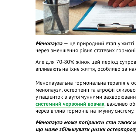
Менопауза
— це природний етап у житті
через зменшення рівня статевих гормоні
Але для 70-80% жінок цей період супр
впливають на їхнє життя, особливо за на
Менопаузальна гормональна терапія є о
менопаузи, остеопенії та атрофії слизово
у пацієнток з аутоімунними захворюван
системний червоний вовчак
, важливо об
через вплив гормонів на імунну систему.
Менопауза може погіршити стан таких жі
що може збільшувати ризик остеопорозу