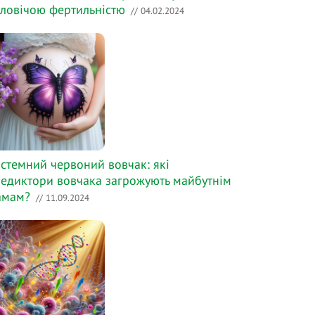
ловічою фертильністю
// 04.02.2024
стемний червоний вовчак: які
едиктори вовчака загрожують майбутнім
амам?
// 11.09.2024