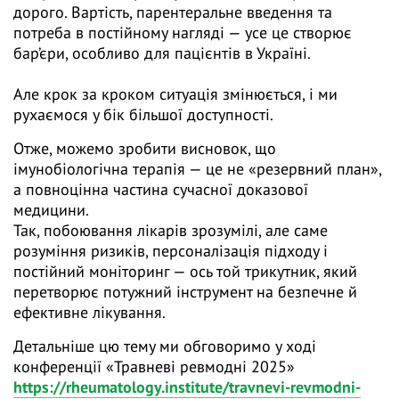
дорого. Вартість, парентеральне введення та
потреба в постійному нагляді — усе це створює
бар’єри, особливо для пацієнтів в Україні.
Але крок за кроком ситуація змінюється, і ми
рухаємося у бік більшої доступності.
Отже, можемо зробити висновок, що
імунобіологічна терапія — це не «резервний план»,
а повноцінна частина сучасної доказової
медицини.
Так, побоювання лікарів зрозумілі, але саме
розуміння ризиків, персоналізація підходу і
постійний моніторинг — ось той трикутник, який
перетворює потужний інструмент на безпечне й
ефективне лікування.
Детальніше цю тему ми обговоримо у ході
конференції «Травневі ревмодні 2025»
https://rheumatology.institute/travnevi-revmodni-