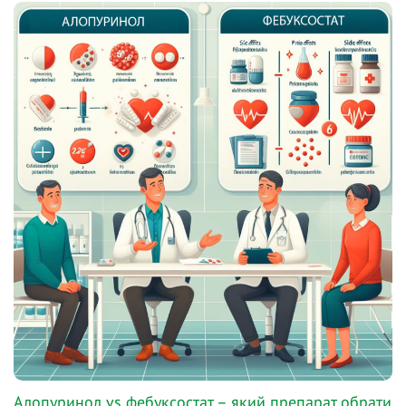
Алопуринол vs фебуксостат – який препарат обрати