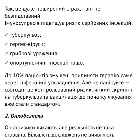
Так, це дуже поширений страх, і він не
безпідставний.
Імуносупресія підвищує ризик серйозних інфекцій:
туберкульоз;
герпес-віруси;
грибкові ураження;
опортуністичні інфекції тощо.
До 10% пацієнтів змушені припиняти терапію саме
через інфекційні ускладнення. Але не панікуйте —
сьогодні це контрольований ризик: чіткий скринінг
на туберкульоз та вакцинація до початку лікування
вже стали стандартом.
2. Онкобезпека
Онкоризики лякають, але реальність не така
страшна. Більшість досліджень не виявляють