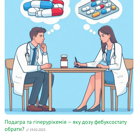
Подагра та гіперурікемія – яку дозу фебуксостату
обрати?
// 19.02.2025