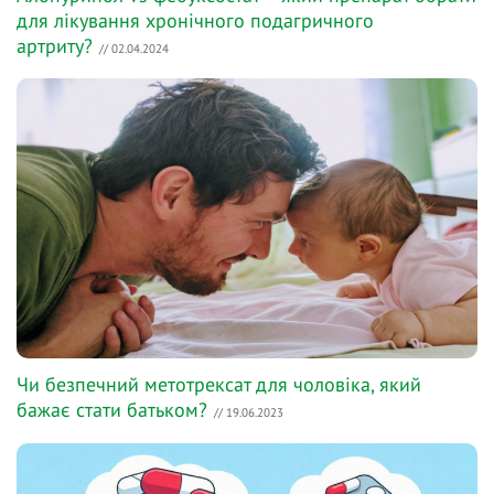
для лікування хронічного подагричного
артриту?
// 02.04.2024
Чи безпечний метотрексат для чоловіка, який
бажає стати батьком?
// 19.06.2023