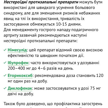
Нестероїдні протизапальні препарати
можуть бути
використані для швидкого усунення больового
синдрому, але для зменшення ризиків небажаних
явищ на тлі їх використання, тривалість їх
застосування обмежується 10-15 днями.
Для менеджменту гострого нападу подагричного
артриту зазвичай рекомендуються наступні
нестероїдні протизапальні препарати:
Німесулід
: цей препарат відомий своєю високою
ефективністю та швидким початком дії.
Ібупрофен
: часто використовується у дозуванні
200–400 мг до 4–6 разів на день.
Еторикоксиб
: рекомендована доза становить 120
мг один раз на добу.
Диклофенак
: може застосовуватися у дозі 75 мг
двічі на добу.
Також було доведено, що профілактика загострень