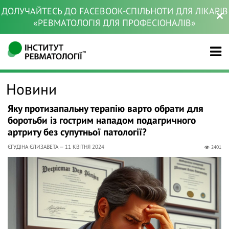
ДОЛУЧАЙТЕСЬ ДО FACEBOOK-СПІЛЬНОТИ ДЛЯ ЛІКАРІВ
«РЕВМАТОЛОГІЯ ДЛЯ ПРОФЕСІОНАЛІВ»
Новини
Яку протизапальну терапію варто обрати для
боротьби із гострим нападом подагричного
артриту без супутньої патології?
ЄГУДІНА ЄЛИЗАВЕТА — 11 КВІТНЯ 2024
2401