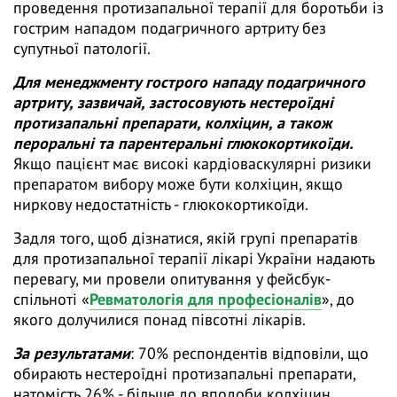
проведення протизапальної терапії для боротьби із
гострим нападом подагричного артриту без
супутньої патології.
Для менеджменту гострого нападу подагричного
артриту, зазвичай, застосовують нестероїдні
протизапальні препарати, колхіцин, а також
пероральні та парентеральні глюкокортикоїди.
Якщо пацієнт має високі кардіоваскулярні ризики
препаратом вибору може бути колхіцин, якщо
ниркову недостатність - глюкокортикоїди.
Задля того, щоб дізнатися, якій групі препаратів
для протизапальної терапії лікарі України надають
перевагу, ми провели опитування у фейсбук-
спільноті «
Ревматологія для професіоналів
», до
якого долучилися понад півсотні лікарів.
За результатами
: 70% респондентів відповіли, що
обирають нестероїдні протизапальні препарати,
натомість 26% - більше до вподоби колхіцин.