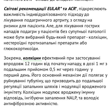
Світові рекомендації EULAR* та ACR
*, підкреслюють
важливість індивідуалізованого підходу до
лікування подагричного артриту, з огляду на
ризики для пацієнта. Але, для лікування гострих
нападів подагри у пацієнтів без супутньої патології
може бути вибраний будь-який препарат - колхіцин,
нестероїдні протизапальні препарати або
глюкокортикоїди.
Зокрема,
колхіцин
ефективний при застосуванні
впродовж 12 годин від початку нападу, в дозі 1 мг з
подальшим прийомом 0,5 мг через годину у
перший день. Його основний механізм дії полягає у
руйнуванні тубуліну, що призводить до подальшої
регуляції запальних шляхів і модуляції вродженого
імунітету. Колхіцин модулює вроджену імунну
відповідь, інгібуючи запалення NALP, та володіє
антифіброзною активністю.