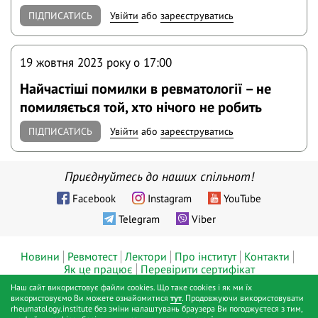
ПІДПИСАТИСЬ
Увійти
або
зареєструватись
19 жовтня 2023 року o 17:00
Найчастіші помилки в ревматології – не
помиляється той, хто нічого не робить
ПІДПИСАТИСЬ
Увійти
або
зареєструватись
Приєднуйтесь до наших спільнот!
Facebook
Instagram
YouTube
Telegram
Viber
Новини
Ревмотест
Лектори
Про інститут
Контакти
Як це працює
Перевірити сертифікат
Наш сайт використовує файли cookies. Що таке cookies і як ми їх
© ТОВ «Діджитал хелс», Інститут ревматології™, Київ, 2019 - 2026
використовуємо Ви можете ознайомитися
тут
. Продовжуючи використовувати
rheumatology.institute без зміни налаштувань браузера Ви погоджуєтеся з тим,
pp.