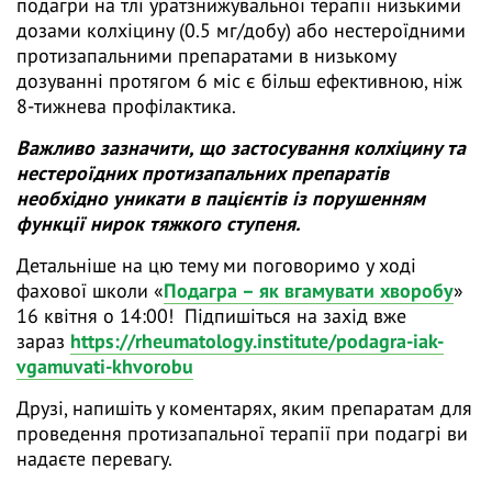
подагри на тлі уратзнижувальної терапії низькими
дозами колхіцину (0.5 мг/добу) або нестероїдними
протизапальними препаратами в низькому
дозуванні протягом 6 міс є більш ефективною, ніж
8-тижнева профілактика.
Важливо зазначити, що застосування колхіцину та
нестероїдних протизапальних препаратів
необхідно уникати в пацієнтів із порушенням
функції нирок тяжкого ступеня.
Детальніше на цю тему ми поговоримо у ході
фахової школи «
Подагра – як вгамувати хворобу
»
16 квітня о 14:00! Підпишіться на захід вже
зараз
https://rheumatology.institute/podagra-iak-
vgamuvati-khvorobu
Друзі, напишіть у коментарях, яким препаратам для
проведення протизапальної терапії при подагрі ви
надаєте перевагу.