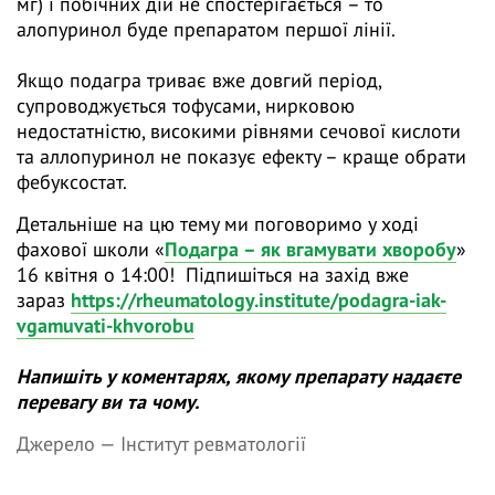
мг) і побічних дій не спостерігається – то
алопуринол буде препаратом першої лінії.
Якщо подагра триває вже довгий період,
супроводжується тофусами, нирковою
недостатністю, високими рівнями сечової кислоти
та аллопуринол не показує ефекту – краще обрати
фебуксостат.
Детальніше на цю тему ми поговоримо у ході
фахової школи «
Подагра – як вгамувати хворобу
»
16 квітня о 14:00! Підпишіться на захід вже
зараз
https://rheumatology.institute/podagra-iak-
vgamuvati-khvorobu
Напишіть у коментарях, якому препарату надаєте
перевагу ви та чому.
Джерело —
Інститут ревматології