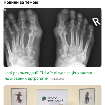
Новини за темою
Нові рекомендації EULAR: візуалізація кристал-
індукованих артропатій
// 21.06.2023