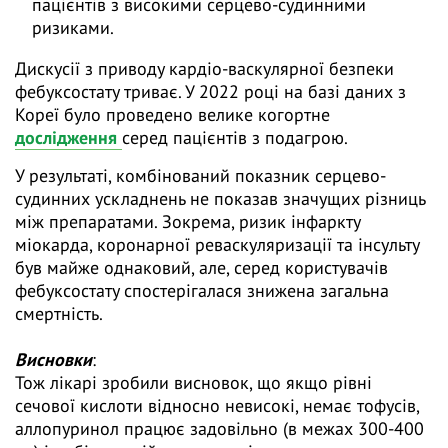
пацієнтів з високими серцево-судинними
ризиками.
Дискусії з приводу кардіо-васкулярної безпеки
фебуксостату триває. У 2022 році на базі даних з
Кореї було проведено велике когортне
дослідження
серед пацієнтів з подагрою.
У результаті, комбінований показник серцево-
судинних ускладнень не показав значущих різниць
між препаратами. Зокрема, ризик інфаркту
міокарда, коронарної реваскуляризації та інсульту
був майже однаковий, але, серед користувачів
фебуксостату спостерігалася знижена загальна
смертність.
Висновки
:
Тож лікарі зробили висновок, що якщо рівні
сечової кислоти відносно невисокі, немає тофусів,
аллопуринол працює задовільно (в межах 300-400