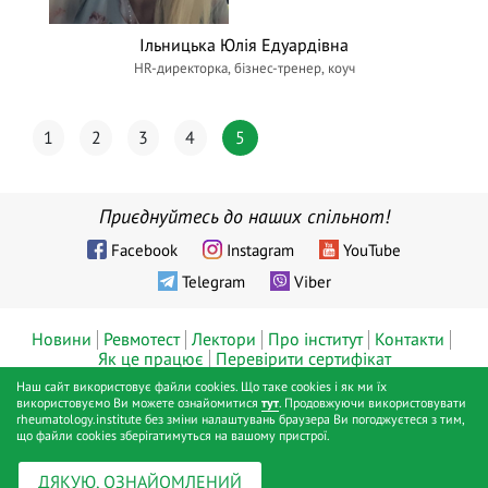
Ільницька Юлія Едуардівна
HR-директорка, бізнес-тренер, коуч
1
2
3
4
5
Приєднуйтесь до наших спільнот!
Facebook
Instagram
YouTube
Telegram
Viber
Новини
Ревмотест
Лектори
Про інститут
Контакти
Як це працює
Перевірити сертифікат
Наш сайт використовує файли cookies. Що таке cookies і як ми їх
© ТОВ «Діджитал хелс», Інститут ревматології™, Київ, 2019 - 2026
використовуємо Ви можете ознайомитися
тут
. Продовжуючи використовувати
rheumatology.institute без зміни налаштувань браузера Ви погоджуєтеся з тим,
pp.
що файли cookies зберігатимуться на вашому пристрої.
Публічна оферта
Політика конфіденційності
Positive SSL
|
|
ДЯКУЮ, ОЗНАЙОМЛЕНИЙ